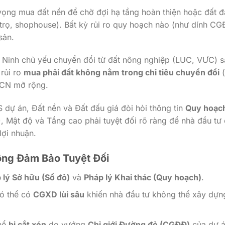
ọng mua đất nền để chờ đợi hạ tầng hoàn thiện hoặc đất đ
 trọ, shophouse). Bất kỳ rủi ro quy hoạch nào (như dính C
sản.
 Ninh chủ yếu chuyển đổi từ đất nông nghiệp (LUC, VƯC) 
 rủi ro
mua phải đất không nằm trong chỉ tiêu chuyển đổi
(
KCN mở rộng.
dự án, Đất nền và Đất đấu giá đòi hỏi thông tin
Quy hoạch
 Mật độ và Tầng cao phải tuyệt đối rõ ràng để nhà đầu tư
lợi nhuận.
hông Đảm Bảo Tuyệt Đối
 lý Sở hữu (Sổ đỏ)
và
Pháp lý Khai thác (Quy hoạch)
.
có thể có
CGXD lùi sâu
khiến nhà đầu tư không thể xây dựng
thể
bị cắt xén
do vướng
Chỉ giới Đường đỏ (CGĐĐ)
của dự 