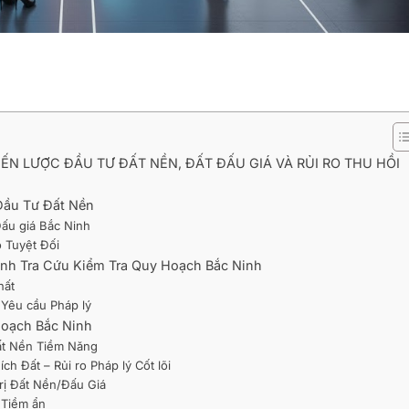
ẾN LƯỢC ĐẦU TƯ ĐẤT NỀN, ĐẤT ĐẤU GIÁ VÀ RỦI RO THU HỒI
Đầu Tư Đất Nền
Đấu giá Bắc Ninh
 Tuyệt Đối
ình Tra Cứu Kiểm Tra Quy Hoạch Bắc Ninh
hất
 Yêu cầu Pháp lý
Hoạch Bắc Ninh
ất Nền Tiềm Năng
h Đất – Rủi ro Pháp lý Cốt lõi
rị Đất Nền/Đấu Giá
 Tiềm ẩn