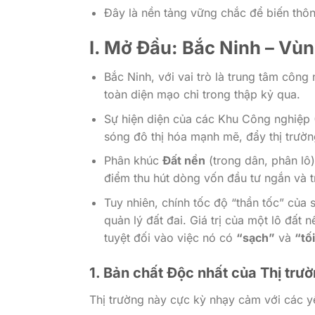
Đây là nền tảng vững chắc để biến thông 
I. Mở Đầu: Bắc Ninh – Vù
Bắc Ninh, với vai trò là trung tâm côn
toàn diện mạo chỉ trong thập kỷ qua.
Sự hiện diện của các Khu Công nghiệp 
sóng đô thị hóa mạnh mẽ, đẩy thị trườ
Phân khúc
Đất nền
(trong dân, phân lô
điểm thu hút dòng vốn đầu tư ngắn và t
Tuy nhiên, chính tốc độ “thần tốc” của 
quản lý đất đai. Giá trị của một lô đất 
tuyệt đối vào việc nó có
“sạch”
và
“tố
1. Bản chất Độc nhất của Thị trư
Thị trường này cực kỳ nhạy cảm với các y