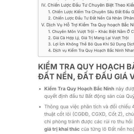
IV. Chiến Lược Đầu Tư Chuyên Biệt Theo Ki
1. Chiến Lược Kiểm Tra Chuyên Sâu Đất Đấu G
2. Chiến Lược Đầu Tư Đất Nền Cá Nhân (Phân 
V. Dịch Vụ Hỗ Trợ Kiểm Tra Quy hoạch Bắc N
1. Chuyên Môn Vượt Trội – Khác Biệt Nằm Ở 
2. Giá Cả Hợp Lý, Giá Trị Mang Lại Vượt Trội
3. Lợi Ích Không Thể Bỏ Qua Khi Sử Dụng Dịc
4. Dịch vụ Kiểm Tra Quy Hoạch Bắc Ninh Nha
KIỂM TRA QUY HOẠCH BẮ
ĐẤT NỀN, ĐẤT ĐẤU GIÁ V
Kiểm Tra Quy Hoạch Bắc Ninh
này đượ
quyết định đầu tư Bất động sản của Quý
Thông qua việc phân tích và đối chiếu 
thuật cốt lõi (CGĐĐ, CGXD, Cốt Z), chú
chỉ phòng tránh được các rủi ro thu hồi
giá trị khai thác
của từng lô Đất nền hoặ