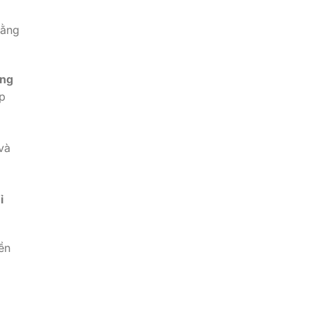
bằng
ang
p
và
ỉ
ền