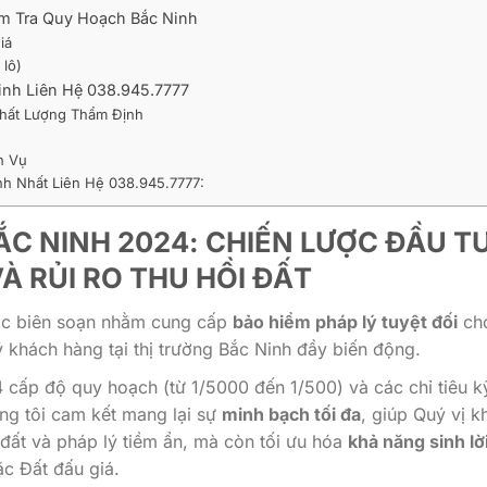
ểm Tra Quy Hoạch Bắc Ninh
iá
lô)
inh Liên Hệ 038.945.7777
Chất Lượng Thẩm Định
h Vụ
nh Nhất Liên Hệ 038.945.7777:
C NINH 2024: CHIẾN LƯỢC ĐẦU T
À RỦI RO THU HỒI ĐẤT
c biên soạn nhằm cung cấp
bảo hiểm pháp lý tuyệt đối
ch
 khách hàng tại thị trường Bắc Ninh đầy biến động.
4 cấp độ quy hoạch (từ 1/5000 đến 1/500) và các chỉ tiêu k
ng tôi cam kết mang lại sự
minh bạch tối đa
, giúp Quý vị 
 đất và pháp lý tiềm ẩn, mà còn tối ưu hóa
khả năng sinh lờ
c Đất đấu giá.