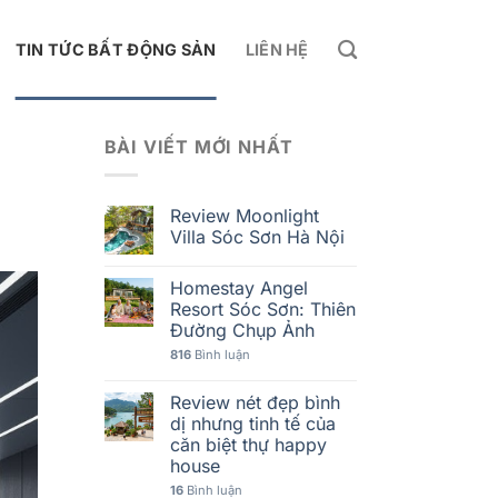
TIN TỨC BẤT ĐỘNG SẢN
LIÊN HỆ
BÀI VIẾT MỚI NHẤT
Review Moonlight
Villa Sóc Sơn Hà Nội
Homestay Angel
Resort Sóc Sơn: Thiên
Đường Chụp Ảnh
816
Bình luận
Review nét đẹp bình
dị nhưng tinh tế của
căn biệt thự happy
house
16
Bình luận