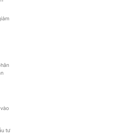
giảm
phân
an
 vào
ầu tư