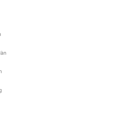
n
làn
m
g