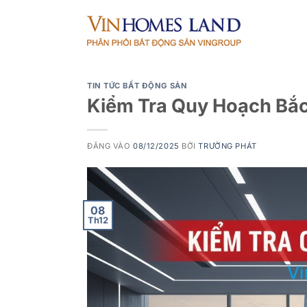
Bỏ
qua
nội
dung
TIN TỨC BẤT ĐỘNG SẢN
Kiểm Tra Quy Hoạch Bắc
ĐĂNG VÀO
08/12/2025
BỞI
TRƯỜNG PHÁT
08
Th12