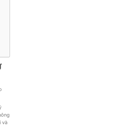
Ư
o
ỹ
không
i
và