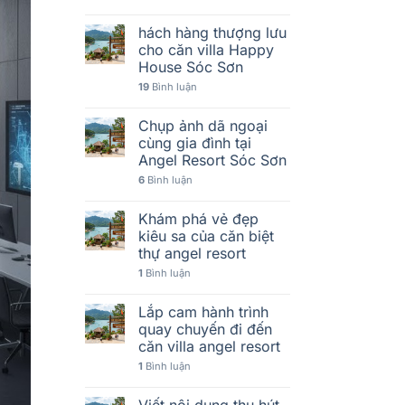
hách hàng thượng lưu
cho căn villa Happy
House Sóc Sơn
19
Bình luận
Chụp ảnh dã ngoại
cùng gia đình tại
Angel Resort Sóc Sơn
6
Bình luận
Khám phá vẻ đẹp
kiêu sa của căn biệt
thự angel resort
1
Bình luận
Lắp cam hành trình
quay chuyến đi đến
căn villa angel resort
1
Bình luận
Viết nội dung thu hút