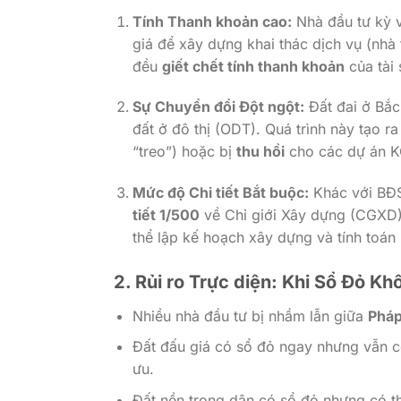
Tính Thanh khoản cao:
Nhà đầu tư kỳ v
giá để xây dựng khai thác dịch vụ (nhà
đều
giết chết tính thanh khoản
của tài 
Sự Chuyển đổi Đột ngột:
Đất đai ở Bắc
đất ở đô thị (ODT). Quá trình này tạo ra
“treo”) hoặc bị
thu hồi
cho các dự án 
Mức độ Chi tiết Bắt buộc:
Khác với BĐS 
tiết 1/500
về Chỉ giới Xây dựng (CGXD),
thể lập kế hoạch xây dựng và tính toán 
2. Rủi ro Trực diện: Khi Sổ Đỏ K
Nhiều nhà đầu tư bị nhầm lẫn giữa
Pháp
Đất đấu giá có sổ đỏ ngay nhưng vẫn 
ưu.
Đất nền trong dân có sổ đỏ nhưng có 