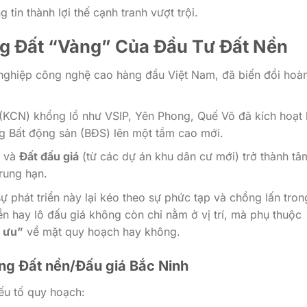
tin thành lợi thế cạnh tranh vượt trội.
ng Đất “Vàng” Của Đầu Tư Đất Nền
g nghiệp công nghệ cao hàng đầu Việt Nam, đã biến đổi hoà
(KCN) khổng lồ như VSIP, Yên Phong, Quế Võ đã kích hoạt 
ng Bất động sản (BĐS) lên một tầm cao mới.
) và
Đất đấu giá
(từ các dự án khu dân cư mới) trở thành tâ
rung hạn.
sự phát triển này lại kéo theo sự phức tạp và chồng lấn tron
nền hay lô đấu giá không còn chỉ nằm ở vị trí, mà phụ thuộc
i ưu”
về mặt quy hoạch hay không.
ờng Đất nền/Đấu giá Bắc Ninh
ếu tố quy hoạch: