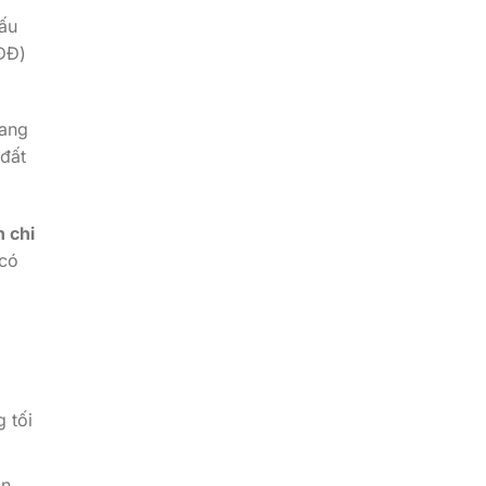
ấu
GĐĐ)
sang
đất
 chi
 có
 tối
án