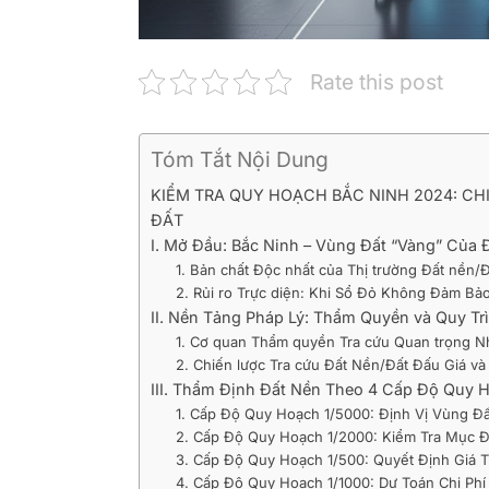
Rate this post
Tóm Tắt Nội Dung
KIỂM TRA QUY HOẠCH BẮC NINH 2024: CHI
ĐẤT
I. Mở Đầu: Bắc Ninh – Vùng Đất “Vàng” Của 
1. Bản chất Độc nhất của Thị trường Đất nền/
2. Rủi ro Trực diện: Khi Sổ Đỏ Không Đảm Bảo
II. Nền Tảng Pháp Lý: Thẩm Quyền và Quy Tr
1. Cơ quan Thẩm quyền Tra cứu Quan trọng N
2. Chiến lược Tra cứu Đất Nền/Đất Đấu Giá và
III. Thẩm Định Đất Nền Theo 4 Cấp Độ Quy 
1. Cấp Độ Quy Hoạch 1/5000: Định Vị Vùng Đ
2. Cấp Độ Quy Hoạch 1/2000: Kiểm Tra Mục Đíc
3. Cấp Độ Quy Hoạch 1/500: Quyết Định Giá T
4. Cấp Độ Quy Hoạch 1/1000: Dự Toán Chi Phí