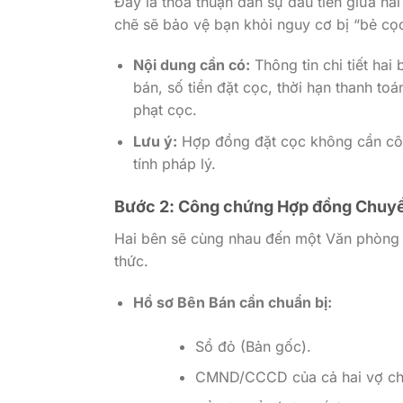
Đây là thỏa thuận dân sự đầu tiên giữa ha
chẽ sẽ bảo vệ bạn khỏi nguy cơ bị “bẻ cọc
Nội dung cần có:
Thông tin chi tiết hai 
bán, số tiền đặt cọc, thời hạn thanh t
phạt cọc.
Lưu ý:
Hợp đồng đặt cọc không cần côn
tính pháp lý.
Bước 2: Công chứng Hợp đồng Chuyể
Hai bên sẽ cùng nhau đến một Văn phòng 
thức.
Hồ sơ Bên Bán cần chuẩn bị:
Sổ đỏ (Bản gốc).
CMND/CCCD của cả hai vợ ch