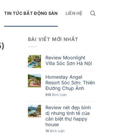
TIN TỨC BẤT ĐỘNG SẢN
LIÊN HỆ
BÀI VIẾT MỚI NHẤT
5)
Review Moonlight
Villa Sóc Sơn Hà Nội
Homestay Angel
Resort Sóc Sơn: Thiên
Đường Chụp Ảnh
816
Bình luận
Review nét đẹp bình
dị nhưng tinh tế của
căn biệt thự happy
house
16
Bình luận