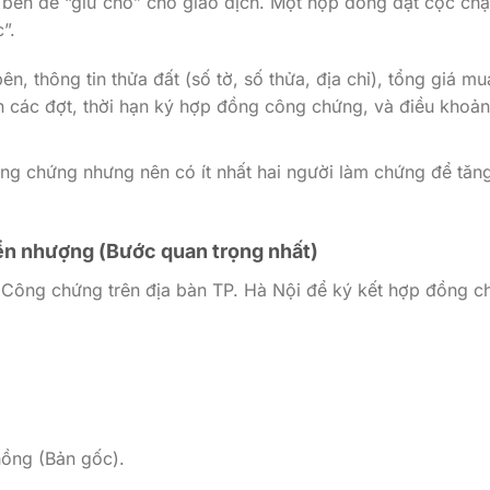
i bên để “giữ chỗ” cho giao dịch. Một hợp đồng đặt cọc chặ
”.
bên, thông tin thửa đất (số tờ, số thửa, địa chỉ), tổng giá mu
oán các đợt, thời hạn ký hợp đồng công chứng, và điều khoản
g chứng nhưng nên có ít nhất hai người làm chứng để tăn
n nhượng (Bước quan trọng nhất)
Công chứng trên địa bàn TP. Hà Nội để ký kết hợp đồng c
ồng (Bản gốc).