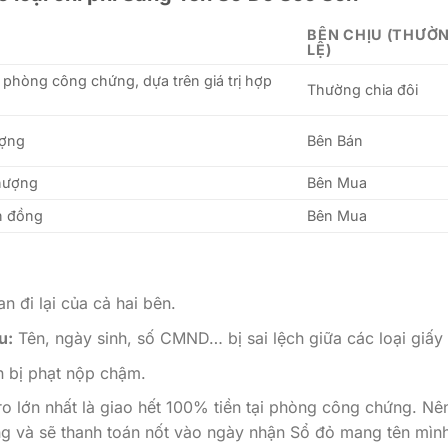
BÊN CHỊU (THƯỜ
LỆ)
 phòng công chứng, dựa trên giá trị hợp
Thường chia đôi
ượng
Bên Bán
nhượng
Bên Mua
n đồng
Bên Mua
n đi lại của cả hai bên.
u:
Tên, ngày sinh, số CMND… bị sai lệch giữa các loại giấy 
 bị phạt nộp chậm.
ro lớn nhất là giao hết 100% tiền tại phòng công chứng. Nê
ồng và sẽ thanh toán nốt vào ngày nhận Sổ đỏ mang tên mìn