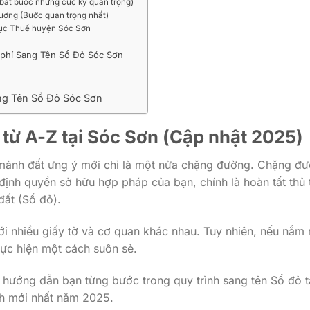
bắt buộc nhưng cực kỳ quan trọng)
ợng (Bước quan trọng nhất)
 cục Thuế huyện Sóc Sơn
i phí Sang Tên Sổ Đỏ Sóc Sơn
ang Tên Sổ Đỏ Sóc Sơn
từ A-Z tại Sóc Sơn (Cập nhật 2025)
ảnh đất ưng ý mới chỉ là một nửa chặng đường. Chặng đ
 định quyền sở hữu hợp pháp của bạn, chính là hoàn tất thủ 
ất (Sổ đỏ).
ới nhiều giấy tờ và cơ quan khác nhau. Tuy nhiên, nếu nắm 
hực hiện một cách suôn sẻ.
t, hướng dẫn bạn từng bước trong quy trình sang tên Sổ đỏ t
nh mới nhất năm 2025.