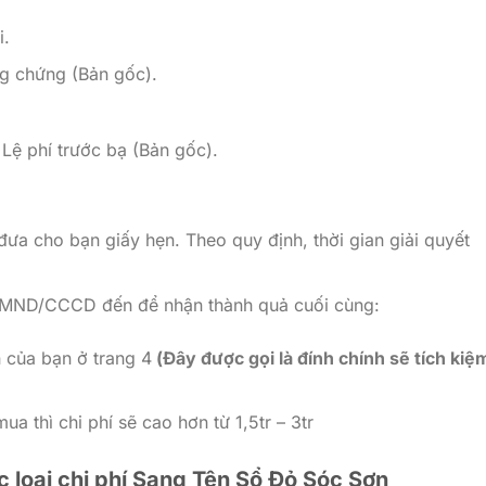
i.
 chứng (Bản gốc).
Lệ phí trước bạ (Bản gốc).
đưa cho bạn giấy hẹn. Theo quy định, thời gian giải quyết
CMND/CCCD đến để nhận thành quả cuối cùng:
 của bạn ở trang 4
(Đây được gọi là đính chính sẽ tích kiệ
a thì chi phí sẽ cao hơn từ 1,5tr – 3tr
 loại chi phí Sang Tên Sổ Đỏ Sóc Sơn