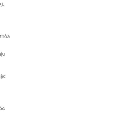
g,
 thỏa
ịu
oặc
óc