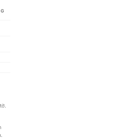
NG
tờ.
n
h.