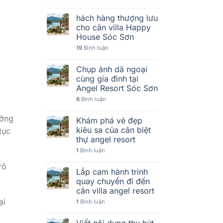
hách hàng thượng lưu
cho căn villa Happy
House Sóc Sơn
19
Bình luận
Chụp ảnh dã ngoại
cùng gia đình tại
Angel Resort Sóc Sơn
6
Bình luận
ường
Khám phá vẻ đẹp
kiêu sa của căn biệt
tục
thự angel resort
1
Bình luận
rõ
Lắp cam hành trình
quay chuyến đi đến
căn villa angel resort
ại
1
Bình luận
Viết nội dung thu hút