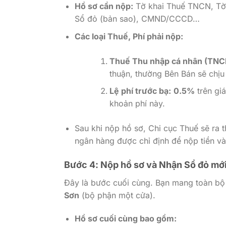
Hồ sơ cần nộp:
Tờ khai Thuế TNCN, Tờ 
Sổ đỏ (bản sao), CMND/CCCD…
Các loại Thuế, Phí phải nộp:
Thuế Thu nhập cá nhân (TNC
thuận, thường Bên Bán sẽ chịu
Lệ phí trước bạ:
0.5%
trên gi
khoản phí này.
Sau khi nộp hồ sơ, Chi cục Thuế sẽ ra
ngân hàng được chỉ định để nộp tiền và n
Bước 4: Nộp hồ sơ và Nhận Sổ đỏ mớ
Đây là bước cuối cùng. Bạn mang toàn b
Sơn
(bộ phận một cửa).
Hồ sơ cuối cùng bao gồm: