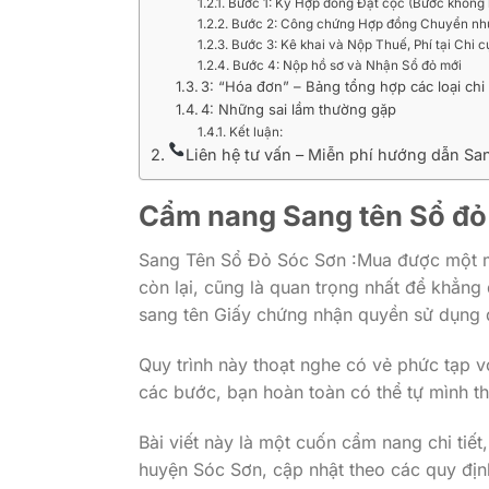
Bước 1: Ký Hợp đồng Đặt cọc (Bước không 
Bước 2: Công chứng Hợp đồng Chuyển như
Bước 3: Kê khai và Nộp Thuế, Phí tại Chi
Bước 4: Nộp hồ sơ và Nhận Sổ đỏ mới
3: “Hóa đơn” – Bảng tổng hợp các loại ch
4: Những sai lầm thường gặp
Kết luận:
Liên hệ tư vấn – Miễn phí hướng dẫn S
Cẩm nang Sang tên Sổ đỏ 
Sang Tên Sổ Đỏ Sóc Sơn :Mua được một m
còn lại, cũng là quan trọng nhất để khẳng
sang tên Giấy chứng nhận quyền sử dụng đ
Quy trình này thoạt nghe có vẻ phức tạp v
các bước, bạn hoàn toàn có thể tự mình t
Bài viết này là một cuốn cẩm nang chi tiế
huyện Sóc Sơn, cập nhật theo các quy đị