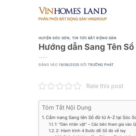
Bỏ
qua
nội
dung
HUYỆN SÓC SƠN
,
TIN TỨC BẤT ĐỘNG SẢN
Hướng dẫn Sang Tên Sổ 
ĐĂNG VÀO
19/06/2025
BỞI
TRƯỜNG PHÁT
Rate this post
Tóm Tắt Nội Dung
Cẩm nang Sang tên Sổ đỏ từ A-Z tại Sóc S
1: “Dàn nhân vật” – Các bên tham gia vào Q
2: Hành trình 4 Bước để Sổ đỏ về tay