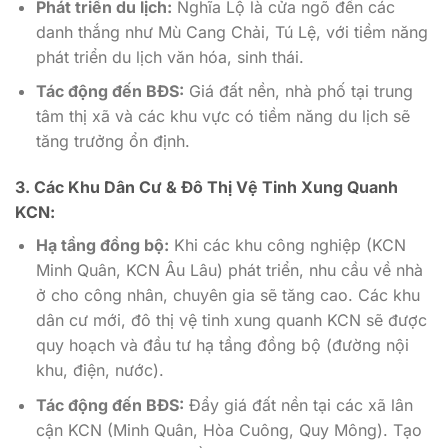
Phát triển du lịch:
Nghĩa Lộ là cửa ngõ đến các
danh thắng như Mù Cang Chải, Tú Lệ, với tiềm năng
phát triển du lịch văn hóa, sinh thái.
Tác động đến BĐS:
Giá đất nền, nhà phố tại trung
tâm thị xã và các khu vực có tiềm năng du lịch sẽ
tăng trưởng ổn định.
3. Các Khu Dân Cư & Đô Thị Vệ Tinh Xung Quanh
KCN:
Hạ tầng đồng bộ:
Khi các khu công nghiệp (KCN
Minh Quân, KCN Âu Lâu) phát triển, nhu cầu về nhà
ở cho công nhân, chuyên gia sẽ tăng cao. Các khu
dân cư mới, đô thị vệ tinh xung quanh KCN sẽ được
quy hoạch và đầu tư hạ tầng đồng bộ (đường nội
khu, điện, nước).
Tác động đến BĐS:
Đẩy giá đất nền tại các xã lân
cận KCN (Minh Quân, Hòa Cuông, Quy Mông). Tạo