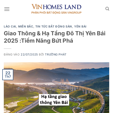
Bỏ
qua
nội
dung
LÀO CAI
,
MIỀN BẮC
,
TIN TỨC BẤT ĐỘNG SẢN
,
YÊN BÁI
Giao Thông & Hạ Tầng Đô Thị Yên Bái
2025 :Tiềm Năng Bứt Phá
ĐĂNG VÀO
22/07/2025
BỞI
TRƯỜNG PHÁT
22
Th7