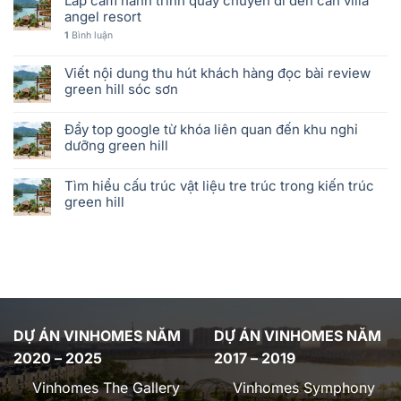
Lắp cam hành trình quay chuyến đi đến căn villa
angel resort
1
Bình luận
Viết nội dung thu hút khách hàng đọc bài review
green hill sóc sơn
Đẩy top google từ khóa liên quan đến khu nghỉ
dưỡng green hill
Tìm hiểu cấu trúc vật liệu tre trúc trong kiến trúc
green hill
DỰ ÁN VINHOMES NĂM
DỰ ÁN VINHOMES NĂM
2020 – 2025
2017 – 2019
Vinhomes The Gallery
Vinhomes Symphony