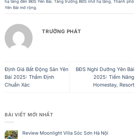
hạ tầng đến BĐS Yên Bái
,
Tăng trưởng BĐS nhờ hạ tầng
,
Thành phố
Yên Bái mở rộng
.
TRƯỜNG PHÁT
Định Giá Bất Động Sản Yên
BĐS Nghỉ Dưỡng Yên Bái
Bái 2025: Thẩm Định
2025: Tiềm Năng
Chuẩn Xác
Homestay, Resort
BÀI VIẾT MỚI NHẤT
Review Moonlight Villa Sóc Sơn Hà Nội