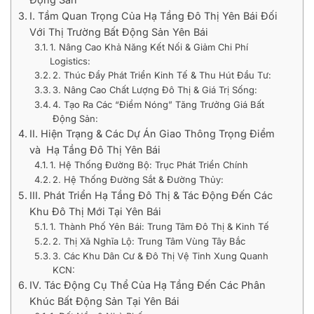
I. Tầm Quan Trọng Của Hạ Tầng Đô Thị Yên Bái Đối
Với Thị Trường Bất Động Sản Yên Bái
1. Nâng Cao Khả Năng Kết Nối & Giảm Chi Phí
Logistics:
2. Thúc Đẩy Phát Triển Kinh Tế & Thu Hút Đầu Tư:
3. Nâng Cao Chất Lượng Đô Thị & Giá Trị Sống:
4. Tạo Ra Các “Điểm Nóng” Tăng Trưởng Giá Bất
Động Sản:
II. Hiện Trạng & Các Dự Án Giao Thông Trọng Điểm
và Hạ Tầng Đô Thị Yên Bái
1. Hệ Thống Đường Bộ: Trục Phát Triển Chính
2. Hệ Thống Đường Sắt & Đường Thủy:
III. Phát Triển Hạ Tầng Đô Thị & Tác Động Đến Các
Khu Đô Thị Mới Tại Yên Bái
1. Thành Phố Yên Bái: Trung Tâm Đô Thị & Kinh Tế
2. Thị Xã Nghĩa Lộ: Trung Tâm Vùng Tây Bắc
3. Các Khu Dân Cư & Đô Thị Vệ Tinh Xung Quanh
KCN:
IV. Tác Động Cụ Thể Của Hạ Tầng Đến Các Phân
Khúc Bất Động Sản Tại Yên Bái