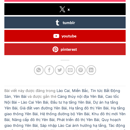
x
tumblr
youtube
pinterest
Bài viết này được đăng trong
Lào Cai
,
Miền Bắc
,
Tin tức Bất Động
Sản
,
Yên Bái
và được gắn thẻ
Cảng thủy nội địa Yên Bái
,
Cao tốc
Nội Bài – Lào Cai Yên Bái
,
Đầu tư hạ tầng Yên Bái
,
Dự án hạ tầng
Yên Bái
,
Giá đất ven đường Yên Bái
,
Hạ tầng đô thị Yên Bái
,
Hạ tầng
giao thông Yên Bái
,
Hệ thống đường bộ Yên Bái
,
Khu đô thị mới Yên
Bái
,
Nâng cấp đô thị Yên Bái
,
Phát triển đô thị Yên Bái
,
Quy hoạch
giao thông Yên Bái
,
Sáp nhập Lào Cai ảnh hưởng hạ tầng
,
Tác động