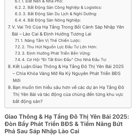
1. Đất Nền & Nhà Phố:
2. Bất Động Sản Công Nghiệp & Logistics:
3. Bất Động Sản Du Lịch & Nghỉ Dưỡng:
4. Bất Động Sản Nông Nghiệp:
V. Vai Trò Của Hạ Tầng Trong Bối Cảnh Sáp Nhập Yên
Bái – Lào Cai & Định Hướng Tương Lai
1. Nâng Tầm Vị Thế Chiến Lược:
2. Thu Hút Nguồn Lực Đầu Tư Lớn Hơn:
3. Định Hướng Phát Triển Bền Vững:
4. Cơ Hội “Đi Tắt Đón Đầu” Cho Nhà Đầu Tư:
Kết Luận:Giao Thông & Hạ Tầng Đô Thị Yên Bái 2025
– Chìa Khóa Vàng Mở Ra Kỷ Nguyên Phát Triển BĐS
Mới
Bạn muốn tìm hiểu sâu hơn về các dự án Hạ Tầng Đô
Thị Yên Bái và tác động của chúng đến từng khu vực
bất động sản?
Giao Thông & Hạ Tầng Đô Thị Yên Bái 2025:
Đòn Bẩy Phát Triển BĐS & Tiềm Năng Bứt
Phá Sau Sáp Nhập Lào Cai