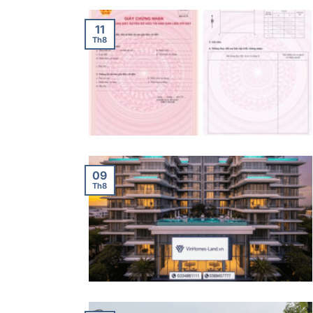
11
Th8
09
Th8