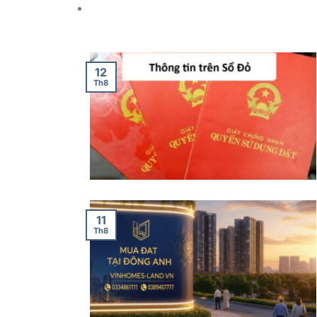
12
Th8
11
Th8