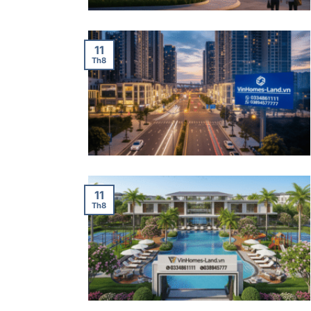
11
Th8
11
Th8