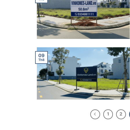
09
Th8
1
2