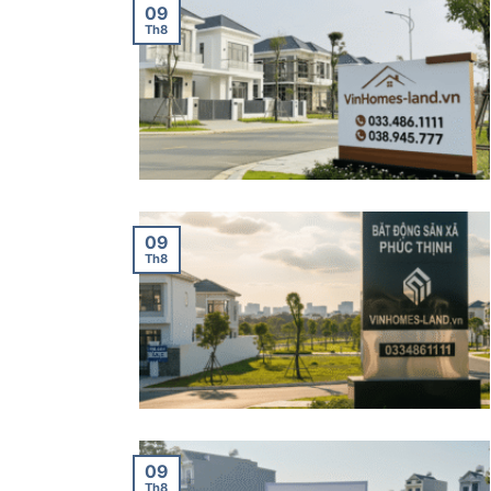
09
Th8
09
Th8
09
Th8