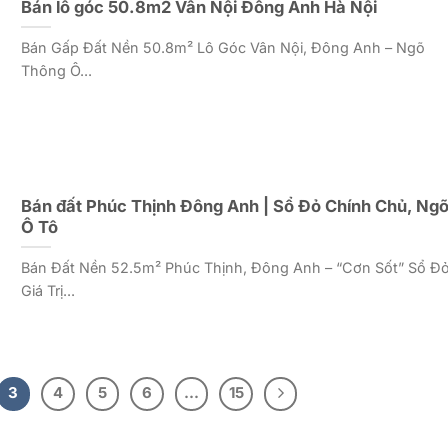
Bán lô góc 50.8m2 Vân Nội Đông Anh Hà Nội
Bán Gấp Đất Nền 50.8m² Lô Góc Vân Nội, Đông Anh – Ngõ
Thông Ô...
Bán đất Phúc Thịnh Đông Anh | Sổ Đỏ Chính Chủ, Ng
Ô Tô
Bán Đất Nền 52.5m² Phúc Thịnh, Đông Anh – “Cơn Sốt” Sổ Đ
Giá Trị...
3
4
5
6
…
15