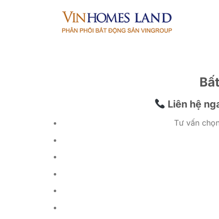
Bỏ
qua
nội
dung
Bấ
Liên hệ nga
Tư vấn chọn 