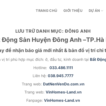
TRANG CHỦ
GIỚI THIỆU
DỰ ÁN
LƯU TRỮ DANH MỤC:
ĐÔNG ANH
t Động Sản Huyện Đông Anh –TP.Hà 
y để nhận báo giá mới nhất & bản đồ vị trí chi t
vị trí phù hợp mục đích: ở, đầu tư, kinh doanh tại
Bất Động
Hotline:
033.486.1111
Liên hệ:
038.945.7777
Trang web:
DatNenVenDo.com.vn
Trang web:
VinHomes-Land.vn
Fanpage:
VinHomes-Land.vn