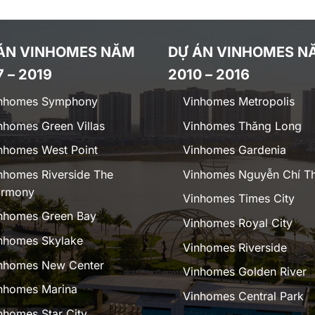
ÁN VINHOMES NĂM
DỰ ÁN VINHOMES N
7 – 2019
2010 – 2016
nhomes Symphony
Vinhomes Metropolis
nhomes Green Villas
Vinhomes Thăng Long
nhomes West Point
Vinhomes Gardenia
nhomes Riverside The
Vinhomes Nguyễn Chí T
rmony
Vinhomes Times City
nhomes Green Bay
Vinhomes Royal City
nhomes Skylake
Vinhomes Riverside
nhomes New Center
Vinhomes Golden River
nhomes Marina
Vinhomes Central Park
nhomes Star City