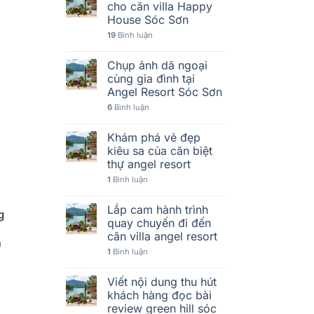
cho căn villa Happy
House Sóc Sơn
19
Bình luận
Chụp ảnh dã ngoại
cùng gia đình tại
Angel Resort Sóc Sơn
6
Bình luận
Khám phá vẻ đẹp
kiêu sa của căn biệt
thự angel resort
1
Bình luận
Lắp cam hành trình
g
quay chuyến đi đến
căn villa angel resort
à
1
Bình luận
Viết nội dung thu hút
khách hàng đọc bài
review green hill sóc