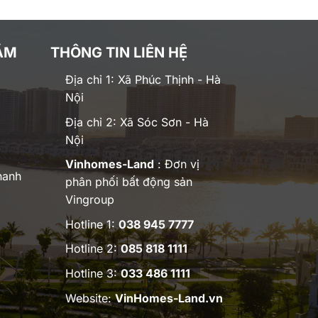
ĂM
THÔNG TIN LIÊN HỆ
Địa chỉ 1: Xã Phúc Thịnh - Hà
Nội
Địa chỉ 2: Xã Sóc Sơn - Hà
Nội
Vinhomes-Land
: Đơn vị
hanh
phân phối bất động sản
Vingroup
Hotline 1:
038 945 7777
Hotline 2:
085 818 1111
Hotline 3:
033 486 1111
Website:
VinHomes-Land.vn