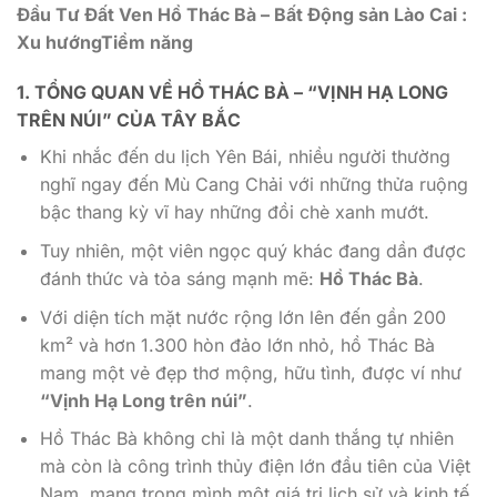
Đầu Tư Đất Ven Hồ Thác Bà – Bất Động sản Lào Cai :
Xu hướngTiềm năng
1. TỔNG QUAN VỀ HỒ THÁC BÀ – “VỊNH HẠ LONG
TRÊN NÚI” CỦA TÂY BẮC
Khi nhắc đến du lịch Yên Bái, nhiều người thường
nghĩ ngay đến Mù Cang Chải với những thửa ruộng
bậc thang kỳ vĩ hay những đồi chè xanh mướt.
Tuy nhiên, một viên ngọc quý khác đang dần được
đánh thức và tỏa sáng mạnh mẽ:
Hồ Thác Bà
.
Với diện tích mặt nước rộng lớn lên đến gần 200
km² và hơn 1.300 hòn đảo lớn nhỏ, hồ Thác Bà
mang một vẻ đẹp thơ mộng, hữu tình, được ví như
“Vịnh Hạ Long trên núi”
.
Hồ Thác Bà không chỉ là một danh thắng tự nhiên
mà còn là công trình thủy điện lớn đầu tiên của Việt
Nam, mang trong mình một giá trị lịch sử và kinh tế