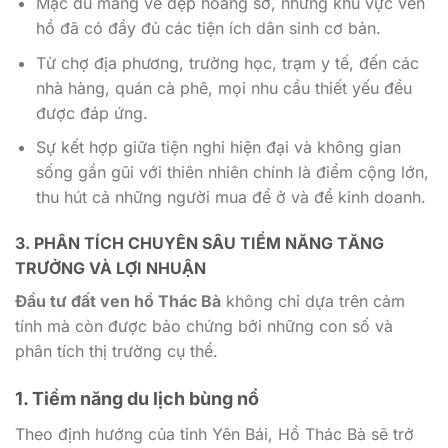
Mặc dù mang vẻ đẹp hoang sơ, nhưng khu vực ven
hồ đã có đầy đủ các tiện ích dân sinh cơ bản.
Từ chợ địa phương, trường học, trạm y tế, đến các
nhà hàng, quán cà phê, mọi nhu cầu thiết yếu đều
được đáp ứng.
Sự kết hợp giữa tiện nghi hiện đại và không gian
sống gần gũi với thiên nhiên chính là điểm cộng lớn,
thu hút cả những người mua để ở và để kinh doanh.
3. PHÂN TÍCH CHUYÊN SÂU TIỀM NĂNG TĂNG
TRƯỞNG VÀ LỢI NHUẬN
Đầu tư đất ven hồ Thác Bà
không chỉ dựa trên cảm
tính mà còn được bảo chứng bởi những con số và
phân tích thị trường cụ thể.
1. Tiềm năng du lịch bùng nổ
Theo định hướng của tỉnh Yên Bái, Hồ Thác Bà sẽ trở