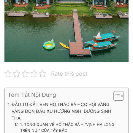
Rate this post
Tóm Tắt Nội Dung
ĐẦU TƯ ĐẤT VEN HỒ THÁC BÀ – CƠ HỘI VÀNG
VÀNG ĐÓN ĐẦU XU HƯỚNG NGHỈ DƯỠNG SINH
THÁI
1. TỔNG QUAN VỀ HỒ THÁC BÀ – “VỊNH HẠ LONG
TRÊN NÚI” CỦA TÂY BẮC