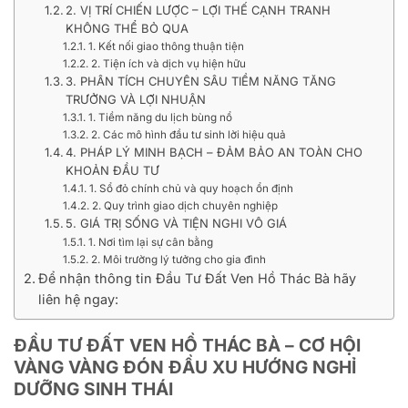
2. VỊ TRÍ CHIẾN LƯỢC – LỢI THẾ CẠNH TRANH
KHÔNG THỂ BỎ QUA
1. Kết nối giao thông thuận tiện
2. Tiện ích và dịch vụ hiện hữu
3. PHÂN TÍCH CHUYÊN SÂU TIỀM NĂNG TĂNG
TRƯỞNG VÀ LỢI NHUẬN
1. Tiềm năng du lịch bùng nổ
2. Các mô hình đầu tư sinh lời hiệu quả
4. PHÁP LÝ MINH BẠCH – ĐẢM BẢO AN TOÀN CHO
KHOẢN ĐẦU TƯ
1. Sổ đỏ chính chủ và quy hoạch ổn định
2. Quy trình giao dịch chuyên nghiệp
5. GIÁ TRỊ SỐNG VÀ TIỆN NGHI VÔ GIÁ
1. Nơi tìm lại sự cân bằng
2. Môi trường lý tưởng cho gia đình
Để nhận thông tin Đầu Tư Đất Ven Hồ Thác Bà hãy
liên hệ ngay:
ĐẦU TƯ ĐẤT VEN HỒ THÁC BÀ – CƠ HỘI
VÀNG VÀNG ĐÓN ĐẦU XU HƯỚNG NGHỈ
DƯỠNG SINH THÁI