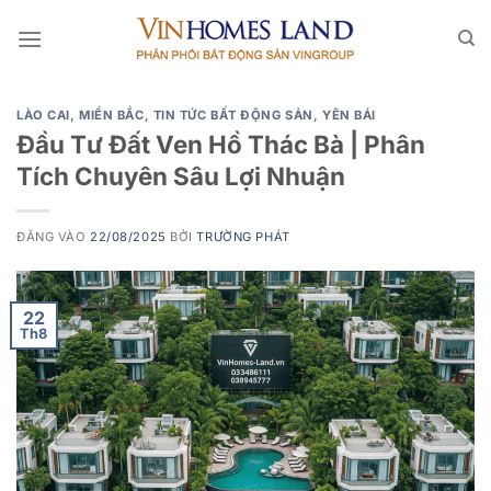
Bỏ
qua
nội
dung
LÀO CAI
,
MIỀN BẮC
,
TIN TỨC BẤT ĐỘNG SẢN
,
YÊN BÁI
Đầu Tư Đất Ven Hồ Thác Bà | Phân
Tích Chuyên Sâu Lợi Nhuận
ĐĂNG VÀO
22/08/2025
BỞI
TRƯỜNG PHÁT
22
Th8