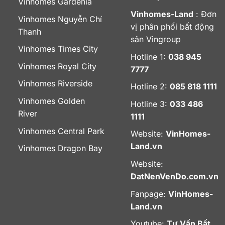
Vinhomes Gardenia
Vinhomes-Land
: Đơn
Vinhomes Nguyễn Chí
vị phân phối bất động
Thanh
sản Vingroup
Vinhomes Times City
Hotline 1:
038 945
Vinhomes Royal City
7777
Vinhomes Riverside
Hotline 2:
085 818 1111
Vinhomes Golden
Hotline 3:
033 486
River
1111
Vinhomes Central Park
Website:
VinHomes-
Land.vn
Vinhomes Dragon Bay
Website:
DatNenVenDo.com.vn
Fanpage:
VinHomes-
Land.vn
Youtube:
Tư Vấn Bất