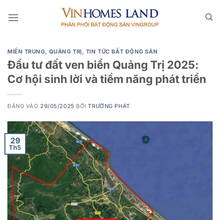
Bỏ
qua
nội
dung
MIỀN TRUNG
,
QUẢNG TRỊ
,
TIN TỨC BẤT ĐỘNG SẢN
Đầu tư đất ven biển Quảng Trị 2025:
Cơ hội sinh lời và tiềm năng phát triển
ĐĂNG VÀO
29/05/2025
BỞI
TRƯỜNG PHÁT
29
Th5