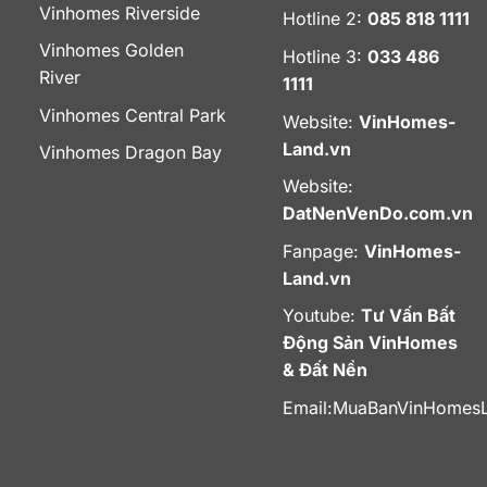
Vinhomes Riverside
Hotline 2:
085 818 1111
Vinhomes Golden
Hotline 3:
033 486
River
1111
Vinhomes Central Park
Website:
VinHomes-
Land.vn
Vinhomes Dragon Bay
Website:
DatNenVenDo.com.vn
Fanpage:
VinHomes-
Land.vn
Youtube:
Tư Vấn Bất
Động Sản VinHomes
& Đất Nền
Email:
MuaBanVinHomes