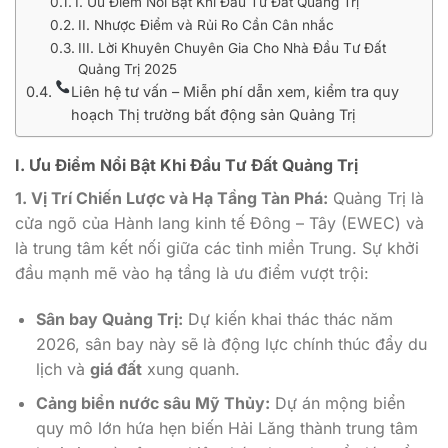
I. Ưu Điểm Nổi Bật Khi Đầu Tư Đất Quảng Trị
II. Nhược Điểm và Rủi Ro Cần Cân nhắc
III. Lời Khuyên Chuyên Gia Cho Nhà Đầu Tư Đất
Quảng Trị 2025
Liên hệ tư vấn – Miễn phí dẫn xem, kiểm tra quy
hoạch Thị trường bất động sản Quảng Trị
I. Ưu Điểm Nổi Bật Khi Đầu Tư Đất Quảng Trị
1. Vị Trí Chiến Lược và Hạ Tầng Tàn Phá:
Quảng Trị là
cửa ngõ của Hành lang kinh tế Đông – Tây (EWEC) và
là trung tâm kết nối giữa các tỉnh miền Trung. Sự khởi
đầu mạnh mẽ vào hạ tầng là ưu điểm vượt trội:
Sân bay Quảng Trị:
Dự kiến ​​khai thác thác năm
2026, sân bay này sẽ là động lực chính thúc đẩy du
lịch và
giá đất
xung quanh.
Cảng biển nước sâu Mỹ Thủy:
Dự án mộng biển
quy mô lớn hứa hẹn biến Hải Lăng thành trung tâm