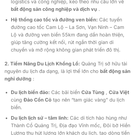
logistics và công nghiệp, kéo theo nhu cầu lớn về
bất động sản công nghiệp và dịch vụ
.
Hệ thống cao tốc và đường ven biển:
Các tuyến
đường cao tốc Cam Lộ – La Sơn, Vạn Ninh – Cam
Lộ và đường ven biển 55km đang dần hoàn thiện,
giúp tăng cường kết nối, rút ​​ngắn thời gian di
chuyển và mở rộng không gian phát triển đô thị.
2. Tiềm Năng Du Lịch Khổng Lồ:
Quảng Trị sở hữu tài
nguyên du lịch đa dạng, là lợi thế lớn cho
bất động sản
nghỉ dưỡng
:
Du lịch biển đảo:
Các bãi biển
Cửa Tùng
,
Cửa Việt
cùng
Đảo Cồn Cỏ
tạo nên “tam giác vàng” du lịch
biển.
Du lịch lịch sử – tâm linh:
Các di tích hào hùng như
Thành Cổ Quảng Trị, Địa đạo Vĩnh mốc, Đôi bờ Hiền
Lương thu hút lượng lớn khách du lịch, tạo dòng tiền