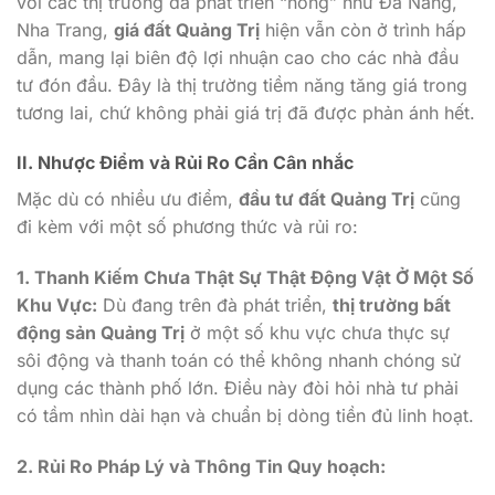
với các thị trường đã phát triển “nóng” như Đà Nẵng,
Nha Trang,
giá đất Quảng Trị
hiện vẫn còn ở trình hấp
dẫn, mang lại biên độ lợi nhuận cao cho các nhà đầu
tư đón đầu. Đây là thị trường tiềm năng tăng giá trong
tương lai, chứ không phải giá trị đã được phản ánh hết.
II. Nhược Điểm và Rủi Ro Cần Cân nhắc
Mặc dù có nhiều ưu điểm,
đầu tư đất Quảng Trị
cũng
đi kèm với một số phương thức và rủi ro:
1. Thanh Kiếm Chưa Thật Sự Thật Động Vật Ở Một Số
Khu Vực:
Dù đang trên đà phát triển,
thị trường bất
động sản Quảng Trị
ở một số khu vực chưa thực sự
sôi động và thanh toán có thể không nhanh chóng sử
dụng các thành phố lớn. Điều này đòi hỏi nhà tư phải
có tầm nhìn dài hạn và chuẩn bị dòng tiền đủ linh hoạt.
2. Rủi Ro Pháp Lý và Thông Tin Quy hoạch: