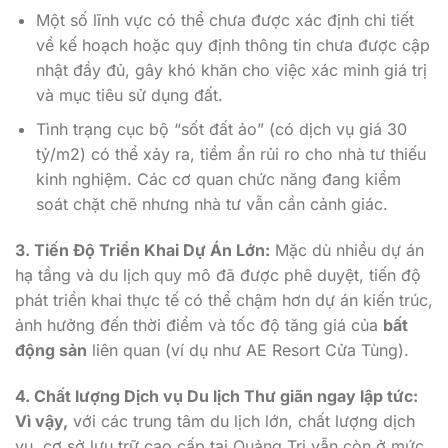
Một số lĩnh vực có thể chưa được xác định chi tiết
về kế hoạch hoặc quy định thông tin chưa được cập
nhật đầy đủ, gây khó khăn cho việc xác minh giá trị
và mục tiêu sử dụng đất.
Tình trạng cục bộ “sốt đất ảo” (có dịch vụ giá 30
tỷ/m2) có thể xảy ra, tiềm ẩn rủi ro cho nhà tư thiếu
kinh nghiệm. Các cơ quan chức năng đang kiểm
soát chặt chẽ nhưng nhà tư vẫn cần cảnh giác.
3. Tiến Độ Triển Khai Dự Án Lớn:
Mặc dù nhiều dự án
hạ tầng và du lịch quy mô đã được phê duyệt, tiến độ
phát triển khai thực tế có thể chậm hơn dự án kiến ​​trúc,
ảnh hưởng đến thời điểm và tốc độ tăng giá của
bất
động sản
liên quan (ví dụ như AE Resort Cửa Tùng).
4. Chất lượng Dịch vụ Du lịch Thư giãn ngay lập tức:
Vì vậy,
với các trung tâm du lịch lớn, chất lượng dịch
vụ, cơ sở lưu trữ cao cấp tại Quảng Trị vẫn còn ở mức