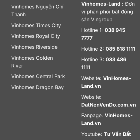
Vinhomes-Land
: Đơn
Vinhomes Nguyễn Chí
vị phân phối bất động
Thanh
sản Vingroup
Vinhomes Times City
Hotline 1:
038 945
Vinhomes Royal City
7777
Vinhomes Riverside
Hotline 2:
085 818 1111
Vinhomes Golden
Hotline 3:
033 486
River
1111
Vinhomes Central Park
Website:
VinHomes-
Land.vn
Vinhomes Dragon Bay
Website:
DatNenVenDo.com.vn
Fanpage:
VinHomes-
Land.vn
Youtube:
Tư Vấn Bất