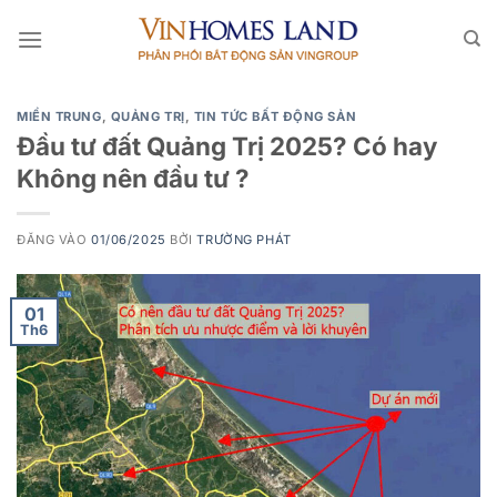
Bỏ
qua
nội
dung
MIỀN TRUNG
,
QUẢNG TRỊ
,
TIN TỨC BẤT ĐỘNG SẢN
Đầu tư đất Quảng Trị 2025? Có hay
Không nên đầu tư ?
ĐĂNG VÀO
01/06/2025
BỞI
TRƯỜNG PHÁT
01
Th6