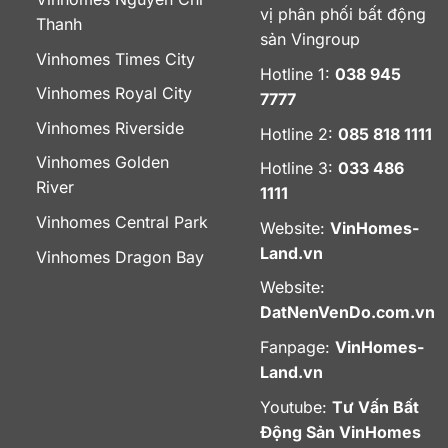
vị phân phối bất động
Thanh
sản Vingroup
Vinhomes Times City
Hotline 1:
038 945
Vinhomes Royal City
7777
Vinhomes Riverside
Hotline 2:
085 818 1111
Vinhomes Golden
Hotline 3:
033 486
River
1111
Vinhomes Central Park
Website:
VinHomes-
Land.vn
Vinhomes Dragon Bay
Website:
DatNenVenDo.com.vn
Fanpage:
VinHomes-
Land.vn
Youtube:
Tư Vấn Bất
Động Sản VinHomes