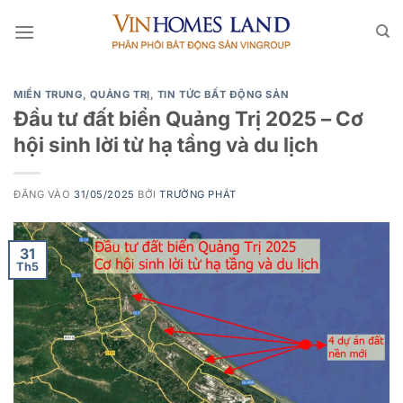
Bỏ
qua
nội
dung
MIỀN TRUNG
,
QUẢNG TRỊ
,
TIN TỨC BẤT ĐỘNG SẢN
Đầu tư đất biển Quảng Trị 2025 – Cơ
hội sinh lời từ hạ tầng và du lịch
ĐĂNG VÀO
31/05/2025
BỞI
TRƯỜNG PHÁT
31
Th5