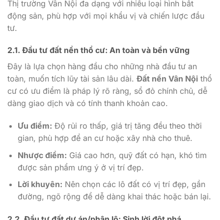
Thị trường Vân Nội đa dạng với nhiều loại hình bất
động sản, phù hợp với mọi khẩu vị và chiến lược đầu
tư.
2.1. Đầu tư đất nền thổ cư: An toàn và bền vững
Đây là lựa chọn hàng đầu cho những nhà đầu tư an
toàn, muốn tích lũy tài sản lâu dài.
Đất nền Vân Nội
thổ
cư có ưu điểm là pháp lý rõ ràng, sổ đỏ chính chủ, dễ
dàng giao dịch và có tính thanh khoản cao.
Ưu điểm:
Độ rủi ro thấp, giá trị tăng đều theo thời
gian, phù hợp để an cư hoặc xây nhà cho thuê.
Nhược điểm:
Giá cao hơn, quỹ đất có hạn, khó tìm
được sản phẩm ưng ý ở vị trí đẹp.
Lời khuyên:
Nên chọn các lô đất có vị trí đẹp, gần
đường, ngõ rộng để dễ dàng khai thác hoặc bán lại.
2.2. Đầu tư đất dự án/phân lô: Sinh lời đột phá