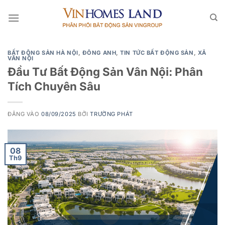
Bỏ
qua
nội
dung
BẤT ĐỘNG SẢN HÀ NỘI
,
ĐÔNG ANH
,
TIN TỨC BẤT ĐỘNG SẢN
,
XÃ
VÂN NỘI
Đầu Tư Bất Động Sản Vân Nội: Phân
Tích Chuyên Sâu
ĐĂNG VÀO
08/09/2025
BỞI
TRƯỜNG PHÁT
08
Th9