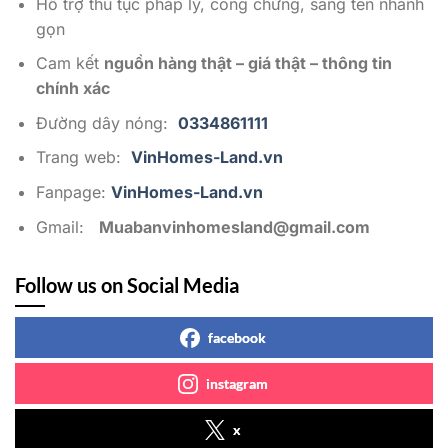
Hỗ trợ thủ tục pháp lý, công chứng, sang tên nhanh
gọn
Cam kết
nguồn hàng thật – giá thật – thông tin
chính xác
Đường dây nóng:
0334861111
Trang web:
VinHomes-Land.vn
Fanpage:
VinHomes-Land.vn
Gmail:
Muabanvinhomesland@gmail.com
Follow us on Social Media
facebook
instagram
x