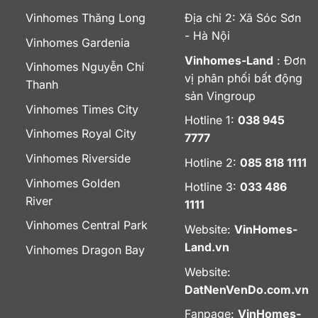
Vinhomes Thăng Long
Địa chỉ 2: Xã Sóc Sơn
- Hà Nội
Vinhomes Gardenia
Vinhomes-Land
: Đơn
Vinhomes Nguyễn Chí
vị phân phối bất động
Thanh
sản Vingroup
Vinhomes Times City
Hotline 1:
038 945
Vinhomes Royal City
7777
Vinhomes Riverside
Hotline 2:
085 818 1111
Vinhomes Golden
Hotline 3:
033 486
River
1111
Vinhomes Central Park
Website:
VinHomes-
Land.vn
Vinhomes Dragon Bay
Website:
DatNenVenDo.com.vn
Fanpage:
VinHomes-