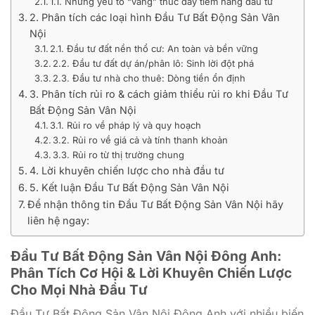
1.1. Những yếu tố “vàng” thúc đẩy tiềm năng đầu tư
2. Phân tích các loại hình Đầu Tư Bất Động Sản Vân
Nội
2.1. Đầu tư đất nền thổ cư: An toàn và bền vững
2.2. Đầu tư đất dự án/phân lô: Sinh lời đột phá
2.3. Đầu tư nhà cho thuê: Dòng tiền ổn định
3. Phân tích rủi ro & cách giảm thiểu rủi ro khi Đầu Tư
Bất Động Sản Vân Nội
3.1. Rủi ro về pháp lý và quy hoạch
3.2. Rủi ro về giá cả và tính thanh khoản
3.3. Rủi ro từ thị trường chung
4. Lời khuyên chiến lược cho nhà đầu tư
5. Kết luận Đầu Tư Bất Động Sản Vân Nội
Để nhận thông tin Đầu Tư Bất Động Sản Vân Nội hãy
liên hệ ngay:
Đầu Tư Bất Động Sản Vân Nội Đông Anh:
Phân Tích Cơ Hội & Lời Khuyên Chiến Lược
Cho Mọi Nhà Đầu Tư
Đầu Tư Bất Động Sản Vân Nội Đông Anh với nhiều biến