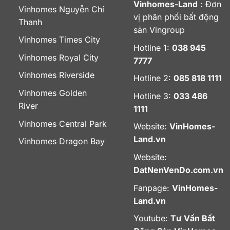
Vinhomes-Land
: Đơn
Vinhomes Nguyễn Chí
vị phân phối bất động
Thanh
sản Vingroup
Vinhomes Times City
Hotline 1:
038 945
Vinhomes Royal City
7777
Vinhomes Riverside
Hotline 2:
085 818 1111
Vinhomes Golden
Hotline 3:
033 486
River
1111
Vinhomes Central Park
Website:
VinHomes-
Land.vn
Vinhomes Dragon Bay
Website:
DatNenVenDo.com.vn
Fanpage:
VinHomes-
Land.vn
Youtube:
Tư Vấn Bất