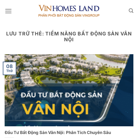
Bỏ
qua
nội
dung
LƯU TRỮ THẺ:
TIỀM NĂNG BẤT ĐỘNG SẢN VÂN
NỘI
08
Th9
Đầu Tư Bất Động Sản Vân Nội: Phân Tích Chuyên Sâu