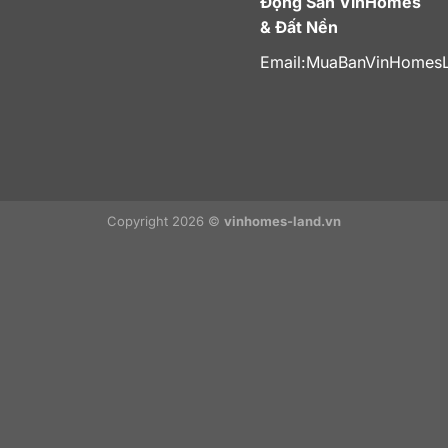
Động Sản VinHomes
& Đất Nền
Email:
MuaBanVinHomes
Copyright 2026 ©
vinhomes-land.vn