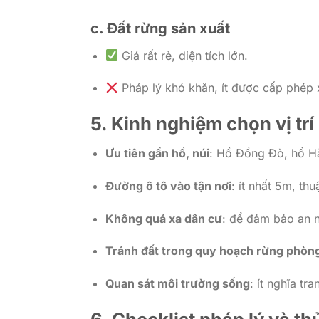
c. Đất rừng sản xuất
Giá rất rẻ, diện tích lớn.
Pháp lý khó khăn, ít được cấp phép
5. Kinh nghiệm chọn vị tr
Ưu tiên gần hồ, núi
: Hồ Đồng Đò, hồ Hà
Đường ô tô vào tận nơi
: ít nhất 5m, th
Không quá xa dân cư
: để đảm bảo an ni
Tránh đất trong quy hoạch rừng phòn
Quan sát môi trường sống
: ít nghĩa tr