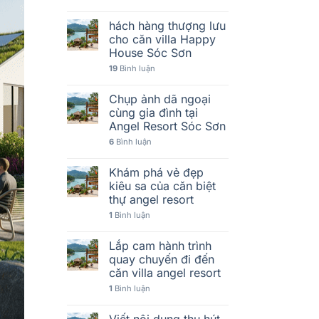
hách hàng thượng lưu
cho căn villa Happy
House Sóc Sơn
19
Bình luận
Chụp ảnh dã ngoại
cùng gia đình tại
Angel Resort Sóc Sơn
6
Bình luận
Khám phá vẻ đẹp
kiêu sa của căn biệt
thự angel resort
1
Bình luận
Lắp cam hành trình
quay chuyến đi đến
căn villa angel resort
1
Bình luận
Viết nội dung thu hút