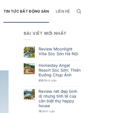
TIN TỨC BẤT ĐỘNG SẢN
LIÊN HỆ
BÀI VIẾT MỚI NHẤT
Review Moonlight
Villa Sóc Sơn Hà Nội
Homestay Angel
Resort Sóc Sơn: Thiên
Đường Chụp Ảnh
816
Bình luận
Review nét đẹp bình
dị nhưng tinh tế của
căn biệt thự happy
house
16
Bình luận