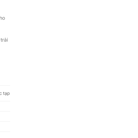
cho
trải
c tạp