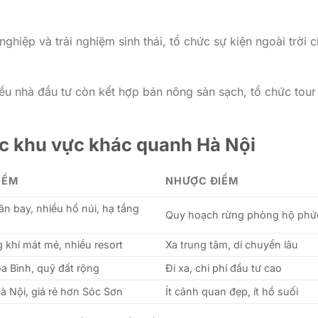
ghiệp và trải nghiệm sinh thái, tổ chức sự kiện ngoài trời 
iều nhà đầu tư còn kết hợp bán nông sản sạch, tổ chức tour 
ác khu vực khác quanh Hà Nội
IỂM
NHƯỢC ĐIỂM
ân bay, nhiều hồ núi, hạ tầng
Quy hoạch rừng phòng hộ phứ
 khí mát mẻ, nhiều resort
Xa trung tâm, di chuyển lâu
a Bình, quỹ đất rộng
Đi xa, chi phí đầu tư cao
à Nội, giá rẻ hơn Sóc Sơn
Ít cảnh quan đẹp, ít hồ suối