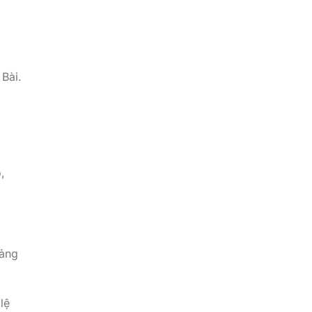
Bài.
,
oảng
lệ