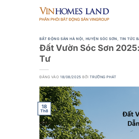
Bỏ
qua
nội
dung
BẤT ĐỘNG SẢN HÀ NỘI
,
HUYỆN SÓC SƠN
,
TIN TỨC 
Đất Vườn Sóc Sơn 2025:
Tư
ĐĂNG VÀO
18/08/2025
BỞI
TRƯỜNG PHÁT
18
Th8