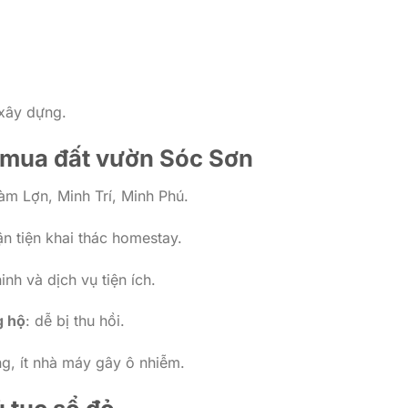
 xây dựng.
í mua đất vườn Sóc Sơn
m Lợn, Minh Trí, Minh Phú.
uận tiện khai thác homestay.
nh và dịch vụ tiện ích.
g hộ
: dễ bị thu hồi.
ang, ít nhà máy gây ô nhiễm.