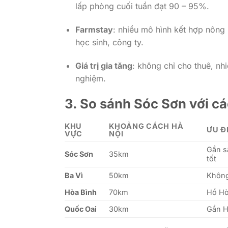
lấp phòng cuối tuần đạt 90 – 95%.
Farmstay
: nhiều mô hình kết hợp nông n
học sinh, công ty.
Giá trị gia tăng
: không chỉ cho thuê, nh
nghiệm.
3. So sánh Sóc Sơn với c
KHU
KHOẢNG CÁCH HÀ
ƯU Đ
VỰC
NỘI
Gần s
Sóc Sơn
35km
tốt
Ba Vì
50km
Không
Hòa Bình
70km
Hồ Hò
Quốc Oai
30km
Gần H