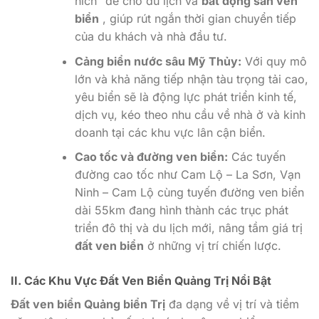
hích” để cho du lịch và
bất động sản ven
biển
, giúp rút ngắn thời gian chuyển tiếp
của du khách và nhà đầu tư.
Cảng biển nước sâu Mỹ Thủy:
Với quy mô
lớn và khả năng tiếp nhận tàu trọng tải cao,
yêu biển sẽ là động lực phát triển kinh tế,
dịch vụ, kéo theo nhu cầu về nhà ở và kinh
doanh tại các khu vực lân cận biển.
Cao tốc và đường ven biển:
Các tuyến
đường cao tốc như Cam Lộ – La Sơn, Vạn
Ninh – Cam Lộ cùng tuyến đường ven biển
dài 55km đang hình thành các trục phát
triển đô thị và du lịch mới, nâng tầm giá trị
đất ven biển
ở những vị trí chiến lược.
II. Các Khu Vực Đất Ven Biển Quảng Trị Nổi Bật
Đất ven biển Quảng biển Trị
đa dạng về vị trí và tiềm