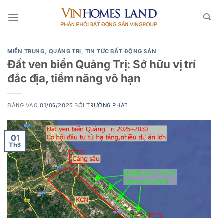
Bỏ
qua
nội
dung
MIỀN TRUNG
,
QUẢNG TRỊ
,
TIN TỨC BẤT ĐỘNG SẢN
Đất ven biển Quảng Trị: Sở hữu vị trí
đắc địa, tiềm năng vô hạn
ĐĂNG VÀO
01/06/2025
BỞI
TRƯỜNG PHÁT
01
Th6