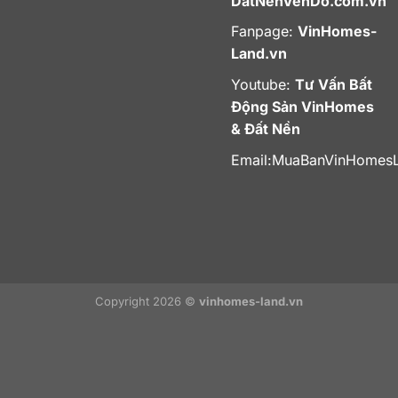
DatNenVenDo.com.vn
Fanpage:
VinHomes-
Land.vn
Youtube:
Tư Vấn Bất
Động Sản VinHomes
& Đất Nền
Email:
MuaBanVinHomes
Copyright 2026 ©
vinhomes-land.vn