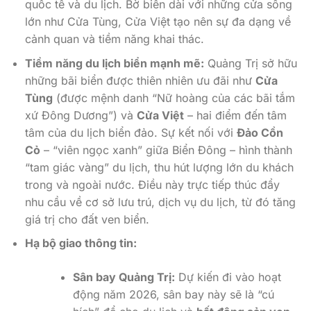
quốc tế và du lịch. Bờ biển dài với những cửa sông
lớn như Cửa Tùng, Cửa Việt tạo nên sự đa dạng về
cảnh quan và tiềm năng khai thác.
Tiềm năng du lịch biển mạnh mẽ:
Quảng Trị sở hữu
những bãi biển được thiên nhiên ưu đãi như
Cửa
Tùng
(được mệnh danh “Nữ hoàng của các bãi tắm
xứ Đông Dương”) và
Cửa Việt
– hai điểm đến tâm
tâm của du lịch biển đảo. Sự kết nối với
Đảo Cồn
Cỏ
– “viên ngọc xanh” giữa Biển Đông – hình thành
“tam giác vàng” du lịch, thu hút lượng lớn du khách
trong và ngoài nước. Điều này trực tiếp thúc đẩy
nhu cầu về cơ sở lưu trú, dịch vụ du lịch, từ đó tăng
giá trị cho đất ven biển.
Hạ bộ giao thông tin:
Sân bay Quảng Trị:
Dự kiến ​​đi vào hoạt
động năm 2026, sân bay này sẽ là “cú