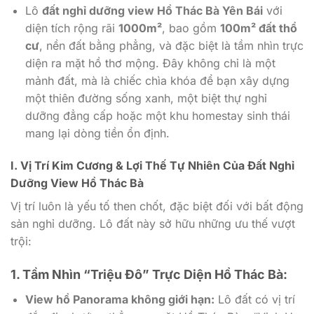
Lô
đất nghỉ dưỡng view Hồ Thác Bà Yên Bái
với
diện tích rộng rãi
1000m²
, bao gồm
100m² đất thổ
cư
, nền đất bằng phẳng, và đặc biệt là tầm nhìn trực
diện ra mặt hồ thơ mộng. Đây không chỉ là một
mảnh đất, mà là chiếc chìa khóa để bạn xây dựng
một thiên đường sống xanh, một biệt thự nghỉ
dưỡng đẳng cấp hoặc một khu homestay sinh thái
mang lại dòng tiền ổn định.
I. Vị Trí Kim Cương & Lợi Thế Tự Nhiên Của Đất Nghỉ
Dưỡng View Hồ Thác Bà
Vị trí luôn là yếu tố then chốt, đặc biệt đối với bất động
sản nghỉ dưỡng. Lô đất này sở hữu những ưu thế vượt
trội:
1. Tầm Nhìn “Triệu Đô” Trực Diện Hồ Thác Bà:
View hồ Panorama không giới hạn:
Lô đất có vị trí