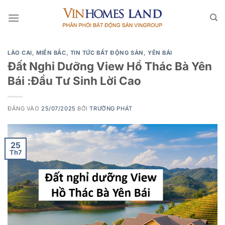
Bỏ
qua
nội
dung
LÀO CAI
,
MIỀN BẮC
,
TIN TỨC BẤT ĐỘNG SẢN
,
YÊN BÁI
Đất Nghỉ Dưỡng View Hồ Thác Bà Yên
Bái :Đầu Tư Sinh Lời Cao
ĐĂNG VÀO
25/07/2025
BỞI
TRƯỜNG PHÁT
25
Th7