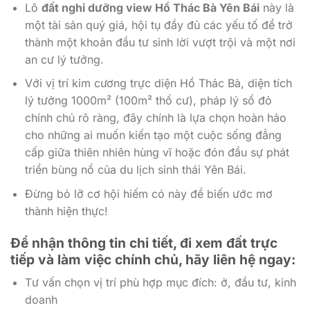
Lô
đất nghỉ dưỡng view Hồ Thác Bà Yên Bái
này là
một tài sản quý giá, hội tụ đầy đủ các yếu tố để trở
thành một khoản đầu tư sinh lời vượt trội và một nơi
an cư lý tưởng.
Với vị trí kim cương trực diện Hồ Thác Bà, diện tích
lý tưởng 1000m² (100m² thổ cư), pháp lý sổ đỏ
chính chủ rõ ràng, đây chính là lựa chọn hoàn hảo
cho những ai muốn kiến tạo một cuộc sống đẳng
cấp giữa thiên nhiên hùng vĩ hoặc đón đầu sự phát
triển bùng nổ của du lịch sinh thái Yên Bái.
Đừng bỏ lỡ cơ hội hiếm có này để biến ước mơ
thành hiện thực!
Để nhận thông tin chi tiết, đi xem đất trực
tiếp và làm việc chính chủ, hãy liên hệ ngay:
Tư vấn chọn vị trí phù hợp mục đích: ở, đầu tư, kinh
doanh