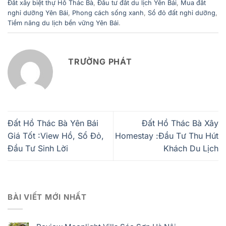
Đất xây biệt thự Hồ Thác Bà
,
Đầu tư đất du lịch Yên Bái
,
Mua đất
nghỉ dưỡng Yên Bái
,
Phong cách sống xanh
,
Sổ đỏ đất nghỉ dưỡng
,
Tiềm năng du lịch bền vững Yên Bái
.
TRƯỜNG PHÁT
Đất Hồ Thác Bà Yên Bái
Đất Hồ Thác Bà Xây
Giá Tốt :View Hồ, Sổ Đỏ,
Homestay :Đầu Tư Thu Hút
Đầu Tư Sinh Lời
Khách Du Lịch
BÀI VIẾT MỚI NHẤT