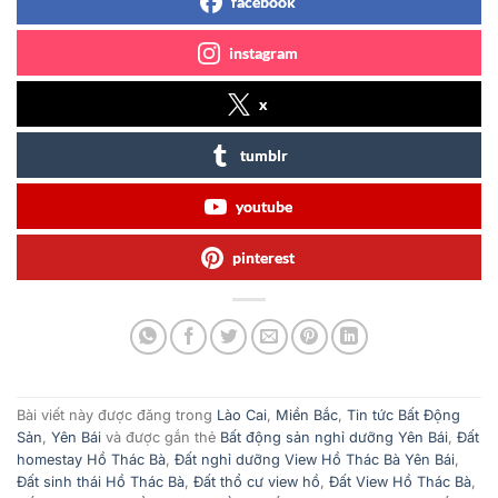
facebook
instagram
x
tumblr
youtube
pinterest
Bài viết này được đăng trong
Lào Cai
,
Miền Bắc
,
Tin tức Bất Động
Sản
,
Yên Bái
và được gắn thẻ
Bất động sản nghỉ dưỡng Yên Bái
,
Đất
homestay Hồ Thác Bà
,
Đất nghỉ dưỡng View Hồ Thác Bà Yên Bái
,
Đất sinh thái Hồ Thác Bà
,
Đất thổ cư view hồ
,
Đất View Hồ Thác Bà
,