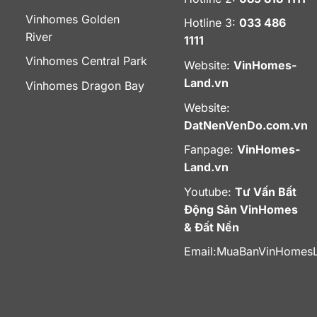
Vinhomes Golden
Hotline 3:
033 486
River
1111
Vinhomes Central Park
Website:
VinHomes-
Land.vn
Vinhomes Dragon Bay
Website:
DatNenVenDo.com.vn
Fanpage:
VinHomes-
Land.vn
Youtube:
Tư Vấn Bất
Động Sản VinHomes
& Đất Nền
Email:
MuaBanVinHomes