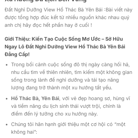
Đất Nghỉ Dưỡng View Hồ Thác Bà Yên Bái :Bài viết này
được tổng hợp đúc kết từ nhiều nguồn khác nhau quý
anh chị hãy đọc hết phần hay ở cuối !
Giới Thiệu: Kiến Tạo Cuộc Sống Mơ Ước – Sở Hữu
Ngay Lô Đất Nghỉ Dưỡng View Hồ Thác Bà Yên Bái
Đẳng Cấp!
Trong bối cảnh cuộc sống đô thị ngày càng hối hả,
nhu cầu tìm về thiên nhiên, tìm kiếm một không gian
sống trong lành để nghỉ dưỡng và tái tạo năng
lượng đang trở thành một xu hướng tất yếu.
Hồ Thác Bà, Yên Bái
, với vẻ đẹp hoang sơ, hùng vĩ
và tiềm năng du lịch sinh thái vượt trội, chính là
điểm đến lý tưởng cho xu hướng này.
Chúng tôi hân hạnh giới thiệu một cơ hội có “một
không hai”: