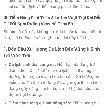
diện tranh chấp hay quy hoạch treo, đảm bảo giá trị
tài sản ổn định và tiềm năng phát triển lâu dài.
III. Tiềm Năng Phát Triển & Lợi Ích Vượt Trội Khi Đầu
Tư Đất Nghỉ Dưỡng View Hồ Thác Bà
Sở hữu lô đất này không chỉ đơn thuần là mua một tài
sản, mà là đầu tư vào một tương lai đầy hứa hẹn.
1. Đón Đầu Xu Hướng Du Lịch Bền Vững & Sinh
Lời Vượt Trội:
Du lịch sinh thái bùng nổ:
Hồ Thác Bà đang trở
thành điểm đến “hot” cho du lịch sinh thái, nghỉ
dưỡng, trải nghiệm văn hóa bản địa. Xu hướng tìm
kiếm các địa điểm ít đông đúc, gần gũi thiên nhiên
đang ngày càng mạnh mẽ, tạo cơ hội lớn cho các
dự án nghỉ dưỡng.
Tiềm năng tăng giá bất động sản:
Khi hạ tầng du