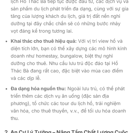
lịch Hồ Thác Bà tiếp tục được đầu tư, các dịch vụ và
sản phẩm du lịch phát triển đa dạng, cùng với sự gia
tăng của lượng khách du lịch, giá trị đất nền nghỉ
dưỡng tại đây chắc chắn sẽ có những bước nhảy
vọt đáng kể trong tương lai.
Khai thác cho thuê hiệu quả:
Với vị trí view hồ và
diện tích lớn, bạn có thể xây dựng các mô hình kinh
doanh như homestay, bungalow, biệt thự nghỉ
dưỡng cho thuê. Nhu cầu lưu trú độc đáo tại Hồ
Thác Bà đang rất cao, đặc biệt vào mùa cao điểm
và các dịp lễ.
Đa dạng hóa nguồn thu:
Ngoài lưu trú, có thể phát
triển thêm các dịch vụ ăn uống (đặc sản địa
phương), tổ chức các tour du lịch hồ, trải nghiệm
văn hóa, cho thuê thuyền, v.v., để tối ưu hóa doanh
thu.
2. An Cư Lý Tưởng – Nâng Tầm Chất Lượng Cuộc