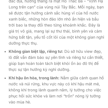
đắc địa, hướng thẳng ra mặt Hồ Thác Bà – “Vịnh Hạ
Long trên cạn” của vùng núi Tây Bắc. Mỗi ngày, bạn
sẽ được tận hưởng cảnh sắc hùng vĩ của hồ nước
xanh biếc, những hòn đảo lớn nhỏ ẩn hiện và bầu
trời bao la thay đổi theo từng khoảnh khắc. Đây là
giá trị vô giá, mang lại sự thư thái, bình yên và cảm
hứng bất tận, yếu tố cốt lõi của một không gian nghỉ
dưỡng thực thụ.
Không gian biệt lập, riêng tư:
Dù sở hữu view đẹp,
lô đất vẫn đảm bảo sự yên tĩnh và riêng tư cần thiết,
giúp bạn hoàn toàn tách biệt khỏi ồn ào đô thị để
thực sự tận hưởng kỳ nghỉ dưỡng.
Khí hậu ôn hòa, trong lành:
Nằm giữa cảnh quan hồ
nước và núi rừng, khu vực này có khí hậu mát mẻ,
không khí trong lành quanh năm, lý tưởng cho việc
phục hồi sức khỏe và làm nơi “trốn” nóng lý tưởng
vào mùa hè.