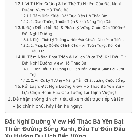
I. Vị Trí Kim Cương & Lợi Thế Tự Nhiên Của Đất Nghỉ
Dưỡng View Hồ Thác Bà
1. Tầm Nhìn “Triệu Đô” Trực Diện Hồ Thác Bà:
2. Giao Thông Thuận Tiện & Khả Năng Tiếp Cận:
II. Đặc Điểm Nổi Bật & Pháp Lý Vững Chắc Của 1000m²
Đất Nghỉ Dưỡng
1. Diện Tích Lý Tưởng & Nền Đất Chuẩn Cho Phát Triển:
2. Pháp Lý Sổ Đỏ Chính Chủ – An Toàn Tuyệt Đối Khi
Đầu Tư:
III. Tiềm Năng Phát Triển & Lợi Ích Vượt Trội Khi Đầu Tư
Đất Nghỉ Dưỡng View Hồ Thác Bà
1. Đón Đầu Xu Hướng Du Lịch Bền Vững & Sinh Lời Vượt
Trội:
2. An Cư Lý Tưởng – Nâng Tầm Chất Lượng Cuộc Sống:
Kết Luận: Đất Nghỉ Dưỡng View Hồ Thác Bà Yên Bái –
Lựa Chọn Hoàn Hảo Cho Tương Lai Thịnh Vượng!
Để nhận thông tin chi tiết, đi xem đất trực tiếp và làm
việc chính chủ, hãy liên hệ ngay:
Đất Nghỉ Dưỡng View Hồ Thác Bà Yên Bái:
Thiên Đường Sống Xanh, Đầu Tư Đón Đầu
Xu Hướng Du Lịch Bền Vững