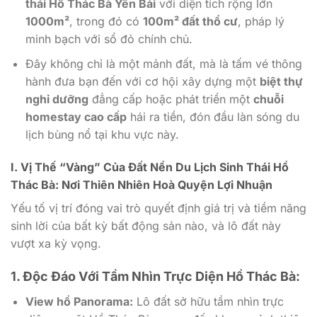
thái Hồ Thác Bà Yên Bái
với diện tích rộng lớn
1000m²
, trong đó có
100m² đất thổ cư
, pháp lý
minh bạch với sổ đỏ chính chủ.
Đây không chỉ là một mảnh đất, mà là tấm vé thông
hành đưa bạn đến với cơ hội xây dựng một
biệt thự
nghỉ dưỡng
đẳng cấp hoặc phát triển một
chuỗi
homestay cao cấp
hái ra tiền, đón đầu làn sóng du
lịch bùng nổ tại khu vực này.
I. Vị Thế “Vàng” Của Đất Nền Du Lịch Sinh Thái Hồ
Thác Bà: Nơi Thiên Nhiên Hoà Quyện Lợi Nhuận
Yếu tố vị trí đóng vai trò quyết định giá trị và tiềm năng
sinh lời của bất kỳ bất động sản nào, và lô đất này
vượt xa kỳ vọng.
1. Độc Đáo Với Tầm Nhìn Trực Diện Hồ Thác Bà:
View hồ Panorama:
Lô đất sở hữu tầm nhìn trực