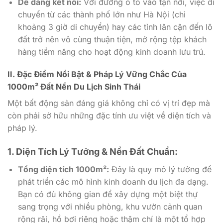
Dễ dàng kết nối:
Với đường ô tô vào tận nơi, việc di
chuyển từ các thành phố lớn như Hà Nội (chỉ
khoảng 3 giờ di chuyển) hay các tỉnh lân cận đến lô
đất trở nên vô cùng thuận tiện, mở rộng tệp khách
hàng tiềm năng cho hoạt động kinh doanh lưu trú.
II. Đặc Điểm Nổi Bật & Pháp Lý Vững Chắc Của
1000m² Đất Nền Du Lịch Sinh Thái
Một bất động sản đáng giá không chỉ có vị trí đẹp mà
còn phải sở hữu những đặc tính ưu việt về diện tích và
pháp lý.
1. Diện Tích Lý Tưởng & Nền Đất Chuẩn:
Tổng diện tích 1000m²:
Đây là quy mô lý tưởng để
phát triển các mô hình kinh doanh du lịch đa dạng.
Bạn có đủ không gian để xây dựng một biệt thự
sang trọng với nhiều phòng, khu vườn cảnh quan
rộng rãi, hồ bơi riêng hoặc thậm chí là một tổ hợp