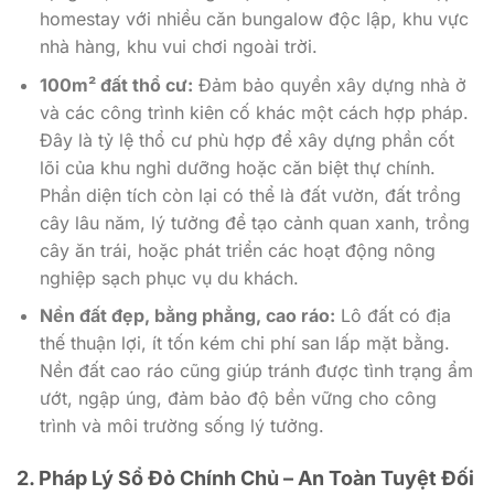
homestay với nhiều căn bungalow độc lập, khu vực
nhà hàng, khu vui chơi ngoài trời.
100m² đất thổ cư:
Đảm bảo quyền xây dựng nhà ở
và các công trình kiên cố khác một cách hợp pháp.
Đây là tỷ lệ thổ cư phù hợp để xây dựng phần cốt
lõi của khu nghỉ dưỡng hoặc căn biệt thự chính.
Phần diện tích còn lại có thể là đất vườn, đất trồng
cây lâu năm, lý tưởng để tạo cảnh quan xanh, trồng
cây ăn trái, hoặc phát triển các hoạt động nông
nghiệp sạch phục vụ du khách.
Nền đất đẹp, bằng phẳng, cao ráo:
Lô đất có địa
thế thuận lợi, ít tốn kém chi phí san lấp mặt bằng.
Nền đất cao ráo cũng giúp tránh được tình trạng ẩm
ướt, ngập úng, đảm bảo độ bền vững cho công
trình và môi trường sống lý tưởng.
2. Pháp Lý Sổ Đỏ Chính Chủ – An Toàn Tuyệt Đối