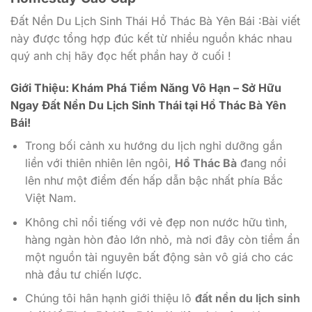
Đất Nền Du Lịch Sinh Thái Hồ Thác Bà Yên Bái :Bài viết
này được tổng hợp đúc kết từ nhiều nguồn khác nhau
quý anh chị hãy đọc hết phần hay ở cuối !
Giới Thiệu: Khám Phá Tiềm Năng Vô Hạn – Sở Hữu
Ngay Đất Nền Du Lịch Sinh Thái tại Hồ Thác Bà Yên
Bái!
Trong bối cảnh xu hướng du lịch nghỉ dưỡng gắn
liền với thiên nhiên lên ngôi,
Hồ Thác Bà
đang nổi
lên như một điểm đến hấp dẫn bậc nhất phía Bắc
Việt Nam.
Không chỉ nổi tiếng với vẻ đẹp non nước hữu tình,
hàng ngàn hòn đảo lớn nhỏ, mà nơi đây còn tiềm ẩn
một nguồn tài nguyên bất động sản vô giá cho các
nhà đầu tư chiến lược.
Chúng tôi hân hạnh giới thiệu lô
đất nền du lịch sinh