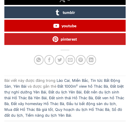
tumblr
youtube
pinterest
Bài viết này được đăng trong
Lào Cai
,
Miền Bắc
,
Tin tức Bất Động
Sản
,
Yên Bái
và được gắn thẻ
Đất 1000m² view hồ Thác Bà
,
Đất biệt
thự nghỉ dưỡng Yên Bái
,
Đất du lịch Yên Bái
,
Đất nền du lịch sinh
thái Hồ Thác Bà Yên Bái
,
Đất sinh thái Hồ Thác Bà
,
Đất ven hồ Thác
Bà
,
Đất xây homestay Hồ Thác Bà
,
Đầu tư bất động sản du lịch
,
Mua đất Hồ Thác Bà giá tốt
,
Quy hoạch du lịch Hồ Thác Bà
,
Sổ đỏ
đất du lịch
,
Tiềm năng du lịch Yên Bái
.