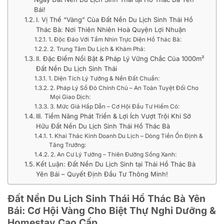
Bái!
I. Vị Thế “Vàng” Của Đất Nền Du Lịch Sinh Thái Hồ
Thác Bà: Nơi Thiên Nhiên Hoà Quyện Lợi Nhuận
1. Độc Đáo Với Tầm Nhìn Trực Diện Hồ Thác Bà:
2. Trung Tâm Du Lịch & Khám Phá:
II. Đặc Điểm Nổi Bật & Pháp Lý Vững Chắc Của 1000m²
Đất Nền Du Lịch Sinh Thái
1. Diện Tích Lý Tưởng & Nền Đất Chuẩn:
2. Pháp Lý Sổ Đỏ Chính Chủ – An Toàn Tuyệt Đối Cho
Mọi Giao Dịch:
3. Mức Giá Hấp Dẫn – Cơ Hội Đầu Tư Hiếm Có:
III. Tiềm Năng Phát Triển & Lợi Ích Vượt Trội Khi Sở
Hữu Đất Nền Du Lịch Sinh Thái Hồ Thác Bà
1. Khai Thác Kinh Doanh Du Lịch – Dòng Tiền Ổn Định &
Tăng Trưởng:
2. An Cư Lý Tưởng – Thiên Đường Sống Xanh:
Kết Luận: Đất Nền Du Lịch Sinh tại Thái Hồ Thác Bà
Yên Bái – Quyết Định Đầu Tư Thông Minh!
Đất Nền Du Lịch Sinh Thái Hồ Thác Bà Yên
Bái: Cơ Hội Vàng Cho Biệt Thự Nghỉ Dưỡng &
Homestay Cao Cấp