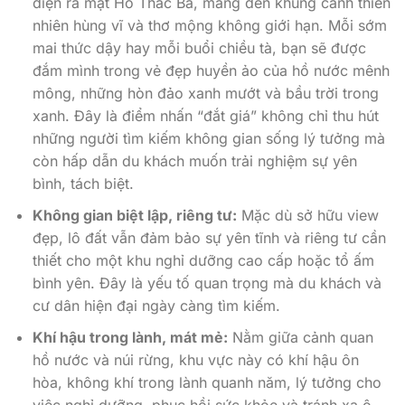
diện ra mặt Hồ Thác Bà, mang đến khung cảnh thiên
nhiên hùng vĩ và thơ mộng không giới hạn. Mỗi sớm
mai thức dậy hay mỗi buổi chiều tà, bạn sẽ được
đắm mình trong vẻ đẹp huyền ảo của hồ nước mênh
mông, những hòn đảo xanh mướt và bầu trời trong
xanh. Đây là điểm nhấn “đắt giá” không chỉ thu hút
những người tìm kiếm không gian sống lý tưởng mà
còn hấp dẫn du khách muốn trải nghiệm sự yên
bình, tách biệt.
Không gian biệt lập, riêng tư:
Mặc dù sở hữu view
đẹp, lô đất vẫn đảm bảo sự yên tĩnh và riêng tư cần
thiết cho một khu nghỉ dưỡng cao cấp hoặc tổ ấm
bình yên. Đây là yếu tố quan trọng mà du khách và
cư dân hiện đại ngày càng tìm kiếm.
Khí hậu trong lành, mát mẻ:
Nằm giữa cảnh quan
hồ nước và núi rừng, khu vực này có khí hậu ôn
hòa, không khí trong lành quanh năm, lý tưởng cho
việc nghỉ dưỡng, phục hồi sức khỏe và tránh xa ô