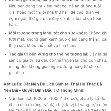
Nếu bạn đang tìm kiếm một nơi để an dưỡng tuổi
già, hoặc một “ngôi nhà thứ hai” để cuối tuần về
nghỉ ngơi, thư giãn, thì đây chính là lựa chọn hoàn
hảo.
Môi trường trong lành, tốt cho sức khỏe:
Không khí
tươi mát, không gian xanh giúp giảm căng thẳng, cải
thiện sức khỏe thể chất và tinh thần.
Tạo giá trị bền vững cho thế hệ tương lai:
Đây là tài
sản có giá trị lâu dài, có thể truyền lại cho con cháu,
mang đến không gian nghỉ dưỡng riêng tư cho cả
gia đình.
Kết Luận: Đất Nền Du Lịch Sinh tại Thái Hồ Thác Bà
Yên Bái – Quyết Định Đầu Tư Thông Minh!
Với diện tích 1000m² (100m² thổ cư), pháp lý sổ đỏ
chính chủ rõ ràng, và đặc biệt là vị trí vàng trực diện
Hồ Thác Bà, lô
đất nền du lịch sinh thái Hồ Thác Bà