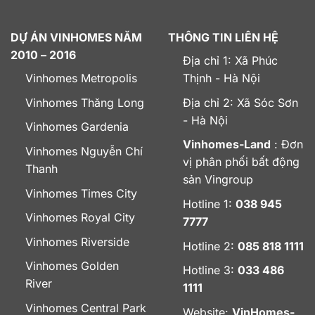
DỰ ÁN VINHOMES NĂM
THÔNG TIN LIÊN HỆ
2010 – 2016
Địa chỉ 1: Xã Phúc
Vinhomes Metropolis
Thịnh - Hà Nội
Vinhomes Thăng Long
Địa chỉ 2: Xã Sóc Sơn
- Hà Nội
Vinhomes Gardenia
Vinhomes-Land
: Đơn
Vinhomes Nguyễn Chí
vị phân phối bất động
Thanh
sản Vingroup
Vinhomes Times City
Hotline 1:
038 945
Vinhomes Royal City
7777
Vinhomes Riverside
Hotline 2:
085 818 1111
Vinhomes Golden
Hotline 3:
033 486
River
1111
Vinhomes Central Park
Website:
VinHomes-