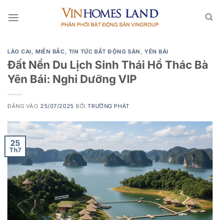
Bỏ
qua
nội
dung
LÀO CAI
,
MIỀN BẮC
,
TIN TỨC BẤT ĐỘNG SẢN
,
YÊN BÁI
Đất Nền Du Lịch Sinh Thái Hồ Thác Bà
Yên Bái: Nghỉ Dưỡng VIP
ĐĂNG VÀO
25/07/2025
BỞI
TRƯỜNG PHÁT
25
Th7