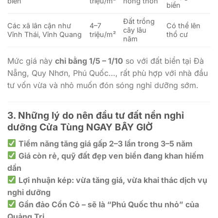
biển
triệu/m²
nông thôn
biển
Đất trồng
Các xã lân cận như
4–7
Có thể lên
cây lâu
Vĩnh Thái, Vĩnh Quang
triệu/m²
thổ cư
năm
Mức giá này
chỉ bằng 1/5 – 1/10
so với đất biển tại Đà
Nẵng, Quy Nhơn, Phú Quốc…, rất phù hợp với nhà đầu
tư vốn vừa và nhỏ muốn đón sóng nghỉ dưỡng sớm.
3. Những lý do nên đầu tư đất nền nghỉ
dưỡng Cửa Tùng NGAY BÂY GIỜ
Tiềm năng tăng giá gấp 2–3 lần trong 3–5 năm
Giá còn rẻ, quỹ đất đẹp ven biển đang khan hiếm
dần
Lợi nhuận kép: vừa tăng giá, vừa khai thác dịch vụ
nghỉ dưỡng
Gần đảo Cồn Cỏ – sẽ là “Phú Quốc thu nhỏ” của
Quảng Trị