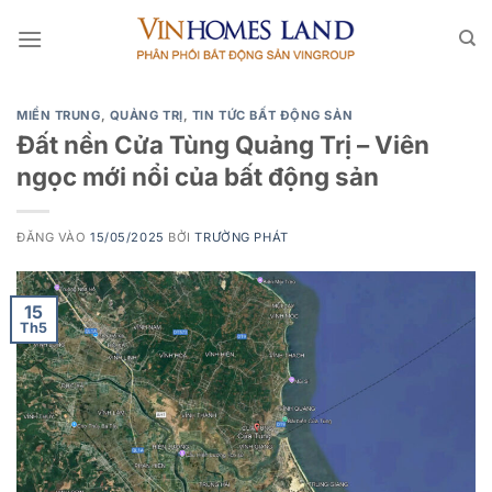
Bỏ
qua
nội
dung
MIỀN TRUNG
,
QUẢNG TRỊ
,
TIN TỨC BẤT ĐỘNG SẢN
Đất nền Cửa Tùng Quảng Trị – Viên
ngọc mới nổi của bất động sản
ĐĂNG VÀO
15/05/2025
BỞI
TRƯỜNG PHÁT
15
Th5