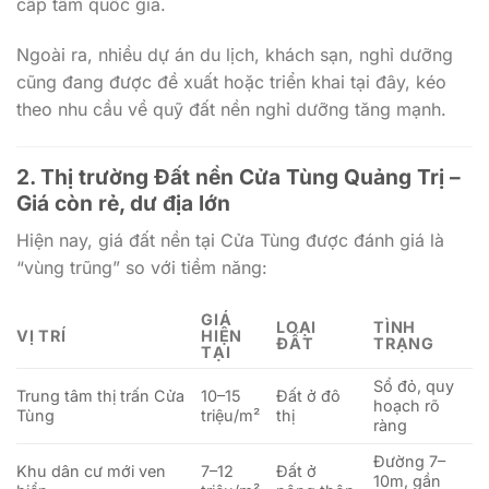
cấp tầm quốc gia.
Ngoài ra, nhiều dự án du lịch, khách sạn, nghỉ dưỡng
cũng đang được đề xuất hoặc triển khai tại đây, kéo
theo nhu cầu về quỹ đất nền nghỉ dưỡng tăng mạnh.
2. Thị trường Đất nền Cửa Tùng Quảng Trị –
Giá còn rẻ, dư địa lớn
Hiện nay, giá đất nền tại Cửa Tùng được đánh giá là
“vùng trũng” so với tiềm năng:
GIÁ
LOẠI
TÌNH
VỊ TRÍ
HIỆN
ĐẤT
TRẠNG
TẠI
Sổ đỏ, quy
Trung tâm thị trấn Cửa
10–15
Đất ở đô
hoạch rõ
Tùng
triệu/m²
thị
ràng
Đường 7–
Khu dân cư mới ven
7–12
Đất ở
10m, gần