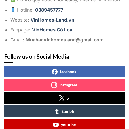
Hotline:
0389457777
Website:
VinHomes-Land.vn
Fanpage:
VinHomes Cổ Loa
Gmail:
Muabanvinhomesland@gmail.com
Follow us on Social Media
facebook
instagram
x
tumblr
youtube