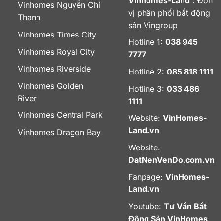
Vinhomes-Land
: Đơn
Vinhomes Nguyễn Chí
vị phân phối bất động
Thanh
sản Vingroup
Vinhomes Times City
Hotline 1:
038 945
Vinhomes Royal City
7777
Vinhomes Riverside
Hotline 2:
085 818 1111
Vinhomes Golden
Hotline 3:
033 486
River
1111
Vinhomes Central Park
Website:
VinHomes-
Land.vn
Vinhomes Dragon Bay
Website:
DatNenVenDo.com.vn
Fanpage:
VinHomes-
Land.vn
Youtube:
Tư Vấn Bất
Động Sản VinHomes