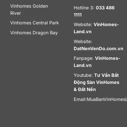
Vinhomes Golden
Hotline 3:
033 486
River
1111
Vinhomes Central Park
Website:
VinHomes-
Land.vn
Vinhomes Dragon Bay
Website:
DatNenVenDo.com.vn
Fanpage:
VinHomes-
Land.vn
Youtube:
Tư Vấn Bất
Động Sản VinHomes
& Đất Nền
Email:
MuaBanVinHomes