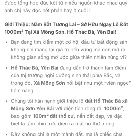
được tổng hợp đúc kết từ nhiều nguồn khác nhau quý
anh chị hãy đọc hết phần hay ở cuối !
Giới Thiệu: Nắm Bắt Tương Lai – Sở Hữu Ngay Lô Đất
1000m² Tại Xã Mông Sơn, Hồ Thác Bà, Yên Bái!
Bạn đang tìm kiếm một cơ hội đầu tư bất động sản
không chỉ mang lại giá trị bền vững mà còn mở ra
không gian sống mơ ước giữa thiên nhiên hùng vĩ?
Hồ Thác Bà, Yên Bái
đang dần trở thành tâm điểm
của thị trường nghỉ dưỡng sinh thái phía Bắc, và
trong đó,
Xã Mông Sơn
nổi bật như một “viên ngọc”
tiềm năng.
Chúng tôi hân hạnh giới thiệu lô
đất Hồ Thác Bà xã
Mông Sơn Yên Bái
với diện tích rộng rãi
1000m²
,
bao gồm
100m² đất thổ cư
, nền đất đẹp, và đặc
biệt là tầm nhìn trực diện ra mặt hồ thơ mộng.
Đây không chỉ là một mảnh đất, mà là chiếc chìa