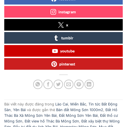
instagram
x
tumblr
youtube
pinterest
Bài viết này được đăng trong
Lào Cai
,
Miền Bắc
,
Tin tức Bất Động
Sản
,
Yên Bái
và được gắn thẻ
Bán đất Mông Sơn 1000m2
,
Đất Hồ
Thác Bà Xã Mông Sơn Yên Bái
,
Đất Mông Sơn Yên Bái
,
Đất thổ cư
Mông Sơn
,
Đất view hồ Thác Bà Mông Sơn
,
Đất xây biệt thự Mông
Sơn
,
Đầu tư đất du lịch Yên Bái
,
Homestay Mông Sơn
,
Mua đất