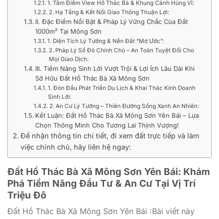
1. Tâm Điểm View Hồ Thác Bà & Khung Cảnh Hùng Vĩ:
2. Hạ Tầng & Kết Nối Giao Thông Thuận Lợi:
II. Đặc Điểm Nổi Bật & Pháp Lý Vững Chắc Của Đất
1000m² Tại Mông Sơn
1. Diện Tích Lý Tưởng & Nền Đất “Mơ Ước”:
2. Pháp Lý Sổ Đỏ Chính Chủ – An Toàn Tuyệt Đối Cho
Mọi Giao Dịch:
III. Tiềm Năng Sinh Lời Vượt Trội & Lợi Ích Lâu Dài Khi
Sở Hữu Đất Hồ Thác Bà Xã Mông Sơn
1. Đón Đầu Phát Triển Du Lịch & Khai Thác Kinh Doanh
Sinh Lời:
2. An Cư Lý Tưởng – Thiên Đường Sống Xanh An Nhiên:
Kết Luận: Đất Hồ Thác Bà Xã Mông Sơn Yên Bái – Lựa
Chọn Thông Minh Cho Tương Lai Thịnh Vượng!
Để nhận thông tin chi tiết, đi xem đất trực tiếp và làm
việc chính chủ, hãy liên hệ ngay:
Đất Hồ Thác Bà Xã Mông Sơn Yên Bái: Khám
Phá Tiềm Năng Đầu Tư & An Cư Tại Vị Trí
Triệu Đô
Đất Hồ Thác Bà Xã Mông Sơn Yên Bái :Bài viết này