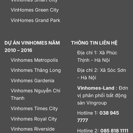
VinHomes Green City
VinHomes Grand Park
DỰ ÁN VINHOMES NĂM
THÔNG TIN LIÊN HỆ
2010 – 2016
Địa chỉ 1: Xã Phúc
Vinhomes Metropolis
Thịnh - Hà Nội
Vinhomes Thăng Long
Địa chỉ 2: Xã Sóc Sơn
- Hà Nội
Vinhomes Gardenia
Vinhomes-Land
: Đơn
Vinhomes Nguyễn Chí
vị phân phối bất động
Thanh
sản Vingroup
Vinhomes Times City
Hotline 1:
038 945
Vinhomes Royal City
7777
Vinhomes Riverside
Hotline 2:
085 818 1111