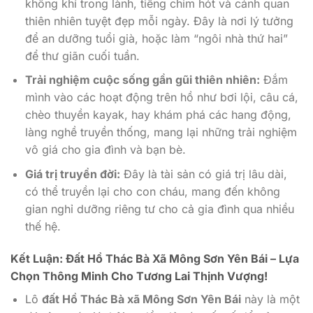
không khí trong lành, tiếng chim hót và cảnh quan
thiên nhiên tuyệt đẹp mỗi ngày. Đây là nơi lý tưởng
để an dưỡng tuổi già, hoặc làm “ngôi nhà thứ hai”
để thư giãn cuối tuần.
Trải nghiệm cuộc sống gần gũi thiên nhiên:
Đắm
mình vào các hoạt động trên hồ như bơi lội, câu cá,
chèo thuyền kayak, hay khám phá các hang động,
làng nghề truyền thống, mang lại những trải nghiệm
vô giá cho gia đình và bạn bè.
Giá trị truyền đời:
Đây là tài sản có giá trị lâu dài,
có thể truyền lại cho con cháu, mang đến không
gian nghỉ dưỡng riêng tư cho cả gia đình qua nhiều
thế hệ.
Kết Luận: Đất Hồ Thác Bà Xã Mông Sơn Yên Bái – Lựa
Chọn Thông Minh Cho Tương Lai Thịnh Vượng!
Lô
đất Hồ Thác Bà xã Mông Sơn Yên Bái
này là một