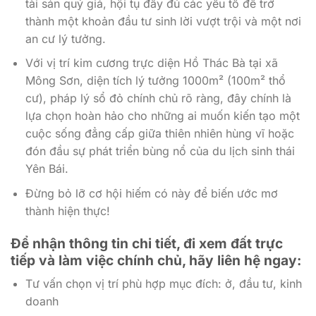
tài sản quý giá, hội tụ đầy đủ các yếu tố để trở
thành một khoản đầu tư sinh lời vượt trội và một nơi
an cư lý tưởng.
Với vị trí kim cương trực diện Hồ Thác Bà tại xã
Mông Sơn, diện tích lý tưởng 1000m² (100m² thổ
cư), pháp lý sổ đỏ chính chủ rõ ràng, đây chính là
lựa chọn hoàn hảo cho những ai muốn kiến tạo một
cuộc sống đẳng cấp giữa thiên nhiên hùng vĩ hoặc
đón đầu sự phát triển bùng nổ của du lịch sinh thái
Yên Bái.
Đừng bỏ lỡ cơ hội hiếm có này để biến ước mơ
thành hiện thực!
Để nhận thông tin chi tiết, đi xem đất trực
tiếp và làm việc chính chủ, hãy liên hệ ngay:
Tư vấn chọn vị trí phù hợp mục đích: ở, đầu tư, kinh
doanh