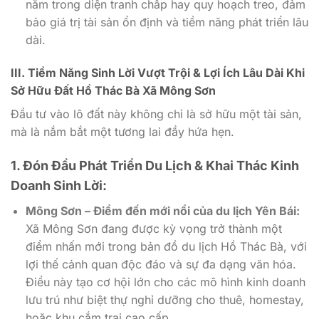
nằm trong diện tranh chấp hay quy hoạch treo, đảm
bảo giá trị tài sản ổn định và tiềm năng phát triển lâu
dài.
III. Tiềm Năng Sinh Lời Vượt Trội & Lợi Ích Lâu Dài Khi
Sở Hữu Đất Hồ Thác Bà Xã Mông Sơn
Đầu tư vào lô đất này không chỉ là sở hữu một tài sản,
mà là nắm bắt một tương lai đầy hứa hẹn.
1. Đón Đầu Phát Triển Du Lịch & Khai Thác Kinh
Doanh Sinh Lời:
Mông Sơn – Điểm đến mới nổi của du lịch Yên Bái:
Xã Mông Sơn đang được kỳ vọng trở thành một
điểm nhấn mới trong bản đồ du lịch Hồ Thác Bà, với
lợi thế cảnh quan độc đáo và sự đa dạng văn hóa.
Điều này tạo cơ hội lớn cho các mô hình kinh doanh
lưu trú như biệt thự nghỉ dưỡng cho thuê, homestay,
hoặc khu cắm trại cao cấp.