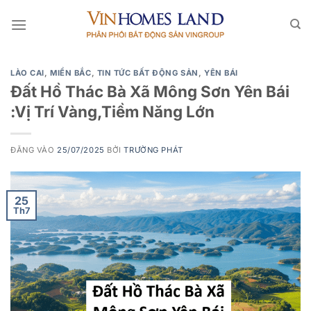
Bỏ
qua
nội
dung
LÀO CAI
,
MIỀN BẮC
,
TIN TỨC BẤT ĐỘNG SẢN
,
YÊN BÁI
Đất Hồ Thác Bà Xã Mông Sơn Yên Bái
:Vị Trí Vàng,Tiềm Năng Lớn
ĐĂNG VÀO
25/07/2025
BỞI
TRƯỜNG PHÁT
25
Th7