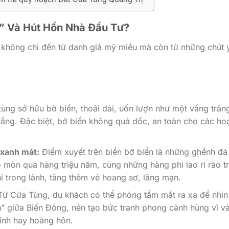
g” Và Hút Hồn Nhà Đầu Tư?
không chỉ đến từ danh giá mỹ miều mà còn từ những chút 
ùng sở hữu bờ biển, thoải dài, uốn lượn như một vầng tră
trắng. Đặc biệt, bờ biển không quá dốc, an toàn cho các ho
 xanh mát:
Điểm xuyết trên biển bờ biển là những ghềnh đá
 mòn qua hàng triệu năm, cùng những hàng phi lao rì rào t
í trong lành, tăng thêm vẻ hoang sơ, lãng mạn.
ừ Cửa Tùng, du khách có thể phóng tầm mắt ra xa để nhìn
” giữa Biển Đông, nên tạo bức tranh phong cảnh hùng vĩ và
inh hay hoàng hôn.