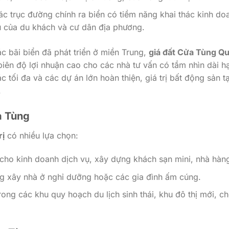
ác trục đường chính ra biển có tiềm năng khai thác kinh do
ầu của du khách và cư dân địa phương.
c bãi biển đã phát triển ở miền Trung,
giá đất Cửa Tùng Q
biên độ lợi nhuận cao cho các nhà tư vấn có tầm nhìn dài h
c tối đa và các dự án lớn hoàn thiện, giá trị bất động sản tạ
.
a Tùng
rị
có nhiều lựa chọn:
ho kinh doanh dịch vụ, xây dựng khách sạn mini, nhà hàn
g xây nhà ở nghỉ dưỡng hoặc các gia đình ấm cúng.
ong các khu quy hoạch du lịch sinh thái, khu đô thị mới, c