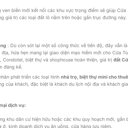
ven biển mới kết nối các khu vực trọng điểm sẽ giúp Cửa
g giá trị các loại đất lô nằm trên hoặc gần trục đường này.
ùng
: Dù còn sót lại một số công thức về tiến độ, đây vẫn l
ắc địa, hứa hẹn mang lại giao diện mạo hiểm mới cho Cửa Tù
, Condotel, biệt thự và shophouse hoàn thiện, giá trị
đất C
m đáng kể.
hân phát triển các loại hình
nhà trọ, biệt thự mini cho thu
g của khách, đặc biệt là khách du lịch nội địa và khách gia
mại dịch vụ:
ng khu dân cư hiện hữu hoặc các khu quy hoạch mới, gần 
 ở, kinh doanh dịch vụ ăn uống, cửa hàng lưu niệm.