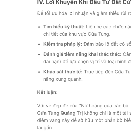
IV. Lời Khuyên Khi Đầu Tư Đất C
Để tối ưu hóa lợi nhuận và giảm thiểu rủi 
Tìm hiểu kỹ thuật:
Liên hệ các chức nă
chi tiết của khu vực Cửa Tùng.
Kiểm tra pháp lý: Đảm
bảo lô đất có sổ
Đánh giá tiềm năng khai thác thác:
Cân 
dài hạn) để lựa chọn vị trí và loại hình 
Khảo sát thực tế:
Trực tiếp đến Cửa Tùn
năng xung quanh.
Kết luận:
Với vẻ đẹp đẽ của “Nữ hoàng của các bãi 
Cửa Tùng Quảng Trị
không chỉ là một tài s
điểm vàng này để sở hữu một phần bờ biển
lai gần.