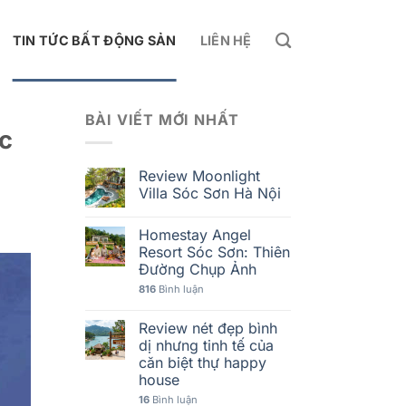
TIN TỨC BẤT ĐỘNG SẢN
LIÊN HỆ
BÀI VIẾT MỚI NHẤT
ác
Review Moonlight
Villa Sóc Sơn Hà Nội
Homestay Angel
Resort Sóc Sơn: Thiên
Đường Chụp Ảnh
816
Bình luận
Review nét đẹp bình
dị nhưng tinh tế của
căn biệt thự happy
house
16
Bình luận