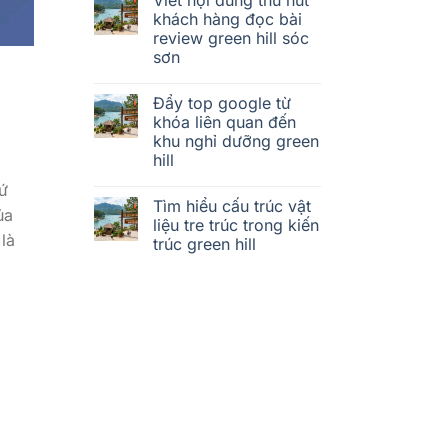
khách hàng đọc bài
review green hill sóc
sơn
Đẩy top google từ
khóa liên quan đến
khu nghỉ dưỡng green
hill
ứ
Tìm hiểu cấu trúc vật
ủa
liệu tre trúc trong kiến
là
trúc green hill