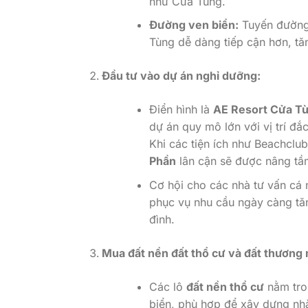
như Cửa Tùng.
Đường ven biển:
Tuyến đường 
Tùng dễ dàng tiếp cận hơn, tăn
Đầu tư vào dự án nghỉ dưỡng:
Điển hình là
AE Resort Cửa T
dự án quy mô lớn với vị trí đ
Khi các tiện ích như Beachclub
Phần
lân cận sẽ được nâng tầ
Cơ hội cho các nhà tư vấn cá n
phục vụ nhu cầu ngày càng tăn
đình.
Mua đất nền đất thổ cư và đất thương 
Các lô
đất nền thổ cư
nằm tro
biển, phù hợp để xây dựng nhà