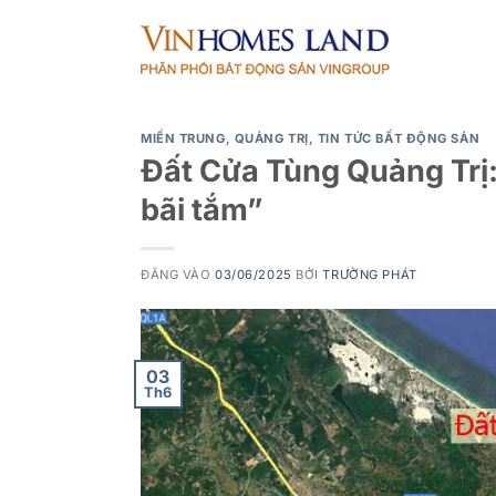
Bỏ
qua
nội
dung
MIỀN TRUNG
,
QUẢNG TRỊ
,
TIN TỨC BẤT ĐỘNG SẢN
Đất Cửa Tùng Quảng Trị:
bãi tắm”
ĐĂNG VÀO
03/06/2025
BỞI
TRƯỜNG PHÁT
03
Th6