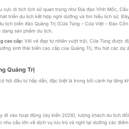
vực di tích lịch sử quan trọng như Địa đạo Vĩnh Mốc, Cầu
hát triển du lịch kết hợp nghỉ dưỡng và tìm hiểu lịch sử. Đâ
du lịch biển đảo Quảng Trị (Cửa Tùng – Cửa Việt – Đảo Cồn
a dạng sản phẩm du lịch.
ng cao cấp:
Với vẻ đẹp tự nhiên vượt trội, Cửa Tùng được đ
ưỡng sinh thái biển cao cấp của Quảng Trị, thu hút các dự 
ng Quảng Trị
 hội đầu tư hấp dẫn, đặc biệt là trong bối cảnh hạ tầng k
 đi vào hoạt động (dự kiến ​​2026), lượng khách du lịch đổi
o nhu cầu lớn về dịch vụ lưu trú và nghỉ tại dưỡng các điể