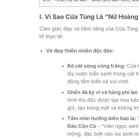
I. Vì Sao Cửa Tùng Là “Nữ Hoàn
Cảm giác đẹp và tiềm năng của Cửa Tùng 
tố thực tế:
Vẻ đẹp thiên nhiên độc đáo:
Bờ cát sóng vũng trăng:
Cửa t
lấy nước biển xanh trong cát 
động tắm biển và vui chơi.
Ghền đá kỳ vĩ và hàng phi lao
hình thù độc được tạo hóa bào
gió, tạo bóng mát và không kh
Tầm nhìn hướng biển bao la:
T
Đảo Cồn Cỏ
– “viên ngọc xanh
mộng, đặc biệt vào lúc bình m