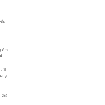
yếu
ng ôm
ạt
 với
rong
 thơ