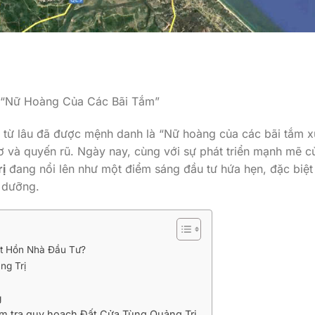
i “Nữ Hoàng Của Các Bãi Tắm”
từ lâu đã được mệnh danh là “Nữ hoàng của các bãi tắm x
 và quyến rũ. Ngày nay, cùng với sự phát triển mạnh mẽ c
ị
đang nổi lên như một điểm sáng đầu tư hứa hẹn, đặc biệt 
 dưỡng.
út Hồn Nhà Đầu Tư?
ng Trị
g
iểm tra quy hoạch Đất Cửa Tùng Quảng Trị