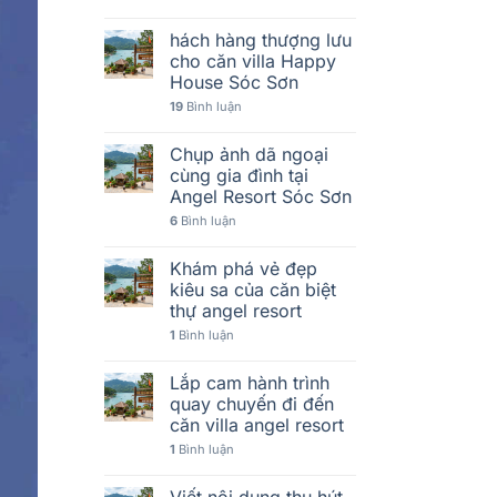
hách hàng thượng lưu
cho căn villa Happy
House Sóc Sơn
19
Bình luận
Chụp ảnh dã ngoại
cùng gia đình tại
Angel Resort Sóc Sơn
6
Bình luận
Khám phá vẻ đẹp
kiêu sa của căn biệt
thự angel resort
1
Bình luận
Lắp cam hành trình
quay chuyến đi đến
căn villa angel resort
1
Bình luận
Viết nội dung thu hút