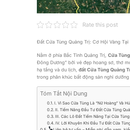
Rate this post
Đất Cửa Tùng Quảng Trị: Cơ Hội Vàng Tạ
Nằm ở phía Bắc Tỉnh Quảng Trị,
Cửa Tùng
Đông Dương” bởi vẻ đẹp hoang sơ, thơ mơ
hạ tầng và du lịch,
đất Cửa Tùng Quảng Tr
trong phân khúc bất động sản nghỉ dưỡng
Tóm Tắt Nội Dung
I. Vì Sao Cửa Tùng Là “Nữ Hoàng” Và H
II. Tiềm Năng Đầu Tư Đất Cửa Tùng Quả
III. Các Lô Đất Tiềm Năng Tại Cửa Tùng
IV. Lời Khuyên Khi Đầu Tư Đất Cửa Tùn
Liên hệ tư vấn – Miễn phí dẫn xem, k