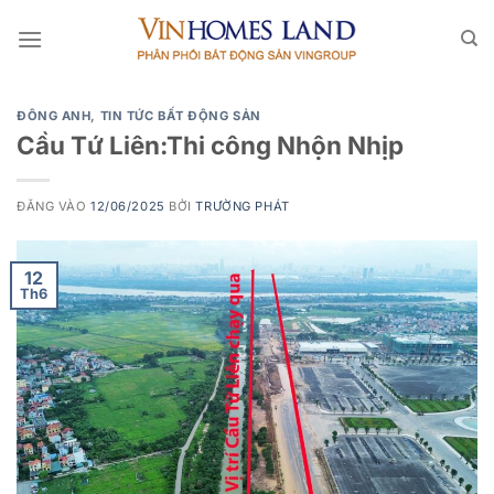
Bỏ
qua
nội
dung
ĐÔNG ANH
,
TIN TỨC BẤT ĐỘNG SẢN
Cầu Tứ Liên:Thi công Nhộn Nhịp
ĐĂNG VÀO
12/06/2025
BỞI
TRƯỜNG PHÁT
12
Th6