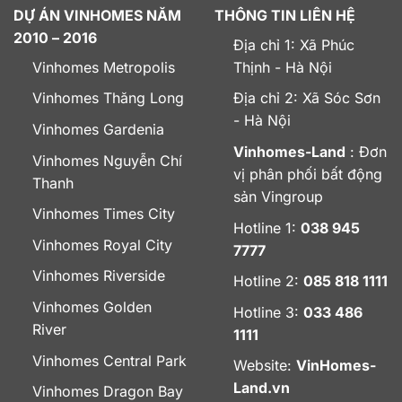
DỰ ÁN VINHOMES NĂM
THÔNG TIN LIÊN HỆ
2010 – 2016
Địa chỉ 1: Xã Phúc
Vinhomes Metropolis
Thịnh - Hà Nội
Vinhomes Thăng Long
Địa chỉ 2: Xã Sóc Sơn
- Hà Nội
Vinhomes Gardenia
Vinhomes-Land
: Đơn
Vinhomes Nguyễn Chí
vị phân phối bất động
Thanh
sản Vingroup
Vinhomes Times City
Hotline 1:
038 945
Vinhomes Royal City
7777
Vinhomes Riverside
Hotline 2:
085 818 1111
Vinhomes Golden
Hotline 3:
033 486
River
1111
Vinhomes Central Park
Website:
VinHomes-
Land.vn
Vinhomes Dragon Bay