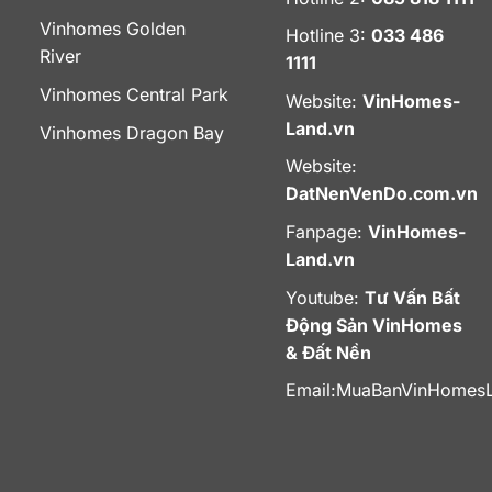
Vinhomes Golden
Hotline 3:
033 486
River
1111
Vinhomes Central Park
Website:
VinHomes-
Land.vn
Vinhomes Dragon Bay
Website:
DatNenVenDo.com.vn
Fanpage:
VinHomes-
Land.vn
Youtube:
Tư Vấn Bất
Động Sản VinHomes
& Đất Nền
Email:
MuaBanVinHomes