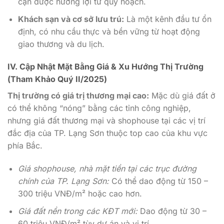
cận được hưởng lợi từ quy hoạch.
Khách sạn và cơ sở lưu trú:
Là một kênh đầu tư ổn
định, có nhu cầu thực và bền vững từ hoạt động
giao thương và du lịch.
IV. Cập Nhật Mặt Bằng Giá & Xu Hướng Thị Trường
(Tham Khảo Quý II/2025)
Thị trường có giá trị thương mại cao:
Mặc dù giá đất ở
có thể không “nóng” bằng các tỉnh công nghiệp,
nhưng giá đất thương mại và shophouse tại các vị trí
đắc địa của TP. Lạng Sơn thuộc top cao của khu vực
phía Bắc.
Giá shophouse, nhà mặt tiền tại các trục đường
chính của TP. Lạng Sơn:
Có thể dao động từ 150 –
300 triệu VNĐ/m² hoặc cao hơn.
Giá đất nền trong các KĐT mới:
Dao động từ 30 –
60 triệu VNĐ/m² tùy dự án và vị trí.