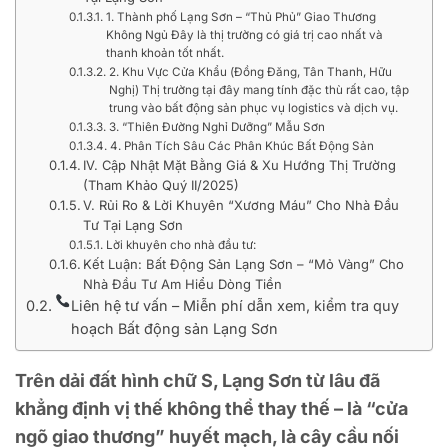
1. Thành phố Lạng Sơn – “Thủ Phủ” Giao Thương
Không Ngủ Đây là thị trường có giá trị cao nhất và
thanh khoản tốt nhất.
2. Khu Vực Cửa Khẩu (Đồng Đăng, Tân Thanh, Hữu
Nghị) Thị trường tại đây mang tính đặc thù rất cao, tập
trung vào bất động sản phục vụ logistics và dịch vụ.
3. “Thiên Đường Nghỉ Dưỡng” Mẫu Sơn
4. Phân Tích Sâu Các Phân Khúc Bất Động Sản
IV. Cập Nhật Mặt Bằng Giá & Xu Hướng Thị Trường
(Tham Khảo Quý II/2025)
V. Rủi Ro & Lời Khuyên “Xương Máu” Cho Nhà Đầu
Tư Tại Lạng Sơn
Lời khuyên cho nhà đầu tư:
Kết Luận: Bất Động Sản Lạng Sơn – “Mỏ Vàng” Cho
Nhà Đầu Tư Am Hiểu Dòng Tiền
Liên hệ tư vấn – Miễn phí dẫn xem, kiểm tra quy
hoạch Bất động sản Lạng Sơn
Trên dải đất hình chữ S, Lạng Sơn từ lâu đã
khẳng định vị thế không thể thay thế – là “cửa
ngõ giao thương” huyết mạch, là cây cầu nối