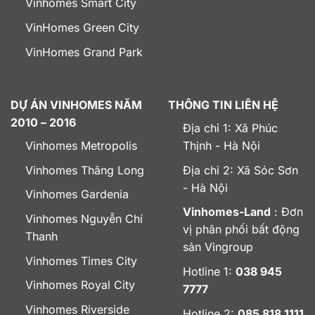
Vinhomes Smart City
VinHomes Green City
VinHomes Grand Park
DỰ ÁN VINHOMES NĂM
THÔNG TIN LIÊN HỆ
2010 – 2016
Địa chỉ 1: Xã Phúc
Vinhomes Metropolis
Thịnh - Hà Nội
Vinhomes Thăng Long
Địa chỉ 2: Xã Sóc Sơn
- Hà Nội
Vinhomes Gardenia
Vinhomes-Land
: Đơn
Vinhomes Nguyễn Chí
vị phân phối bất động
Thanh
sản Vingroup
Vinhomes Times City
Hotline 1:
038 945
Vinhomes Royal City
7777
Vinhomes Riverside
Hotline 2:
085 818 1111