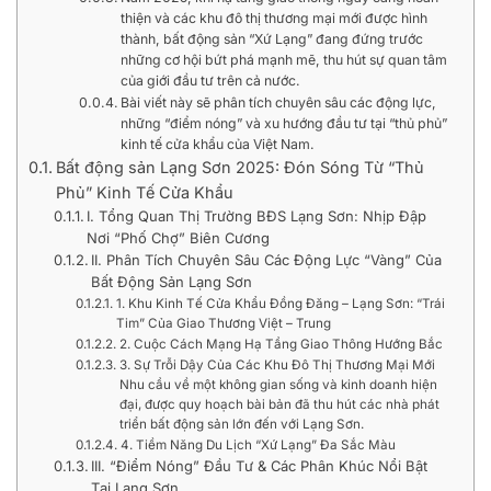
thiện và các khu đô thị thương mại mới được hình
thành, bất động sản “Xứ Lạng” đang đứng trước
những cơ hội bứt phá mạnh mẽ, thu hút sự quan tâm
của giới đầu tư trên cả nước.
Bài viết này sẽ phân tích chuyên sâu các động lực,
những “điểm nóng” và xu hướng đầu tư tại “thủ phủ”
kinh tế cửa khẩu của Việt Nam.
Bất động sản Lạng Sơn 2025: Đón Sóng Từ “Thủ
Phủ” Kinh Tế Cửa Khẩu
I. Tổng Quan Thị Trường BĐS Lạng Sơn: Nhịp Đập
Nơi “Phố Chợ” Biên Cương
II. Phân Tích Chuyên Sâu Các Động Lực “Vàng” Của
Bất Động Sản Lạng Sơn
1. Khu Kinh Tế Cửa Khẩu Đồng Đăng – Lạng Sơn: “Trái
Tim” Của Giao Thương Việt – Trung
2. Cuộc Cách Mạng Hạ Tầng Giao Thông Hướng Bắc
3. Sự Trỗi Dậy Của Các Khu Đô Thị Thương Mại Mới
Nhu cầu về một không gian sống và kinh doanh hiện
đại, được quy hoạch bài bản đã thu hút các nhà phát
triển bất động sản lớn đến với Lạng Sơn.
4. Tiềm Năng Du Lịch “Xứ Lạng” Đa Sắc Màu
III. “Điểm Nóng” Đầu Tư & Các Phân Khúc Nổi Bật
Tại Lạng Sơn