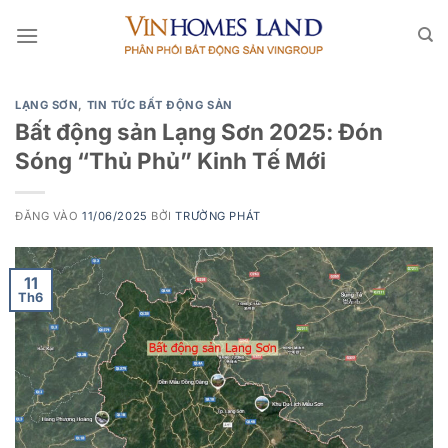
Bỏ
qua
nội
dung
LẠNG SƠN
,
TIN TỨC BẤT ĐỘNG SẢN
Bất động sản Lạng Sơn 2025: Đón
Sóng “Thủ Phủ” Kinh Tế Mới
ĐĂNG VÀO
11/06/2025
BỞI
TRƯỜNG PHÁT
11
Th6