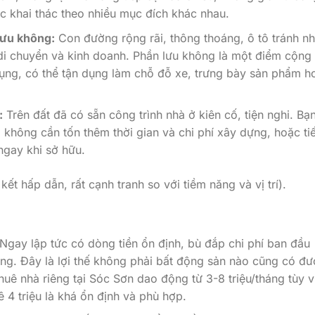
 khai thác theo nhiều mục đích khác nhau.
lưu không:
Con đường rộng rãi, thông thoáng, ô tô tránh n
 di chuyển và kinh doanh. Phần lưu không là một điểm cộng 
ụng, có thể tận dụng làm chỗ đỗ xe, trưng bày sản phẩm h
:
Trên đất đã có sẵn công trình nhà ở kiên cố, tiện nghi. Bạ
 không cần tốn thêm thời gian và chi phí xây dựng, hoặc ti
ngay khi sở hữu.
ết hấp dẫn, rất cạnh tranh so với tiềm năng và vị trí).
Ngay lập tức có dòng tiền ổn định, bù đắp chi phí ban đầu
ng. Đây là lợi thế không phải bất động sản nào cũng có đư
huê nhà riêng tại Sóc Sơn dao động từ 3-8 triệu/tháng tùy vị
ê 4 triệu là khá ổn định và phù hợp.