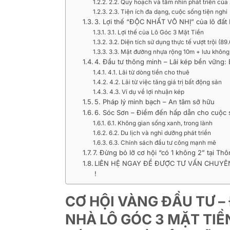
2.2. Quy hoạch và tầm nhìn phát triển củ
2.3. Tiện ích đa dạng, cuộc sống tiện nghi
3. Lợi thế “ĐỘC NHẤT VÔ NHỊ” của lô đất 
3.1. Lợi thế của Lô Góc 3 Mặt Tiền
3.2. Diện tích sử dụng thực tế vượt trội (8
3.3. Mặt đường nhựa rộng 10m + lưu không
4. Đầu tư thông minh – Lãi kép bền vững: 
4.1. Lãi từ dòng tiền cho thuê
4.2. Lãi từ việc tăng giá trị bất động sản
4.3. Ví dụ về lợi nhuận kép
5. Pháp lý minh bạch – An tâm sở hữu
6. Sóc Sơn – Điểm đến hấp dẫn cho cuộc 
6.1. Không gian sống xanh, trong lành
6.2. Du lịch và nghỉ dưỡng phát triển
6.3. Chính sách đầu tư công mạnh mẽ
7. Đừng bỏ lỡ cơ hội “có 1 không 2” tại T
LIÊN HỆ NGAY ĐỂ ĐƯỢC TƯ VẤN CHUYÊN 
!
CƠ HỘI VÀNG ĐẦU TƯ –
NHÀ LÔ GÓC 3 MẶT TI