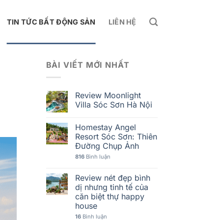
TIN TỨC BẤT ĐỘNG SẢN
LIÊN HỆ
BÀI VIẾT MỚI NHẤT
Review Moonlight
Villa Sóc Sơn Hà Nội
Homestay Angel
Resort Sóc Sơn: Thiên
Đường Chụp Ảnh
816
Bình luận
Review nét đẹp bình
dị nhưng tinh tế của
căn biệt thự happy
house
16
Bình luận