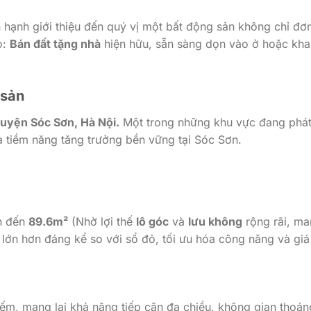
hạnh giới thiệu đến quý vị một bất động sản không chỉ đơ
o:
Bán đất tặng nhà
hiện hữu, sẵn sàng dọn vào ở hoặc kha
 sản
uyện Sóc Sơn, Hà Nội.
Một trong những khu vực đang phá
 và tiềm năng tăng trưởng bền vững tại Sóc Sơn.
n đến
89.6m²
(Nhờ lợi thế
lô góc
và
lưu không
rộng rãi, m
 lớn hơn đáng kể so với sổ đỏ, tối ưu hóa công năng và giá t
hiếm, mang lại khả năng tiếp cận đa chiều, không gian thoán