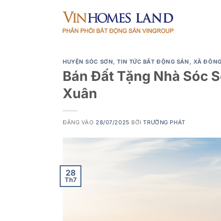
Bỏ
qua
nội
dung
HUYỆN SÓC SƠN
,
TIN TỨC BẤT ĐỘNG SẢN
,
XÃ ĐÔN
Bán Đất Tặng Nhà Sóc S
Xuân
ĐĂNG VÀO
28/07/2025
BỞI
TRƯỜNG PHÁT
28
Th7