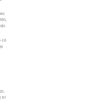
hau
lớn,
oặc
n có
ếp
ợc.
 trí