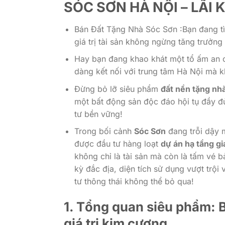
SÓC SƠN HÀ NỘI – LÃI
Bán Đất Tặng Nhà Sóc Sơn :Bạn đang t
giá trị tài sản không ngừng tăng trưởn
Hay bạn đang khao khát một tổ ấm an cư 
dàng kết nối với trung tâm Hà Nội mà k
Đừng bỏ lỡ siêu phẩm
đất nền tặng nh
một bất động sản độc đáo hội tụ đầy đ
tư bền vững!
Trong bối cảnh
Sóc Sơn
đang trỗi dậy 
được đầu tư hàng loạt
dự án hạ tầng g
không chỉ là tài sản mà còn là tấm vé bả
kỳ đắc địa, diện tích sử dụng vượt trội
tư thông thái không thể bỏ qua!
1. Tổng quan siêu phẩm: B
giá trị kim cương