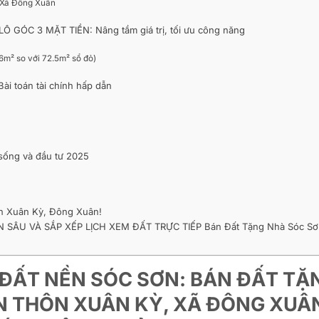
a Xã Đông Xuân
LÔ GÓC 3 MẶT TIỀN: Nâng tầm giá trị, tối ưu công năng
9.6m² so với 72.5m² sổ đỏ)
Bài toán tài chính hấp dẫn
sống và đầu tư 2025
hôn Xuân Kỳ, Đông Xuân!
SÂU VÀ SẮP XẾP LỊCH XEM ĐẤT TRỰC TIẾP Bán Đất Tặng Nhà Sóc Sơ
 ĐẤT NỀN SÓC SƠN: BÁN ĐẤT TẶ
ỀN THÔN XUÂN KỲ, XÃ ĐÔNG XUÂ