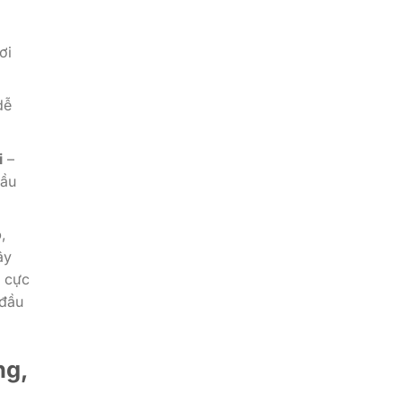
ơi
dễ
i
–
đầu
ô
,
ây
cực
 đầu
ng,