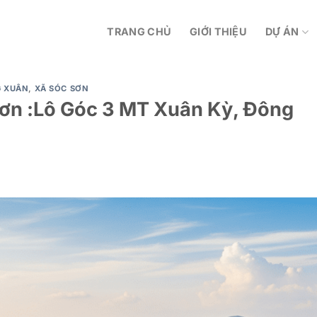
TRANG CHỦ
GIỚI THIỆU
DỰ ÁN
G XUÂN
,
XÃ SÓC SƠN
ơn :Lô Góc 3 MT Xuân Kỳ, Đông