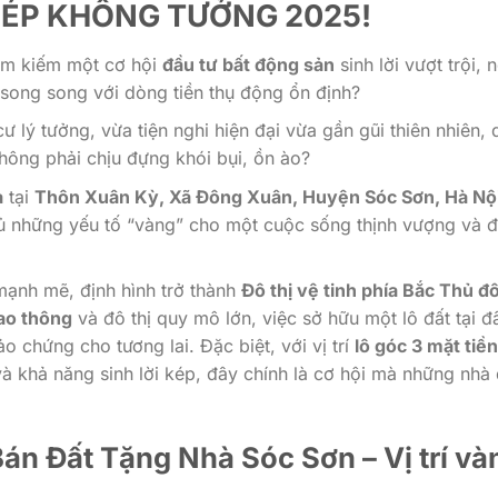
 KÉP KHÔNG TƯỞNG 2025!
ìm kiếm một cơ hội
đầu tư bất động sản
sinh lời vượt trội, n
g song song với dòng tiền thụ động ổn định?
lý tưởng, vừa tiện nghi hiện đại vừa gần gũi thiên nhiên, 
hông phải chịu đựng khói bụi, ồn ào?
à
tại
Thôn Xuân Kỳ, Xã Đông Xuân, Huyện Sóc Sơn, Hà Nộ
ủ những yếu tố “vàng” cho một cuộc sống thịnh vượng và 
mạnh mẽ, định hình trở thành
Đô thị vệ tinh phía Bắc Thủ đ
iao thông
và đô thị quy mô lớn, việc sở hữu một lô đất tại đ
o chứng cho tương lai. Đặc biệt, với vị trí
lô góc 3 mặt tiền
 và khả năng sinh lời kép, đây chính là cơ hội mà những nhà
án Đất Tặng Nhà Sóc Sơn – Vị trí và