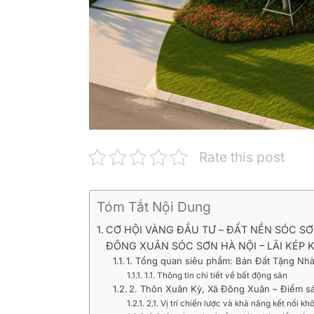
Rate this post
Tóm Tắt Nội Dung
CƠ HỘI VÀNG ĐẦU TƯ – ĐẤT NỀN SÓC SƠ
ĐÔNG XUÂN SÓC SƠN HÀ NỘI – LÃI KÉP
1. Tổng quan siêu phẩm: Bán Đất Tặng Nhà S
1.1. Thông tin chi tiết về bất động sản
2. Thôn Xuân Kỳ, Xã Đông Xuân – Điểm sán
2.1. Vị trí chiến lược và khả năng kết nối kh