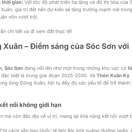
 thời gian:
Với tốc độ phát triển hạ tầng và đô thị hóa của 
 Xuân, giá trị đất nền dự kiến sẽ tăng trưởng mạnh mẽ tron
uận vốn vượt trội.
n chi tiết và đi xem đất thực tế!
 Xuân – Điểm sáng của Sóc Sơn với
n, Sóc Sơn
đang nổi lên như một trong những khu vực có
t
 đặc biệt là trong giai đoạn 2025-2030. Và
Thôn Xuân Kỳ
ong lòng Đông Xuân, hội tụ đầy đủ các yếu tố để trở thành
 kết nối không giới hạn
mà còn đắc địa về vị trí, mang lại khả năng kết nối vượt t
Chỉ cách sân bay Quốc tế Nội Bài một quãng đường ngắn, 