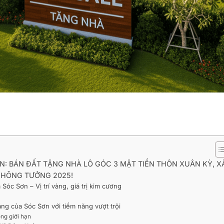
N: BÁN ĐẤT TẶNG NHÀ LÔ GÓC 3 MẶT TIỀN THÔN XUÂN KỲ, X
 KHÔNG TƯỞNG 2025!
óc Sơn – Vị trí vàng, giá trị kim cương
g của Sóc Sơn với tiềm năng vượt trội
ông giới hạn