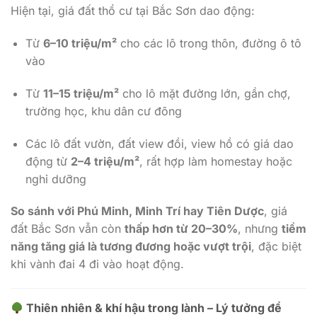
Hiện tại, giá đất thổ cư tại Bắc Sơn dao động:
Từ
6–10 triệu/m²
cho các lô trong thôn, đường ô tô
vào
Từ
11–15 triệu/m²
cho lô mặt đường lớn, gần chợ,
trường học, khu dân cư đông
Các lô đất vườn, đất view đồi, view hồ có giá dao
động từ
2–4 triệu/m²
, rất hợp làm homestay hoặc
nghỉ dưỡng
So sánh với Phú Minh, Minh Trí hay Tiên Dược
, giá
đất Bắc Sơn vẫn còn
thấp hơn từ 20–30%
, nhưng
tiềm
năng tăng giá là tương đương hoặc vượt trội
, đặc biệt
khi vành đai 4 đi vào hoạt động.
Thiên nhiên & khí hậu trong lành – Lý tưởng để