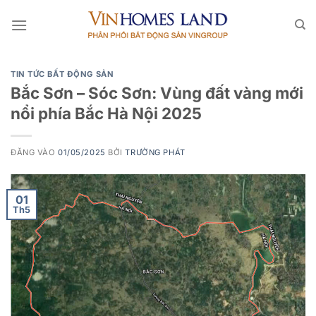
Bỏ
qua
nội
dung
TIN TỨC BẤT ĐỘNG SẢN
Bắc Sơn – Sóc Sơn: Vùng đất vàng mới
nổi phía Bắc Hà Nội 2025
ĐĂNG VÀO
01/05/2025
BỞI
TRƯỜNG PHÁT
01
Th5