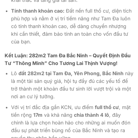
khai thác và tăng giá tài sản.
Tính thanh khoản cao:
Đất nền full thổ cư, diện tích
phù hợp và nằm ở vị trí tiềm năng như Tam Đa luôn
có tính thanh khoản cao, dễ dàng chuyển nhượng
khi cần thiết, đảm bảo tính an toàn cho vốn đầu tư
của bạn.
Kết Luận: 282m2 Tam Đa Bắc Ninh – Quyết Định Đầu
Tư “Thông Minh” Cho Tương Lai Thịnh Vượng!
Lô
đất 282m2 tại Tam Đa, Yên Phong, Bắc Ninh
này
là một tài sản quý giá, hội tụ đầy đủ các yếu tố để
trở thành một khoản đầu tư sinh lời vượt trội và một
nơi an cư lý tưởng.
Với vị trí đắc địa gần KCN, ưu điểm
full thổ cư
, mặt
tiền rộng
17m
và khả năng
chia thành 4 lô
, đây
chính là lựa chọn hoàn hảo cho những ai muốn đón
đầu sự phát triển bùng nổ của Bắc Ninh và tạo ra