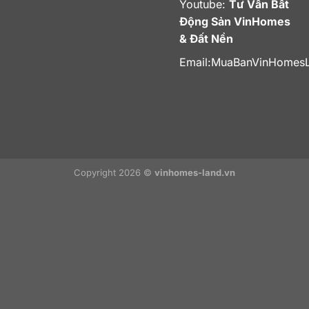
Youtube:
Tư Vấn Bất
Động Sản VinHomes
& Đất Nền
Email:
MuaBanVinHomes
Copyright 2026 ©
vinhomes-land.vn