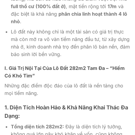
full thổ cư (100% đất ở)
, mặt tiền rộng tới
17m
và
đặc biệt là khả năng
phân chia linh hoạt thành 4 lô
nhỏ
.
Lô đất này không chỉ là một tài sản có giá trị thực
mà còn mở ra vô vàn tiềm năng đầu tư, từ xây dựng
nhà ở, kinh doanh nhà trọ đến phân lô bán nền, đảm
bảo sinh lời bền vững.
I. Giá Trị Nội Tại Của Lô Đất 282m2 Tam Đa – “Hiếm
Có Khó Tìm”
Những đặc điểm độc đáo của lô đất là nền tảng cho
mọi tiềm năng.
1. Diện Tích Hoàn Hảo & Khả Năng Khai Thác Đa
Dạng:
Tổng diện tích 282m2:
Đây là diện tích lý tưởng,
không quá lớn gây khó khăn về vốn, cũng không