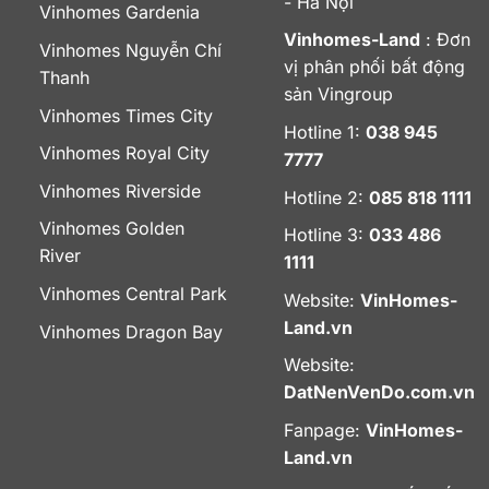
- Hà Nội
Vinhomes Gardenia
Vinhomes-Land
: Đơn
Vinhomes Nguyễn Chí
vị phân phối bất động
Thanh
sản Vingroup
Vinhomes Times City
Hotline 1:
038 945
Vinhomes Royal City
7777
Vinhomes Riverside
Hotline 2:
085 818 1111
Vinhomes Golden
Hotline 3:
033 486
River
1111
Vinhomes Central Park
Website:
VinHomes-
Land.vn
Vinhomes Dragon Bay
Website:
DatNenVenDo.com.vn
Fanpage:
VinHomes-
Land.vn