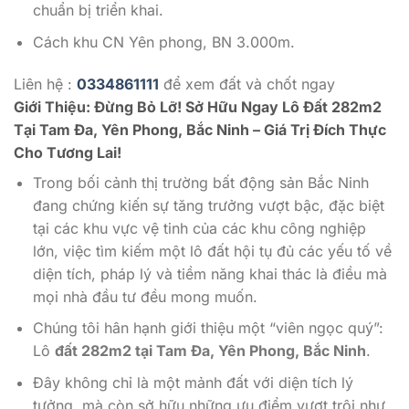
chuẩn bị triển khai.
Cách khu CN Yên phong, BN 3.000m.
Liên hệ :
0334861111
để xem đất và chốt ngay
Giới Thiệu: Đừng Bỏ Lỡ! Sở Hữu Ngay Lô Đất 282m2
Tại Tam Đa, Yên Phong, Bắc Ninh – Giá Trị Đích Thực
Cho Tương Lai!
Trong bối cảnh thị trường bất động sản Bắc Ninh
đang chứng kiến sự tăng trưởng vượt bậc, đặc biệt
tại các khu vực vệ tinh của các khu công nghiệp
lớn, việc tìm kiếm một lô đất hội tụ đủ các yếu tố về
diện tích, pháp lý và tiềm năng khai thác là điều mà
mọi nhà đầu tư đều mong muốn.
Chúng tôi hân hạnh giới thiệu một “viên ngọc quý”:
Lô
đất 282m2 tại Tam Đa, Yên Phong, Bắc Ninh
.
Đây không chỉ là một mảnh đất với diện tích lý
tưởng, mà còn sở hữu những ưu điểm vượt trội như