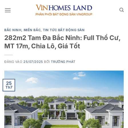
Bỏ
qua
nội
dung
BẮC NINH
,
MIỀN BẮC
,
TIN TỨC BẤT ĐỘNG SẢN
282m2 Tam Đa Bắc Ninh: Full Thổ Cư,
MT 17m, Chia Lô, Giá Tốt
ĐĂNG VÀO
25/07/2025
BỞI
TRƯỜNG PHÁT
25
Th7