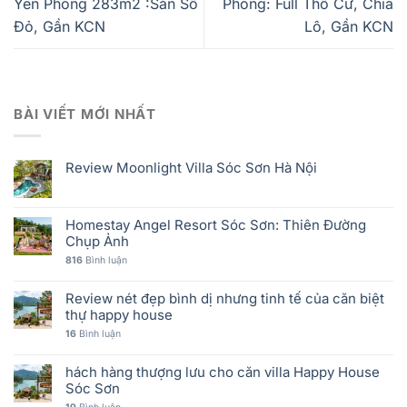
Yên Phong 283m2 :Sẵn Sổ
Phong: Full Thổ Cư, Chia
Đỏ, Gần KCN
Lô, Gần KCN
BÀI VIẾT MỚI NHẤT
Review Moonlight Villa Sóc Sơn Hà Nội
Homestay Angel Resort Sóc Sơn: Thiên Đường
Chụp Ảnh
816
Bình luận
Review nét đẹp bình dị nhưng tinh tế của căn biệt
thự happy house
16
Bình luận
hách hàng thượng lưu cho căn villa Happy House
Sóc Sơn