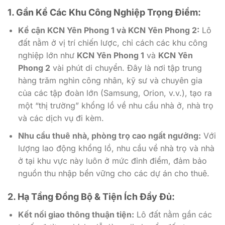
1. Gần Kề Các Khu Công Nghiệp Trọng Điểm:
Kề cận KCN Yên Phong 1 và KCN Yên Phong 2:
Lô
đất nằm ở vị trí chiến lược, chỉ cách các khu công
nghiệp lớn như
KCN Yên Phong 1
và
KCN Yên
Phong 2
vài phút di chuyển. Đây là nơi tập trung
hàng trăm nghìn công nhân, kỹ sư và chuyên gia
của các tập đoàn lớn (Samsung, Orion, v.v.), tạo ra
một “thị trường” khổng lồ về nhu cầu nhà ở, nhà trọ
và các dịch vụ đi kèm.
Nhu cầu thuê nhà, phòng trọ cao ngất ngưởng:
Với
lượng lao động khổng lồ, nhu cầu về nhà trọ và nhà
ở tại khu vực này luôn ở mức đỉnh điểm, đảm bảo
nguồn thu nhập bền vững cho các dự án cho thuê.
2. Hạ Tầng Đồng Bộ & Tiện Ích Đầy Đủ:
Kết nối giao thông thuận tiện:
Lô đất nằm gần các