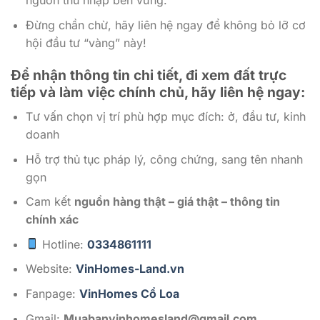
nguồn thu nhập bền vững.
Đừng chần chừ, hãy liên hệ ngay để không bỏ lỡ cơ
hội đầu tư “vàng” này!
Để nhận thông tin chi tiết, đi xem đất trực
tiếp và làm việc chính chủ, hãy liên hệ ngay:
Tư vấn chọn vị trí phù hợp mục đích: ở, đầu tư, kinh
doanh
Hỗ trợ thủ tục pháp lý, công chứng, sang tên nhanh
gọn
Cam kết
nguồn hàng thật – giá thật – thông tin
chính xác
Hotline:
0334861111
Website:
VinHomes-Land.vn
Fanpage:
VinHomes Cổ Loa
Gmail:
Muabanvinhomesland@gmail.com