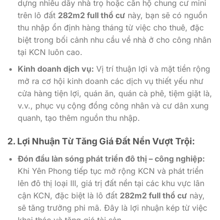
dựng nhiều dãy nhà trọ hoặc căn hộ chung cư mini
trên lô đất
282m2 full thổ cư
này, bạn sẽ có nguồn
thu nhập ổn định hàng tháng từ việc cho thuê, đặc
biệt trong bối cảnh nhu cầu về nhà ở cho công nhân
tại KCN luôn cao.
Kinh doanh dịch vụ:
Vị trí thuận lợi và mặt tiền rộng
mở ra cơ hội kinh doanh các dịch vụ thiết yếu như
cửa hàng tiện lợi, quán ăn, quán cà phê, tiệm giặt là,
v.v., phục vụ cộng đồng công nhân và cư dân xung
quanh, tạo thêm nguồn thu nhập.
2. Lợi Nhuận Từ Tăng Giá Đất Nền Vượt Trội:
Đón đầu làn sóng phát triển đô thị – công nghiệp:
Khi Yên Phong tiếp tục mở rộng KCN và phát triển
lên đô thị loại III, giá trị đất nền tại các khu vực lân
cận KCN, đặc biệt là lô đất
282m2 full thổ cư
này,
sẽ tăng trưởng phi mã. Đây là lợi nhuận kép từ việc