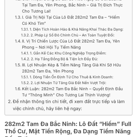
Tại Tam Đa, Yên Phong, Bắc Ninh – Giá Trị Đích Thực
Cho Tương Lai!
I. Giá Trị Nội Tại Của Lô Đất 282m2 Tam Đa – “Hiếm
Có Khó Tìm”
1. Diện Tích Hoàn Hảo & Khả Năng Khai Thác Đa Dạng:
2. Pháp Lý Sổ Đỏ Chính Chủ – An Toàn Tuyệt Đối:
II. Vị Trí Chiến Lược Của Lô Đất 282m2 Tam Đa, Yên
Phong – Nơi Hội Tụ Tiềm Năng
1. Gần Kề Các Khu Công Nghiệp Trọng Điểm:
2. Hạ Tầng Đồng Bộ & Tiện Ích Đầy Đủ:
III. Lợi Nhuận Kép & Tiềm Năng Tăng Giá Khi Sở Hữu
282m2 Tam Đa, Yên Phong
1. Dòng Tiền Ổn Định Từ Cho Thuê & Kinh Doanh:
2. Lợi Nhuận Từ Tăng Giá Đất Nền Vượt Trội:
Kết Luận: 282m2 Tam Đa Bắc Ninh – Quyết Định Đầu
Tư “Thông Minh” Cho Tương Lai Thịnh Vượng!
Để nhận thông tin chi tiết, đi xem đất trực tiếp và làm
việc chính chủ, hãy liên hệ ngay:
282m2 Tam Đa Bắc Ninh: Lô Đất “Hiếm” Full
Thổ Cư, Mặt Tiền Rộng, Đa Dạng Tiềm Năng