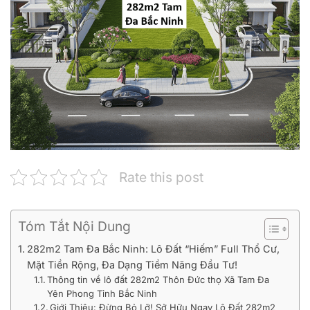
Rate this post
Tóm Tắt Nội Dung
282m2 Tam Đa Bắc Ninh: Lô Đất “Hiếm” Full Thổ Cư,
Mặt Tiền Rộng, Đa Dạng Tiềm Năng Đầu Tư!
Thông tin về lô đất 282m2 Thôn Đức thọ Xã Tam Đa
Yên Phong Tỉnh Bắc Ninh
Giới Thiệu: Đừng Bỏ Lỡ! Sở Hữu Ngay Lô Đất 282m2