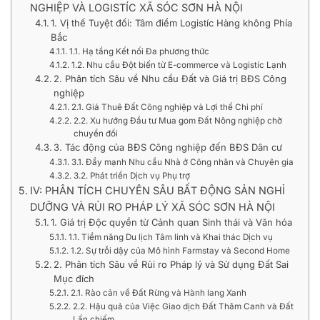
NGHIỆP VÀ LOGISTÍC XÃ SÓC SƠN HÀ NỘI
1. Vị thế Tuyệt đối: Tâm điểm Logistíc Hàng không Phía
Bắc
1.1. Hạ tầng Kết nối Đa phương thức
1.2. Nhu cầu Đột biến từ E-commerce và Logistíc Lạnh
2. Phân tích Sâu về Nhu cầu Đất và Giá trị BĐS Công
nghiệp
2.1. Giá Thuê Đất Công nghiệp và Lợi thế Chi phí
2.2. Xu hướng Đầu tư Mua gom Đất Nông nghiệp chờ
chuyển đổi
3. Tác động của BĐS Công nghiệp đến BĐS Dân cư
3.1. Đẩy mạnh Nhu cầu Nhà ở Công nhân và Chuyên gia
3.2. Phát triển Dịch vụ Phụ trợ
IV: PHÂN TÍCH CHUYÊN SÂU BẤT ĐỘNG SẢN NGHỈ
DƯỠNG VÀ RỦI RO PHÁP LÝ XÃ SÓC SƠN HÀ NỘI
1. Giá trị Độc quyền từ Cảnh quan Sinh thái và Văn hóa
1.1. Tiềm năng Du lịch Tâm linh và Khai thác Dịch vụ
1.2. Sự trỗi dậy của Mô hình Farmstay và Second Home
2. Phân tích Sâu về Rủi ro Pháp lý và Sử dụng Đất Sai
Mục đích
2.1. Rào cản về Đất Rừng và Hành lang Xanh
2.2. Hậu quả của Việc Giao dịch Đất Thâm Canh và Đất
Lấn chiếm