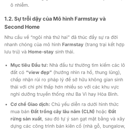
ô nhiễm.
1.2. Sự trỗi dậy của Mô hình Farmstay và
Second Home
Nhu cầu về “ngôi nhà thứ hai” đã thúc đẩy sự ra đời
nhanh chóng của mô hình
Farmstay
(trang trại kết hợp
lưu trú) và
Home-stay
sinh thái.
Mục tiêu Đầu tư:
Nhà đầu tư thường tìm kiếm các lô
đất có
“view đẹp”
(hướng nhìn ra hồ, thung lũng),
chấp nhận rủi ro pháp lý để sở hữu không gian sinh
thái với chi phí thấp hơn nhiều so với các khu vực
nghỉ dưỡng truyền thống như Ba Vì hay Hòa Bình.
Cơ chế Giao dịch:
Chủ yếu diễn ra dưới hình thức
mua bán
Đất trồng cây lâu năm (CLN)
hoặc
Đất
rừng sản xuất
, sau đó tự ý san gạt mặt bằng và xây
dựng các công trình bán kiên cố (nhà gỗ, bungalow,