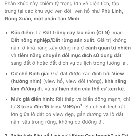
Phân khúc này chiếm tỷ trọng lớn về diện tích, tập
trung tại các khu vực ven đồi, ven hồ như
Phù Linh,
Đông Xuân, một phần Tân Minh
.
Đặc điểm:
Là
Đất trồng cây lâu năm (CLN)
hoặc
Đất nông nghiệp/Đất rừng sản xuất
. Giá trị không
nằm ở khả năng xây dựng mà ở
cảnh quan tự nhiên
và
tiềm năng chuyển đổi mục đích sử dụng đất
sang đất ở hoặc đất dịch vụ du lịch trong tương lai.
Cơ chế Định giá:
Giá đất được xác định bởi
View
(hướng nhìn)
(view hồ, view đồi thông),
khả năng
làm đường đi
, và
sự hiện diện của thổ cư xen kẽ
.
Mức giá điển hình:
Rất thấp và biến động mạnh, chỉ
từ
3 triệu đến 15 triệu VNĐ/m²
. Sự chênh lệch rất
lớn giữa lô đất có view đẹp, gần đường và lô đất
nằm sâu trong rừng, không có đường đi.
2. Phân tích Sâu về Lịch sử “Sóng Quy hoạch” và Cơ