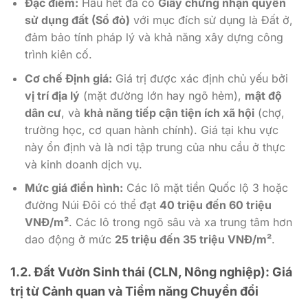
Đặc điểm:
Hầu hết đã có
Giấy chứng nhận quyền
sử dụng đất (Sổ đỏ)
với mục đích sử dụng là Đất ở,
đảm bảo tính pháp lý và khả năng xây dựng công
trình kiên cố.
Cơ chế Định giá:
Giá trị được xác định chủ yếu bởi
vị trí địa lý
(mặt đường lớn hay ngõ hẻm),
mật độ
dân cư
, và
khả năng tiếp cận tiện ích xã hội
(chợ,
trường học, cơ quan hành chính). Giá tại khu vực
này ổn định và là nơi tập trung của nhu cầu ở thực
và kinh doanh dịch vụ.
Mức giá điển hình:
Các lô mặt tiền Quốc lộ 3 hoặc
đường Núi Đôi có thể đạt
40 triệu đến 60 triệu
VNĐ/m²
. Các lô trong ngõ sâu và xa trung tâm hơn
dao động ở mức
25 triệu đến 35 triệu VNĐ/m²
.
1.2. Đất Vườn Sinh thái (CLN, Nông nghiệp): Giá
trị từ Cảnh quan và Tiềm năng Chuyển đổi