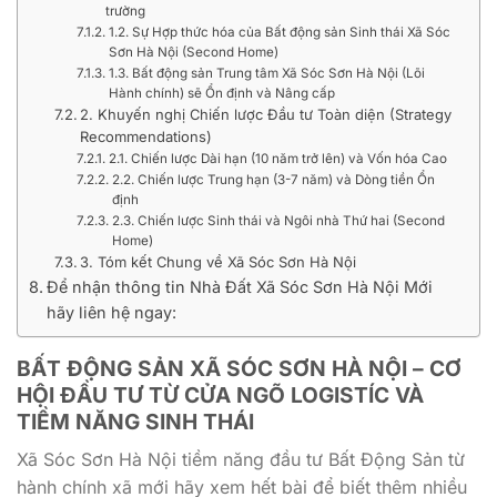
trường
1.2. Sự Hợp thức hóa của Bất động sản Sinh thái Xã Sóc
Sơn Hà Nội (Second Home)
1.3. Bất động sản Trung tâm Xã Sóc Sơn Hà Nội (Lõi
Hành chính) sẽ Ổn định và Nâng cấp
2. Khuyến nghị Chiến lược Đầu tư Toàn diện (Strategy
Recommendations)
2.1. Chiến lược Dài hạn (10 năm trở lên) và Vốn hóa Cao
2.2. Chiến lược Trung hạn (3-7 năm) và Dòng tiền Ổn
định
2.3. Chiến lược Sinh thái và Ngôi nhà Thứ hai (Second
Home)
3. Tóm kết Chung về Xã Sóc Sơn Hà Nội
Để nhận thông tin Nhà Đất Xã Sóc Sơn Hà Nội Mới
hãy liên hệ ngay:
BẤT ĐỘNG SẢN XÃ SÓC SƠN HÀ NỘI – CƠ
HỘI ĐẦU TƯ TỪ CỬA NGÕ LOGISTÍC VÀ
TIỀM NĂNG SINH THÁI
Xã Sóc Sơn Hà Nội tiềm năng đầu tư Bất Động Sản từ
hành chính xã mới hãy xem hết bài để biết thêm nhiều