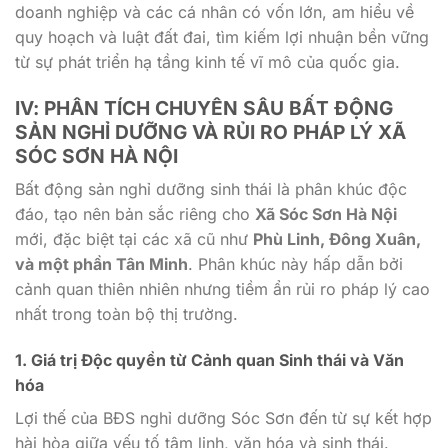
doanh nghiệp và các cá nhân có vốn lớn, am hiểu về
quy hoạch và luật đất đai, tìm kiếm lợi nhuận bền vững
từ sự phát triển hạ tầng kinh tế vĩ mô của quốc gia.
IV: PHÂN TÍCH CHUYÊN SÂU BẤT ĐỘNG
SẢN NGHỈ DƯỠNG VÀ RỦI RO PHÁP LÝ XÃ
SÓC SƠN HÀ NỘI
Bất động sản nghỉ dưỡng sinh thái là phân khúc độc
đáo, tạo nên bản sắc riêng cho
Xã Sóc Sơn Hà Nội
mới, đặc biệt tại các xã cũ như
Phù Linh, Đông Xuân,
và một phần Tân Minh
. Phân khúc này hấp dẫn bởi
cảnh quan thiên nhiên nhưng tiềm ẩn rủi ro pháp lý cao
nhất trong toàn bộ thị trường.
1. Giá trị Độc quyền từ Cảnh quan Sinh thái và Văn
hóa
Lợi thế của BĐS nghỉ dưỡng Sóc Sơn đến từ sự kết hợp
hài hòa giữa yếu tố tâm linh, văn hóa và sinh thái.