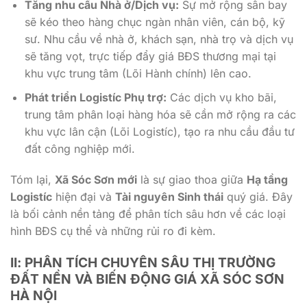
Tăng nhu cầu Nhà ở/Dịch vụ:
Sự mở rộng sân bay
sẽ kéo theo hàng chục ngàn nhân viên, cán bộ, kỹ
sư. Nhu cầu về nhà ở, khách sạn, nhà trọ và dịch vụ
sẽ tăng vọt, trực tiếp đẩy giá BĐS thương mại tại
khu vực trung tâm (Lõi Hành chính) lên cao.
Phát triển Logistíc Phụ trợ:
Các dịch vụ kho bãi,
trung tâm phân loại hàng hóa sẽ cần mở rộng ra các
khu vực lân cận (Lõi Logistíc), tạo ra nhu cầu đầu tư
đất công nghiệp mới.
Tóm lại,
Xã Sóc Sơn mới
là sự giao thoa giữa
Hạ tầng
Logistíc
hiện đại và
Tài nguyên Sinh thái
quý giá. Đây
là bối cảnh nền tảng để phân tích sâu hơn về các loại
hình BĐS cụ thể và những rủi ro đi kèm.
II: PHÂN TÍCH CHUYÊN SÂU THỊ TRƯỜNG
ĐẤT NỀN VÀ BIẾN ĐỘNG GIÁ XÃ SÓC SƠN
HÀ NỘI