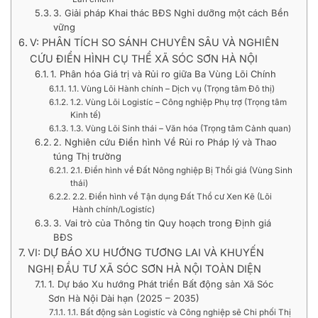
3. Giải pháp Khai thác BĐS Nghỉ dưỡng một cách Bền
vững
V: PHÂN TÍCH SO SÁNH CHUYÊN SÂU VÀ NGHIÊN
CỨU ĐIỂN HÌNH CỤ THỂ XÃ SÓC SƠN HÀ NỘI
1. Phân hóa Giá trị và Rủi ro giữa Ba Vùng Lõi Chính
1.1. Vùng Lõi Hành chính – Dịch vụ (Trọng tâm Đô thị)
1.2. Vùng Lõi Logistíc – Công nghiệp Phụ trợ (Trọng tâm
Kinh tế)
1.3. Vùng Lõi Sinh thái – Văn hóa (Trọng tâm Cảnh quan)
2. Nghiên cứu Điển hình Về Rủi ro Pháp lý và Thao
túng Thị trường
2.1. Điển hình về Đất Nông nghiệp Bị Thổi giá (Vùng Sinh
thái)
2.2. Điển hình về Tận dụng Đất Thổ cư Xen Kẽ (Lõi
Hành chính/Logistíc)
3. Vai trò của Thông tin Quy hoạch trong Định giá
BĐS
VI: DỰ BÁO XU HƯỚNG TƯƠNG LAI VÀ KHUYẾN
NGHỊ ĐẦU TƯ XÃ SÓC SƠN HÀ NỘI TOÀN DIỆN
1. Dự báo Xu hướng Phát triển Bất động sản Xã Sóc
Sơn Hà Nội Dài hạn (2025 – 2035)
1.1. Bất động sản Logistíc và Công nghiệp sẽ Chi phối Thị