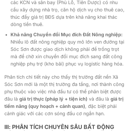
các KCN và sân bay (Phù Lỗ, Tiên Dược) có nhu
cầu xây dựng nhà trọ, căn hộ dịch vụ cho thuê cao,
thúc đẩy giá trị BĐS dựa trên khả năng khai thác
dòng tiền thuê.
Khả năng Chuyển đổi Mục đích Đất Nông nghiệp:
Nhiều lô đất nông nghiệp quy mô lớn ven đường tại
Sóc Sơn được giao dịch không phải để trồng trọt
mà để chờ xin chuyển đổi mục đích sang đất công
nghiệp phụ trợ (kho bãi) phục vụ logistíc hàng hóa.
Phân tích chi tiết này cho thấy thị trường đất nền Xã
Sóc Sơn mới là một thị trường đa tầng, nơi thành công
phụ thuộc vào việc nhà đầu tư có thể phân biệt được
đâu là
giá trị thực (pháp lý + tiện ích)
và đâu là
giá trị
tiềm năng (quy hoạch + cảnh quan)
, đặc biệt phải
cảnh giác với các cơn sóng đầu cơ ngắn hạn.
III: PHÂN TÍCH CHUYÊN SÂU BẤT ĐỘNG