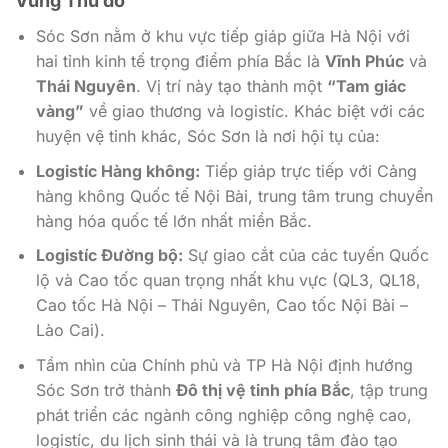
Vùng Thủ đô
Sóc Sơn nằm ở khu vực tiếp giáp giữa Hà Nội với
hai tỉnh kinh tế trọng điểm phía Bắc là
Vĩnh Phúc
và
Thái Nguyên
. Vị trí này tạo thành một
“Tam giác
vàng”
về giao thương và logistíc. Khác biệt với các
huyện vệ tinh khác, Sóc Sơn là nơi hội tụ của:
Logistíc Hàng không:
Tiếp giáp trực tiếp với Cảng
hàng không Quốc tế Nội Bài, trung tâm trung chuyển
hàng hóa quốc tế lớn nhất miền Bắc.
Logistíc Đường bộ:
Sự giao cắt của các tuyến Quốc
lộ và Cao tốc quan trọng nhất khu vực (QL3, QL18,
Cao tốc Hà Nội – Thái Nguyên, Cao tốc Nội Bài –
Lào Cai).
Tầm nhìn của Chính phủ và TP Hà Nội định hướng
Sóc Sơn trở thành
Đô thị vệ tinh phía Bắc
, tập trung
phát triển các ngành công nghiệp công nghệ cao,
logistíc, du lịch sinh thái và là trung tâm đào tạo