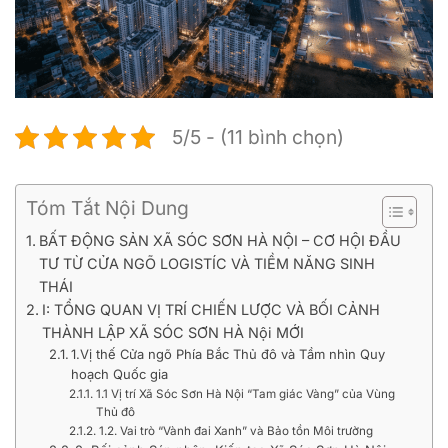
5/5 - (11 bình chọn)
Tóm Tắt Nội Dung
BẤT ĐỘNG SẢN XÃ SÓC SƠN HÀ NỘI – CƠ HỘI ĐẦU
TƯ TỪ CỬA NGÕ LOGISTÍC VÀ TIỀM NĂNG SINH
THÁI
I: TỔNG QUAN VỊ TRÍ CHIẾN LƯỢC VÀ BỐI CẢNH
THÀNH LẬP XÃ SÓC SƠN HÀ Nội MỚI
1.Vị thế Cửa ngõ Phía Bắc Thủ đô và Tầm nhìn Quy
hoạch Quốc gia
1.1 Vị trí Xã Sóc Sơn Hà Nội “Tam giác Vàng” của Vùng
Thủ đô
1.2. Vai trò “Vành đai Xanh” và Bảo tồn Môi trường