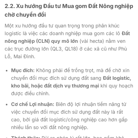
2.2. Xu hướng Đầu tư Mua gom Đất Nông nghiệp
chờ chuyển đổi
Một xu hướng đầu tư quan trọng trong phân khúc
logistíc là việc các doanh nghiệp mua gom các lô
Đất
nông nghiệp (CLN) quy mô lớn
(vài hecta) nằm ven
các trục đường lớn (QL3, QL18) ở các xã cũ như Phù
Lỗ, Mai Đình.
Mục đích:
Không phải để trồng trọt, mà để chờ xin
chuyển đổi mục đích sử dụng đất sang
Đất logistíc,
kho bãi, hoặc đất dịch vụ thương mại
khi quy hoạch
được điều chỉnh.
Cơ chế Lợi nhuận:
Biên độ lợi nhuận tiềm năng từ
việc chuyển đổi mục đích sử dụng đất này là rất
cao, bởi giá đất logistíc/công nghiệp cao hơn gấp
nhiều lần so với đất nông nghiệp.
Thách thức:
Rủi ro pháp lý rất lớn, bao gồm khả