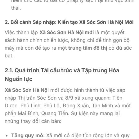
hiếm cho các lô đất có pháp lý sạch tại khu vực sinh
thái.
2. Bối cảnh Sáp nhập: Kiến tạo Xã Sóc Sơn Hà Nội Mới
Việc thành lập
Xã Sóc Sơn Hà Nội mới
là một quyết
sách hành chính chiến lược, không chỉ để tinh gọn bộ
máy mà còn để tạo ra một
trung tâm đô thị
có đủ sức
bật.
2.1. Quá trình Tái cấu trúc và Tập trung Hóa
Nguồn lực
Xã Sóc Sơn Hà Nộ
i mới được hình thành từ việc sáp
nhập Thị trấn Sóc Sơn và 8/9 xã xung quanh: Tiên
Dược, Phù Linh, Phù Lỗ, Đông Xuân, Tân Minh và một
phần Mai Đình, Quang Tiến. Sự kiện này mang lại
những thay đổi căn bản:
Tăng quy mô:
Xã mới có diện tích rộng lớn và quy