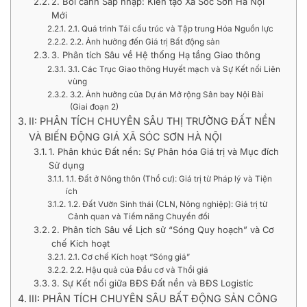
2. Bối cảnh Sáp nhập: Kiến tạo Xã Sóc Sơn Hà Nội
Mới
2.1. Quá trình Tái cấu trúc và Tập trung Hóa Nguồn lực
2.2. Ảnh hưởng đến Giá trị Bất động sản
3. Phân tích Sâu về Hệ thống Hạ tầng Giao thông
3.1. Các Trục Giao thông Huyết mạch và Sự Kết nối Liên
vùng
3.2. Ảnh hưởng của Dự án Mở rộng Sân bay Nội Bài
(Giai đoạn 2)
II: PHÂN TÍCH CHUYÊN SÂU THỊ TRƯỜNG ĐẤT NỀN
VÀ BIẾN ĐỘNG GIÁ XÃ SÓC SƠN HÀ NỘI
1. Phân khúc Đất nền: Sự Phân hóa Giá trị và Mục đích
Sử dụng
1.1. Đất ở Nông thôn (Thổ cư): Giá trị từ Pháp lý và Tiện
ích
1.2. Đất Vườn Sinh thái (CLN, Nông nghiệp): Giá trị từ
Cảnh quan và Tiềm năng Chuyển đổi
2. Phân tích Sâu về Lịch sử “Sóng Quy hoạch” và Cơ
chế Kích hoạt
2.1. Cơ chế Kích hoạt “Sóng giá”
2.2. Hậu quả của Đầu cơ và Thổi giá
3. Sự Kết nối giữa BĐS Đất nền và BĐS Logistíc
III: PHÂN TÍCH CHUYÊN SÂU BẤT ĐỘNG SẢN CÔNG