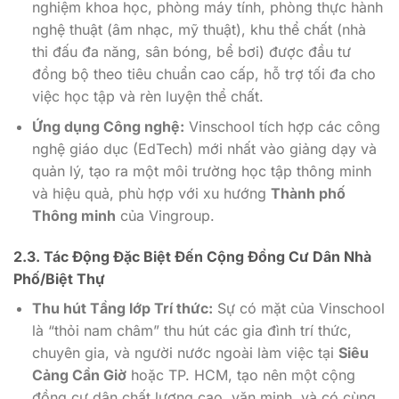
nghiệm khoa học, phòng máy tính, phòng thực hành
nghệ thuật (âm nhạc, mỹ thuật), khu thể chất (nhà
thi đấu đa năng, sân bóng, bể bơi) được đầu tư
đồng bộ theo tiêu chuẩn cao cấp, hỗ trợ tối đa cho
việc học tập và rèn luyện thể chất.
Ứng dụng Công nghệ:
Vinschool tích hợp các công
nghệ giáo dục (EdTech) mới nhất vào giảng dạy và
quản lý, tạo ra một môi trường học tập thông minh
và hiệu quả, phù hợp với xu hướng
Thành phố
Thông minh
của Vingroup.
2.3. Tác Động Đặc Biệt Đến
Cộng Đồng Cư Dân Nhà
Phố/Biệt Thự
Thu hút Tầng lớp Trí thức:
Sự có mặt của Vinschool
là “thỏi nam châm” thu hút các gia đình trí thức,
chuyên gia, và người nước ngoài làm việc tại
Siêu
Cảng Cần Giờ
hoặc TP. HCM, tạo nên một cộng
đồng cư dân chất lượng cao, văn minh, và có cùng