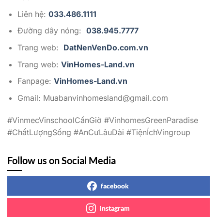
Liên hệ:
033.486.1111
Đường dây nóng:
038.945.7777
Trang web:
DatNenVenDo.com.vn
Trang web:
VinHomes-Land.vn
Fanpage:
VinHomes-Land.vn
Gmail:
Muabanvinhomesland@gmail.com
#VinmecVinschoolCầnGiờ #VinhomesGreenParadise
#ChấtLượngSống #AnCưLâuDài #TiệnÍchVingroup
Follow us on Social Media
facebook
instagram