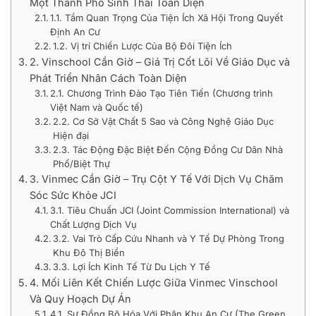
Một Thành Phố Sinh Thái Toàn Diện
1.1. Tầm Quan Trọng Của Tiện Ích Xã Hội Trong Quyết
Định An Cư
1.2. Vị trí Chiến Lược Của Bộ Đôi Tiện Ích
2. Vinschool Cần Giờ – Giá Trị Cốt Lõi Về Giáo Dục và
Phát Triển Nhân Cách Toàn Diện
2.1. Chương Trình Đào Tạo Tiên Tiến (Chương trình
Việt Nam và Quốc tế)
2.2. Cơ Sở Vật Chất 5 Sao và Công Nghệ Giáo Dục
Hiện đại
2.3. Tác Động Đặc Biệt Đến Cộng Đồng Cư Dân Nhà
Phố/Biệt Thự
3. Vinmec Cần Giờ – Trụ Cột Y Tế Với Dịch Vụ Chăm
Sóc Sức Khỏe JCI
3.1. Tiêu Chuẩn JCI (Joint Commission International) và
Chất Lượng Dịch Vụ
3.2. Vai Trò Cấp Cứu Nhanh và Y Tế Dự Phòng Trong
Khu Đô Thị Biển
3.3. Lợi Ích Kinh Tế Từ Du Lịch Y Tế
4. Mối Liên Kết Chiến Lược Giữa Vinmec Vinschool
Và Quy Hoạch Dự Án
4.1. Sự Đồng Bộ Hóa Với Phân Khu An Cư (The Green