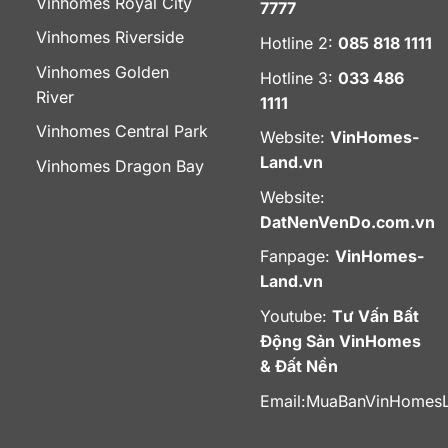
Vinhomes Royal City
7777
Vinhomes Riverside
Hotline 2:
085 818 1111
Vinhomes Golden
Hotline 3:
033 486
River
1111
Vinhomes Central Park
Website:
VinHomes-
Land.vn
Vinhomes Dragon Bay
Website:
DatNenVenDo.com.vn
Fanpage:
VinHomes-
Land.vn
Youtube:
Tư Vấn Bất
Động Sản VinHomes
& Đất Nền
Email:
MuaBanVinHomes