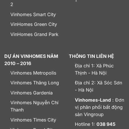
2
Vinhomes Smart City
VinHomes Green City
VinHomes Grand Park
DỰ ÁN VINHOMES NĂM
THÔNG TIN LIÊN HỆ
2010 – 2016
Địa chỉ 1: Xã Phúc
Vinhomes Metropolis
Thịnh - Hà Nội
Vinhomes Thăng Long
Địa chỉ 2: Xã Sóc Sơn
- Hà Nội
Vinhomes Gardenia
Vinhomes-Land
: Đơn
Vinhomes Nguyễn Chí
vị phân phối bất động
Thanh
sản Vingroup
Vinhomes Times City
Hotline 1:
038 945