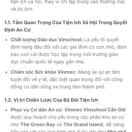
tiện ích xã hội, thay vì chỉ tập trung vào thương mại
và du lịch.
1.1. Tầm Quan Trọng Của Tiện Ích Xã Hội Trong Quyết
Định An Cư
Chất lượng Giáo dục Vinschool:
Là yếu tố quyết
định hàng đầu đối với các gia đình có con nhỏ, đảm
bảo con cái được học tập trong môi trường giáo
dục chuẩn quốc tế ngay gần nhà.
Chăm sóc Sức khỏe Vinmec:
Mang lại sự an tâm
tuyệt đối về y tế, đặc biệt quan trọng đối với cộng
đồng cư dân sống xa trung tâm thành phố.
1.2. Vị trí Chiến Lược Của Bộ Đôi Tiện Ích
Phục vụ Cư dân An cư:
Vinmec Vinschool Cần Giờ
được quy hoạch chủ yếu trong các phân khu an cư
như
The Green Bay
và
The Grand Island
, dễ dàng
tiếp cận với các loại hình nhà ở lâu dài như
Nhà phố