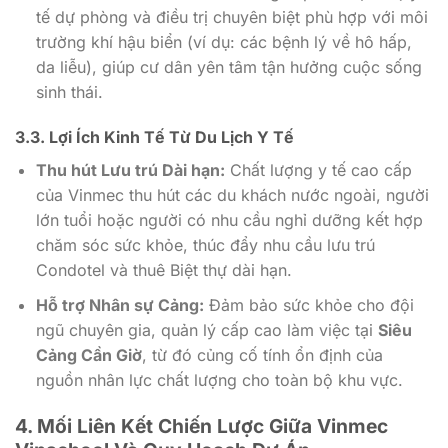
tế dự phòng và điều trị chuyên biệt phù hợp với môi
trường khí hậu biển (ví dụ: các bệnh lý về hô hấp,
da liễu), giúp cư dân yên tâm tận hưởng cuộc sống
sinh thái.
3.3.
Lợi Ích Kinh Tế
Từ Du Lịch Y Tế
Thu hút Lưu trú Dài hạn:
Chất lượng y tế cao cấp
của Vinmec thu hút các du khách nước ngoài, người
lớn tuổi hoặc người có nhu cầu nghỉ dưỡng kết hợp
chăm sóc sức khỏe, thúc đẩy nhu cầu lưu trú
Condotel và thuê Biệt thự dài hạn.
Hỗ trợ Nhân sự Cảng:
Đảm bảo sức khỏe cho đội
ngũ chuyên gia, quản lý cấp cao làm việc tại
Siêu
Cảng Cần Giờ
, từ đó củng cố tính ổn định của
nguồn nhân lực chất lượng cho toàn bộ khu vực.
4. Mối Liên Kết Chiến Lược Giữa
Vinmec