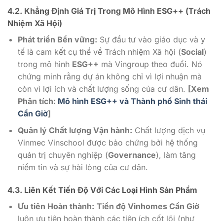
4.2. Khẳng Định Giá Trị Trong
Mô Hình ESG++
(Trách
Nhiệm Xã Hội)
Phát triển Bền vững:
Sự đầu tư vào giáo dục và y
tế là cam kết cụ thể về Trách nhiệm Xã hội (
Social
)
trong mô hình
ESG++
mà Vingroup theo đuổi. Nó
chứng minh rằng dự án không chỉ vì lợi nhuận mà
còn vì lợi ích và chất lượng sống của cư dân.
[Xem
Phân tích:
Mô hình ESG++ và Thành phố Sinh thái
Cần Giờ
]
Quản lý Chất lượng Vận hành:
Chất lượng dịch vụ
Vinmec Vinschool được bảo chứng bởi hệ thống
quản trị chuyên nghiệp (
Governance
), làm tăng
niềm tin và sự hài lòng của cư dân.
4.3. Liên Kết Tiến Độ Với Các Loại Hình Sản Phẩm
Ưu tiên Hoàn thành:
Tiến độ Vinhomes Cần Giờ
luôn ưu tiên hoàn thành các tiện ích cốt lõi (như