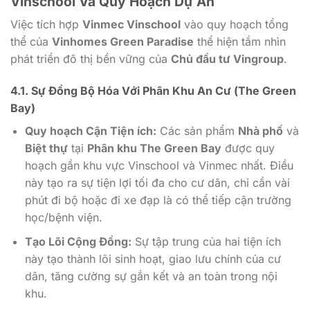
Vinschool
Và Quy Hoạch Dự Án
Việc tích hợp
Vinmec Vinschool
vào quy hoạch tổng
thể của
Vinhomes Green Paradise
thể hiện tầm nhìn
phát triển đô thị bền vững của
Chủ đầu tư Vingroup
.
4.1. Sự Đồng Bộ Hóa Với
Phân Khu An Cư (The Green
Bay)
Quy hoạch Cận Tiện ích:
Các sản phẩm
Nhà phố
và
Biệt thự
tại
Phân khu The Green Bay
được quy
hoạch gần khu vực Vinschool và Vinmec nhất. Điều
này tạo ra sự tiện lợi tối đa cho cư dân, chỉ cần vài
phút đi bộ hoặc đi xe đạp là có thể tiếp cận trường
học/bệnh viện.
Tạo Lõi Cộng Đồng:
Sự tập trung của hai tiện ích
này tạo thành lõi sinh hoạt, giao lưu chính của cư
dân, tăng cường sự gắn kết và an toàn trong nội
khu.