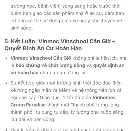
trường học, bệnh viện) song song hoặc trước thời
điểm bàn giao các sản phẩm nhà ở an cư, đảm bảo
cư dân có thể sử dụng dịch vụ ngay khi chuyển về
sinh sống.
5. Kết Luận:
Vinmec Vinschool Cần Giờ
–
Quyết Định An Cư Hoàn Hảo
Vinmec Vinschool Cần Giờ
không chỉ là tiện ích, mà
là
bảo chứng về chất lượng sống
và
quyết định an
cư hoàn hảo
cho cư dân tương lai.
Sự kết hợp giữa môi trường sinh thái độc đáo (liền
kề rừng ngập mặn và biển) và hệ thống tiện ích xã
hội cao cấp (Giáo dục, Y tế) đã biến
Vinhomes
Green Paradise
thành một “thành phố trong lòng
thành phố” tự cung tự cấp, lý tưởng cho cuộc sống
lâu dài và bền vững.
Đây là yếu tố phân biệt rõ ràng nhất giữa dự án của