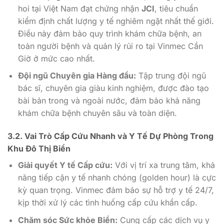
hoi tại Việt Nam đạt chứng nhận
JCI
, tiêu chuẩn
kiểm định chất lượng y tế nghiêm ngặt nhất thế giới.
Điều này đảm bảo quy trình khám chữa bệnh, an
toàn người bệnh và quản lý rủi ro tại Vinmec Cần
Giờ ở mức cao nhất.
Đội ngũ Chuyên gia Hàng đầu:
Tập trung đội ngũ
bác sĩ, chuyên gia giàu kinh nghiệm, được đào tạo
bài bản trong và ngoài nước, đảm bảo khả năng
khám chữa bệnh chuyên sâu và toàn diện.
3.2. Vai Trò
Cấp Cứu Nhanh
và Y Tế Dự Phòng Trong
Khu Đô Thị Biển
Giải quyết Y tế Cấp cứu:
Với vị trí xa trung tâm, khả
năng tiếp cận y tế nhanh chóng (golden hour) là cực
kỳ quan trọng. Vinmec đảm bảo sự hỗ trợ y tế 24/7,
kịp thời xử lý các tình huống cấp cứu khẩn cấp.
Chăm sóc Sức khỏe Biển:
Cung cấp các dịch vụ y