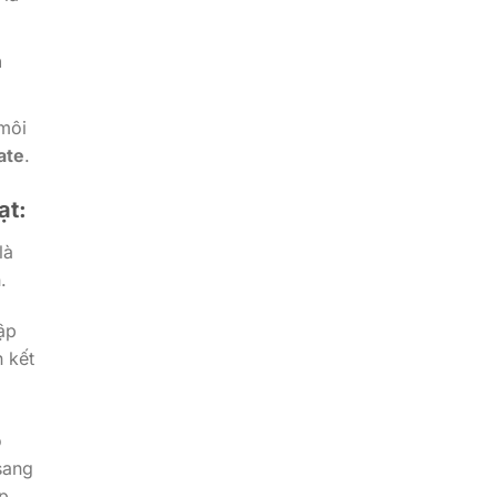
h
 môi
ate
.
ạt:
là
.
tập
 kết
o
sang
p