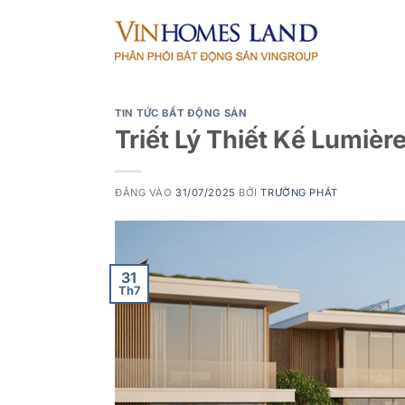
Bỏ
qua
nội
dung
TIN TỨC BẤT ĐỘNG SẢN
Triết Lý Thiết Kế Lumière
ĐĂNG VÀO
31/07/2025
BỞI
TRƯỜNG PHÁT
31
Th7