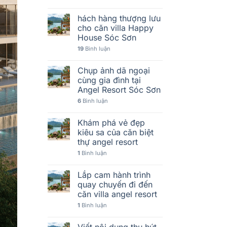
hách hàng thượng lưu
cho căn villa Happy
House Sóc Sơn
19
Bình luận
Chụp ảnh dã ngoại
cùng gia đình tại
Angel Resort Sóc Sơn
6
Bình luận
Khám phá vẻ đẹp
kiêu sa của căn biệt
thự angel resort
1
Bình luận
Lắp cam hành trình
quay chuyến đi đến
căn villa angel resort
1
Bình luận
Viết nội dung thu hút