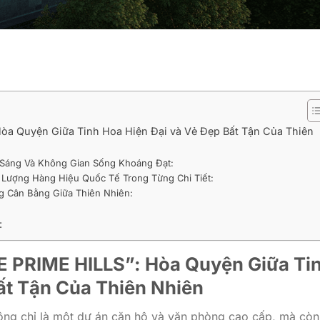
 Hòa Quyện Giữa Tinh Hoa Hiện Đại và Vẻ Đẹp Bất Tận Của Thiên
 Sáng Và Không Gian Sống Khoáng Đạt:
 Lượng Hàng Hiệu Quốc Tế Trong Từng Chi Tiết:
g Cân Bằng Giữa Thiên Nhiên:
:
RE PRIME HILLS”: Hòa Quyện Giữa Ti
ất Tận Của Thiên Nhiên
không chỉ là một dự án căn hộ và văn phòng cao cấp, mà còn