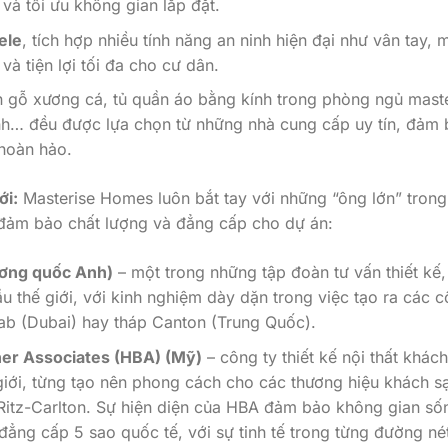
 và tối ưu không gian lắp đặt.
ele
, tích hợp nhiều tính năng an ninh hiện đại như vân tay, 
 và tiện lợi tối đa cho cư dân.
 gỗ xương cá, tủ quần áo bằng kính trong phòng ngủ maste
nh… đều được lựa chọn từ những nhà cung cấp uy tín, đảm
hoàn hảo.
ới:
Masterise Homes luôn bắt tay với những “ông lớn” trong
 đảm bảo chất lượng và đẳng cấp cho dự án:
ương quốc Anh)
– một trong những tập đoàn tư vấn thiết kế,
u thế giới, với kinh nghiệm dày dặn trong việc tạo ra các 
rab (Dubai) hay tháp Canton (Trung Quốc).
er Associates (HBA) (Mỹ)
– công ty thiết kế nội thất khác
giới, từng tạo nên phong cách cho các thương hiệu khách s
, Ritz-Carlton. Sự hiện diện của HBA đảm bảo không gian số
đẳng cấp 5 sao quốc tế, với sự tinh tế trong từng đường nét