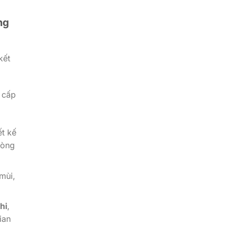
ng
kết
 cấp
ết kế
hòng
mùi,
hi
,
ian