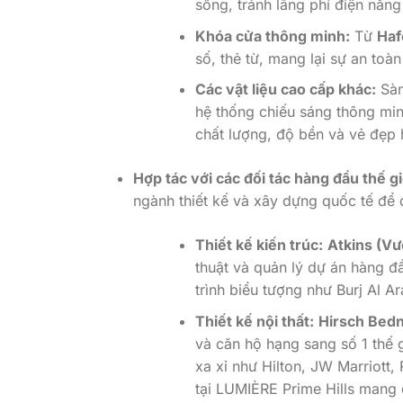
sống, tránh lãng phí điện năng
Khóa cửa thông minh:
Từ
Haf
số, thẻ từ, mang lại sự an toàn
Các vật liệu cao cấp khác:
Sàn
hệ thống chiếu sáng thông mi
chất lượng, độ bền và vẻ đẹp 
Hợp tác với các đối tác hàng đầu thế gi
ngành thiết kế và xây dựng quốc tế để
Thiết kế kiến trúc:
Atkins (V
thuật và quản lý dự án hàng đầ
trình biểu tượng như Burj Al A
Thiết kế nội thất:
Hirsch Bedn
và căn hộ hạng sang số 1 thế 
xa xỉ như Hilton, JW Marriott
tại LUMIÈRE Prime Hills mang 