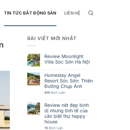
TIN TỨC BẤT ĐỘNG SẢN
LIÊN HỆ
BÀI VIẾT MỚI NHẤT
ên
Review Moonlight
Villa Sóc Sơn Hà Nội
Homestay Angel
Resort Sóc Sơn: Thiên
Đường Chụp Ảnh
816
Bình luận
Review nét đẹp bình
dị nhưng tinh tế của
căn biệt thự happy
house
16
Bình luận