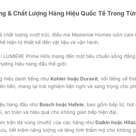
ng & Chất Lượng Hàng Hiệu Quốc Tế Trong Từ
à chất lượng vượt trội, điều mà Masterise Homes luôn cam 
 hiện từ thiết kế đến vật liệu và vận hành.
:
LUMIÈRE Prime Hills mang đến một tiêu chuẩn sống đẳng
thương hiệu hàng đầu thế giới:
g hiệu danh tiếng như
Kohler hoặc Duravit
, nổi tiếng về thi
iên tiến, mang lại trải nghiệm tiện nghi và sang trọng cho p
iệu hàng đầu như
Bosch hoặc Hafele
, bao gồm bếp từ, hút 
i, an toàn và hiệu quả cho không gian bếp hiện đại.
m trần đa vùng (multi) của các hãng như
Daikin hoặc Hitac
 ưu, tiết kiệm năng lượng và tăng tính thẩm mỹ cho không g