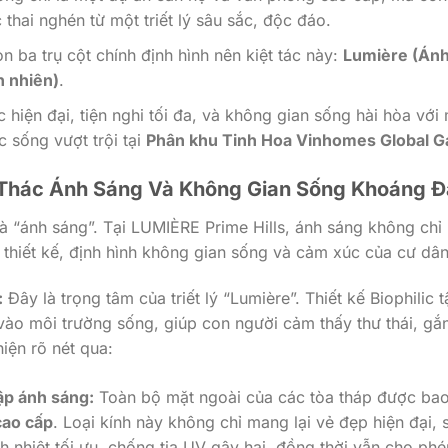
thai nghén từ một triết lý sâu sắc, độc đáo.
n ba trụ cột chính định hình nên kiệt tác này:
Lumière (Án
n nhiên)
.
c hiện đại, tiện nghi tối đa, và không gian sống hài hòa với
 sống vượt trội tại
Phân khu Tinh Hoa Vinhomes Global G
 Thác Ánh Sáng Và Không Gian Sống Khoáng Đ
à “ánh sáng”. Tại LUMIÈRE Prime Hills, ánh sáng không chỉ 
thiết kế, định hình không gian sống và cảm xúc của cư dân
:
Đây là trọng tâm của triết lý “Lumière”. Thiết kế Biophilic 
 vào môi trường sống, giúp con người cảm thấy thư thái, gắn
hiện rõ nét qua:
ập ánh sáng:
Toàn bộ mặt ngoài của các tòa tháp được ba
cao cấp
. Loại kính này không chỉ mang lại vẻ đẹp hiện đại, 
 nhiệt tối ưu, chống tia UV gây hại, đồng thời vẫn cho phé