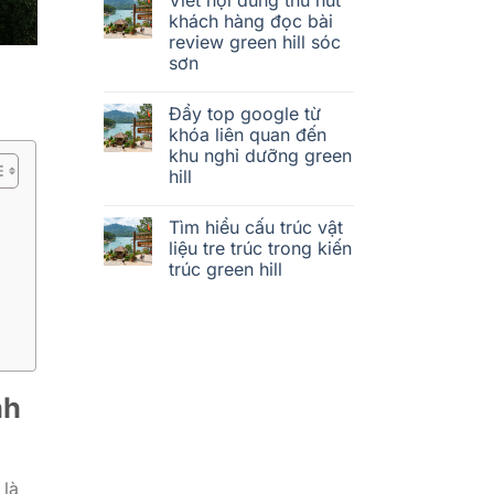
khách hàng đọc bài
review green hill sóc
sơn
Đẩy top google từ
khóa liên quan đến
khu nghỉ dưỡng green
hill
Tìm hiểu cấu trúc vật
liệu tre trúc trong kiến
trúc green hill
nh
 là