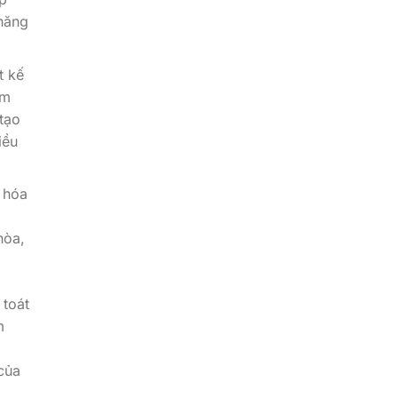
 năng
t kế
ảm
tạo
iều
 hóa
hòa,
 toát
m
của