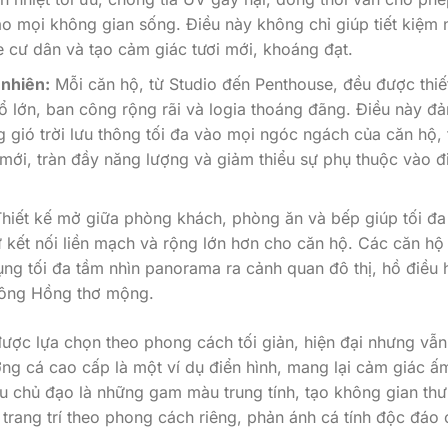
ào mọi không gian sống. Điều này không chỉ giúp tiết kiệm
 cư dân và tạo cảm giác tươi mới, khoáng đạt.
 nhiên:
Mỗi căn hộ, từ Studio đến Penthouse, đều được thiế
ổ lớn, ban công rộng rãi và logia thoáng đãng. Điều này đ
g gió trời lưu thông tối đa vào mọi ngóc ngách của căn hộ, 
mới, tràn đầy năng lượng và giảm thiểu sự phụ thuộc vào đ
hiết kế mở giữa phòng khách, phòng ăn và bếp giúp tối đa
ự kết nối liền mạch và rộng lớn hơn cho căn hộ. Các căn hộ
ụng tối đa tầm nhìn panorama ra cảnh quan đô thị, hồ điều 
sông Hồng thơ mộng.
được lựa chọn theo phong cách tối giản, hiện đại nhưng vẫn
ng cá cao cấp là một ví dụ điển hình, mang lại cảm giác ấ
àu chủ đạo là những gam màu trung tính, tạo không gian thư
 trang trí theo phong cách riêng, phản ánh cá tính độc đáo 