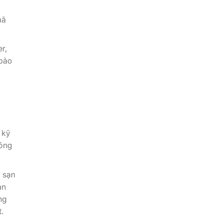
mã
r,
 bảo
 kỹ
công
h sạn
ạn
ng
.