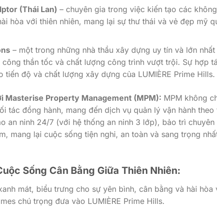
ptor (Thái Lan)
– chuyên gia trong việc kiến tạo các không
hài hòa với thiên nhiên, mang lại sự thư thái và vẻ đẹp mỹ q
ons
– một trong những nhà thầu xây dựng uy tín và lớn nhất 
i công thần tốc và chất lượng công trình vượt trội. Sự hợp t
 tiến độ và chất lượng xây dựng của LUMIÈRE Prime Hills.
ởi Masterise Property Management (MPM):
MPM không ch
đối tác đồng hành, mang đến dịch vụ quản lý vận hành theo 
 an ninh 24/7 (với hệ thống an ninh 3 lớp), bảo trì chuyên
m, mang lại cuộc sống tiện nghi, an toàn và sang trọng nhấ
 Cuộc Sống Cân Bằng Giữa Thiên Nhiên:
 xanh mát, biểu trưng cho sự yên bình, cân bằng và hài hòa 
Homes chú trọng đưa vào LUMIÈRE Prime Hills.