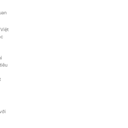
uan
Việt
ác
ỉ
tiêu
t
với