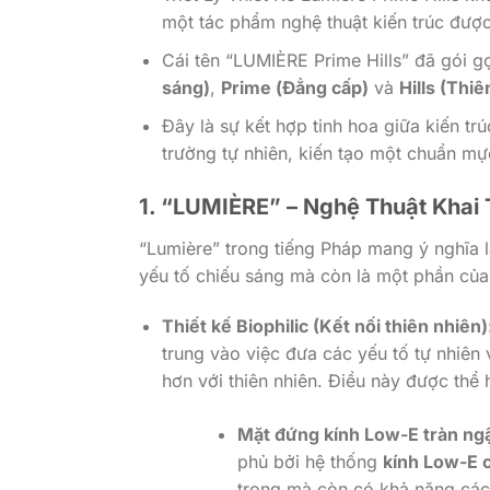
một tác phẩm nghệ thuật kiến trúc được 
Cái tên “LUMIÈRE Prime Hills” đã gói gọ
sáng)
,
Prime (Đẳng cấp)
và
Hills (Thiê
Đây là sự kết hợp tinh hoa giữa kiến trú
trường tự nhiên, kiến tạo một chuẩn mực
1. “LUMIÈRE” – Nghệ Thuật Khai
“Lumière” trong tiếng Pháp mang ý nghĩa l
yếu tố chiếu sáng mà còn là một phần của 
Thiết kế Biophilic (Kết nối thiên nhiên)
trung vào việc đưa các yếu tố tự nhiên
hơn với thiên nhiên. Điều này được thể 
Mặt đứng kính Low-E tràn ng
phủ bởi hệ thống
kính Low-E 
trọng mà còn có khả năng cách