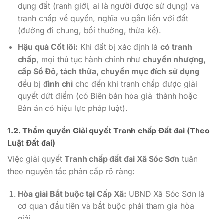
dụng đất (ranh giới, ai là người được sử dụng) và
tranh chấp về quyền, nghĩa vụ gắn liền với đất
(đường đi chung, bồi thường, thừa kế).
Hậu quả Cốt lõi:
Khi đất bị xác định là
có tranh
chấp
, mọi thủ tục hành chính như
chuyển nhượng,
cấp Sổ Đỏ, tách thửa, chuyển mục đích sử dụng
đều bị
đình chỉ
cho đến khi tranh chấp được giải
quyết dứt điểm (có Biên bản hòa giải thành hoặc
Bản án có hiệu lực pháp luật).
1.2. Thẩm quyền Giải quyết Tranh chấp Đất đai (Theo
Luật Đất đai)
Việc giải quyết
Tranh chấp đất đai Xã Sóc Sơn
tuân
theo nguyên tắc phân cấp rõ ràng:
Hòa giải Bắt buộc tại Cấp Xã:
UBND Xã Sóc Sơn là
cơ quan đầu tiên và bắt buộc phải tham gia hòa
giải.