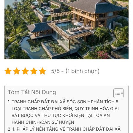
5/5 - (1 bình chọn)
Tóm Tắt Nội Dung
TRANH CHẤP ĐẤT ĐAI XÃ SÓC SƠN – PHÂN TÍCH 5
LOẠI TRANH CHẤP PHỔ BIẾN, QUY TRÌNH HÒA GIẢI
BẮT BUỘC VÀ THỦ TỤC KHỞI KIỆN TẠI TÒA ÁN
HÀNH CHÍNH/DÂN SỰ HUYỆN
1. PHÁP LÝ NỀN TẢNG VỀ TRANH CHẤP ĐẤT ĐAI XÃ