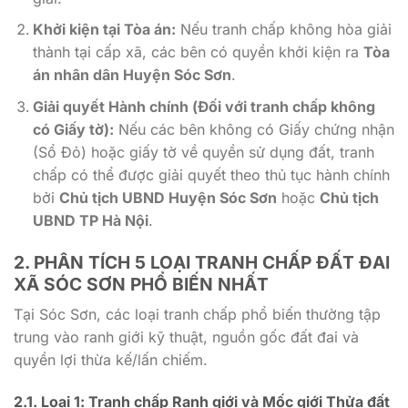
Khởi kiện tại Tòa án:
Nếu tranh chấp không hòa giải
thành tại cấp xã, các bên có quyền khởi kiện ra
Tòa
án nhân dân Huyện Sóc Sơn
.
Giải quyết Hành chính (Đối với tranh chấp không
có Giấy tờ):
Nếu các bên không có Giấy chứng nhận
(Sổ Đỏ) hoặc giấy tờ về quyền sử dụng đất, tranh
chấp có thể được giải quyết theo thủ tục hành chính
bởi
Chủ tịch UBND Huyện Sóc Sơn
hoặc
Chủ tịch
UBND TP Hà Nội
.
2. PHÂN TÍCH 5 LOẠI
TRANH CHẤP ĐẤT ĐAI
XÃ SÓC SƠN
PHỔ BIẾN NHẤT
Tại Sóc Sơn, các loại tranh chấp phổ biến thường tập
trung vào ranh giới kỹ thuật, nguồn gốc đất đai và
quyền lợi thừa kế/lấn chiếm.
2.1. Loại 1: Tranh chấp Ranh giới và Mốc giới Thửa đất