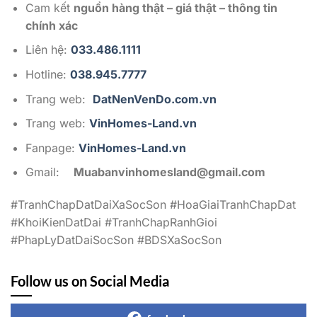
Cam kết
nguồn hàng thật – giá thật – thông tin
chính xác
Liên hệ:
033.486.1111
Hotline:
038.945.7777
Trang web:
DatNenVenDo.com.vn
Trang web:
VinHomes-Land.vn
Fanpage:
VinHomes-Land.vn
Gmail:
Muabanvinhomesland@gmail.com
#TranhChapDatDaiXaSocSon #HoaGiaiTranhChapDat
#KhoiKienDatDai #TranhChapRanhGioi
#PhapLyDatDaiSocSon #BDSXaSocSon
Follow us on Social Media