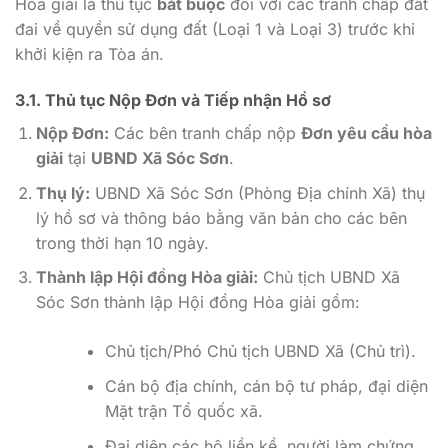
Hòa giải là thủ tục
bắt buộc
đối với các tranh chấp đất
đai về quyền sử dụng đất (Loại 1 và Loại 3) trước khi
khởi kiện ra Tòa án.
3.1. Thủ tục Nộp Đơn và Tiếp nhận Hồ sơ
Nộp Đơn:
Các bên tranh chấp nộp
Đơn yêu cầu hòa
giải
tại
UBND Xã Sóc Sơn
.
Thụ lý:
UBND Xã Sóc Sơn (Phòng Địa chính Xã) thụ
lý hồ sơ và thông báo bằng văn bản cho các bên
trong thời hạn 10 ngày.
Thành lập Hội đồng Hòa giải:
Chủ tịch UBND Xã
Sóc Sơn thành lập Hội đồng Hòa giải gồm:
Chủ tịch/Phó Chủ tịch UBND Xã (Chủ trì).
Cán bộ địa chính, cán bộ tư pháp, đại diện
Mặt trận Tổ quốc xã.
Đại diện các hộ liền kề, người làm chứng