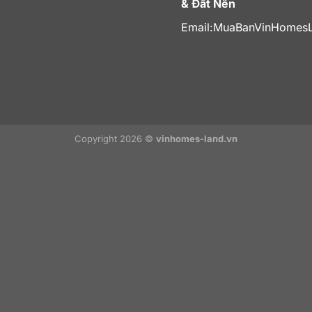
& Đất Nền
Email:
MuaBanVinHomes
Copyright 2026 ©
vinhomes-land.vn