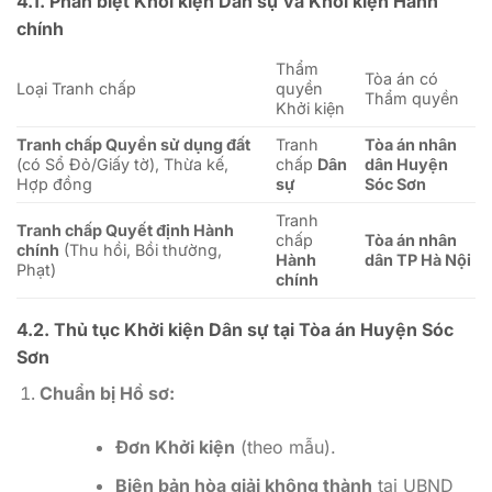
4.1. Phân biệt Khởi kiện Dân sự và Khởi kiện Hành
chính
Thẩm
Tòa án có
Loại Tranh chấp
quyền
Thẩm quyền
Khởi kiện
Tranh chấp Quyền sử dụng đất
Tranh
Tòa án nhân
(có Sổ Đỏ/Giấy tờ), Thừa kế,
chấp
Dân
dân Huyện
Hợp đồng
sự
Sóc Sơn
Tranh
Tranh chấp Quyết định Hành
chấp
Tòa án nhân
chính
(Thu hồi, Bồi thường,
Hành
dân TP Hà Nội
Phạt)
chính
4.2. Thủ tục Khởi kiện Dân sự tại Tòa án Huyện Sóc
Sơn
Chuẩn bị Hồ sơ:
Đơn Khởi kiện
(theo mẫu).
Biên bản hòa giải không thành
tại UBND