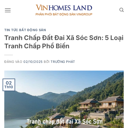
Bỏ
qua
nội
dung
TIN TỨC BẤT ĐỘNG SẢN
Tranh Chấp Đất Đai Xã Sóc Sơn: 5 Loại
Tranh Chấp Phổ Biến
ĐĂNG VÀO
02/10/2025
BỞI
TRƯỜNG PHÁT
02
Th10