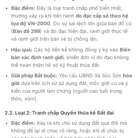
Đặc điểm:
Đây là loại tranh chấp phổ biến nhất,
thường xảy ra khi tiến hành
đo đạc cấp sổ theo hệ
tọa độ VN-2000
. Do sự sai lệch lớn giữa bản đồ cũ
(
Bản đồ 299
) và đo đạc hiện đại, ranh giới thực tế
và ranh giới trên bản vẽ bị chồng lấn.
Hậu quả:
Các hộ liền kề không đồng ý ký vào
Biên
bản xác định ranh giới
, khiến đơn vị đo đạc không
thể hoàn thiện hồ sơ kỹ thuật thửa đất.
Giải pháp Bắt buộc:
Yêu cầu UBND Xã Sóc Sơn
hòa
giải
dựa trên lịch sử sử dụng đất, mốc giới cũ và ý
kiến của người làm chứng (người cao tuổi trong
thôn, xóm).
2.2. Loại 2: Tranh chấp Quyền thừa kế Đất đai
Đặc điểm:
Xảy ra khi chủ sử dụng đất qua đời mà
không để lại di chúc rõ ràng, hoặc khi di chúc bị