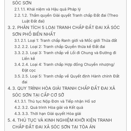
SÓC SƠN
1.1. Khái niệm và Hậu quả Pháp lý
1.2. Thẩm quyền Giải quyết Tranh chấp Đất đai (Theo
Luật Đất đai)
2. PHÂN TÍCH 5 LOẠI TRANH CHẤP ĐẤT ĐAI XÃ SÓC
SƠN PHỔ BIẾN NHẤT
2.1. Loại 1: Tranh chấp Ranh giới và Mốc giới Thửa đất
2.2. Loại 2: Tranh chấp Quyền thừa kế Đất đai
2.3. Loại 3: Tranh chấp về Lối đi Chung và Đường đi
Liền kề
2.4. Loại 4: Tranh chấp Hợp đồng Chuyển nhượng/
Đặt cọc
2.5. Loại 5: Tranh chấp về Quyết định Hành chính Đất
đai
3. QUY TRÌNH HÒA GIẢI TRANH CHẤP ĐẤT ĐAI XÃ
SÓC SƠN TẠI CẤP CƠ SỞ
3.1. Thủ tục Nộp Đơn và Tiếp nhận Hồ sơ
3.2. Quá trình Hòa giải và Kết quả
3.3. Thời hạn Giải quyết Hòa giải
4. THỦ TỤC VÀ KINH NGHIỆM KHỞI KIỆN TRANH
CHẤP ĐẤT ĐAI XÃ SÓC SƠN TẠI TÒA ÁN