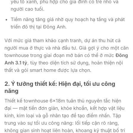
yếu tố xanh, phù hợp cho gia đình có trẻ nhỏ và
người cao tuổi.
Tiềm năng tăng giá nhờ quy hoạch hạ tầng và phát
triển đô thị tại Đông Anh.
Với mức giá tham khảo cạnh tranh, dự án thu hút cả
người mua ở thực và nhà đầu tư. Giá gợi ý cho một căn
townhouse trong giai đoạn mở bán có thể ở mức
Đông
Anh 3.1 tỷ
, tùy theo diện tích sử dụng, hoàn thiện nội
thất và gói smart home được lựa chọn.
2. Ý tưởng thiết kế: Hiện đại, tối ưu công
năng
Thiết kế townhouse 6x18m tuân thủ nguyên tắc hiện
đại — mặt tiền đơn giản, khỏe khoắn, kết hợp vật liệu
kính, kim loại và gỗ nhân tạo để tạo điểm nhấn. Tập
trung vào sự tối ưu công năng: lối tiếp cận rõ ràng,
không gian sinh hoạt liên hoàn, khoang kỹ thuật bố trí