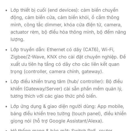
Lớp thiết bị cuối (end devices): cảm biến chuyển
động, cảm biến cửa, cảm biến khói, ổ cắm thông
minh, công tắc dimmer, khóa cửa điện tử, camera,
actuator rèm, bộ điều hòa thông minh, bộ đếm năng
lượng.
Lớp truyền dẫn: Ethernet có dây (CAT6), Wi-Fi,
Zigbee/Z-Wave, KNX cho cài đặt chuyên nghiệp. Đề
xuất ưu tiên hạ tầng có dây cho các liên kết quan
trọng (controller, camera chính, gateway).
Lớp điều khiển trung tâm (hub/ controller): Bộ điều
khiển (Gateway/Server) cài sẵn phần mềm quản lý,
tương thích với các giao thức phổ biến.
Lớp ứng dụng & giao diện người dùng: App mobile,
bảng điều khiển treo tường (touch panel), điều khiển
giọng nói (hỗ trợ Google Assistant/Alexa).
Hệ thống mạng & bảo mật: Switch PoE, router