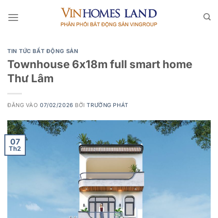
Bỏ
qua
nội
dung
TIN TỨC BẤT ĐỘNG SẢN
Townhouse 6x18m full smart home
Thư Lâm
ĐĂNG VÀO
07/02/2026
BỞI
TRƯỜNG PHÁT
07
Th2