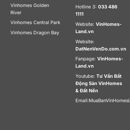
Vinhomes Golden
Hotline 3:
033 486
River
1111
Vinhomes Central Park
Website:
VinHomes-
Land.vn
Vinhomes Dragon Bay
Website:
DatNenVenDo.com.vn
Fanpage:
VinHomes-
Land.vn
Youtube:
Tư Vấn Bất
Động Sản VinHomes
& Đất Nền
Email:
MuaBanVinHomes