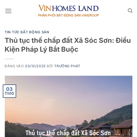
Bỏ
qua
nội
dung
TIN TỨC BẤT ĐỘNG SẢN
Thủ tục thế chấp đất Xã Sóc Sơn: Điều
Kiện Pháp Lý Bắt Buộc
ĐĂNG VÀO
03/10/2025
BỞI
TRƯỜNG PHÁT
03
Th10