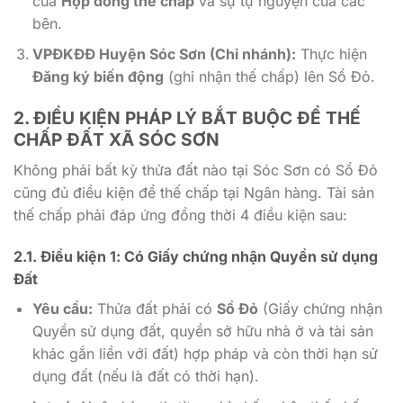
của
Hợp đồng thế chấp
và sự tự nguyện của các
bên.
VPĐKĐĐ Huyện Sóc Sơn (Chi nhánh):
Thực hiện
Đăng ký biến động
(ghi nhận thế chấp) lên Sổ Đỏ.
2. ĐIỀU KIỆN PHÁP LÝ BẮT BUỘC ĐỂ
THẾ
CHẤP ĐẤT XÃ SÓC SƠN
Không phải bất kỳ thửa đất nào tại Sóc Sơn có Sổ Đỏ
cũng đủ điều kiện để thế chấp tại Ngân hàng. Tài sản
thế chấp phải đáp ứng đồng thời 4 điều kiện sau:
2.1. Điều kiện 1: Có
Giấy chứng nhận Quyền sử dụng
Đất
Yêu cầu:
Thửa đất phải có
Sổ Đỏ
(Giấy chứng nhận
Quyền sử dụng đất, quyền sở hữu nhà ở và tài sản
khác gắn liền với đất) hợp pháp và còn thời hạn sử
dụng đất (nếu là đất có thời hạn).