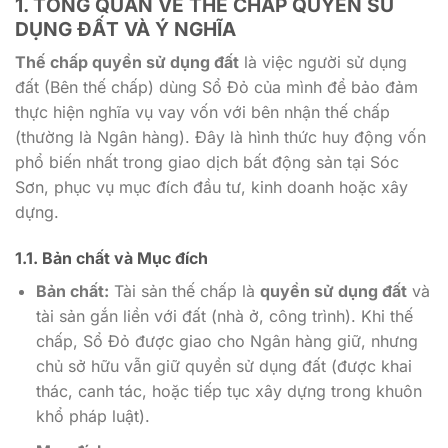
1. TỔNG QUAN VỀ
THẾ CHẤP QUYỀN SỬ
DỤNG ĐẤT
VÀ Ý NGHĨA
Thế chấp quyền sử dụng đất
là việc người sử dụng
đất (Bên thế chấp) dùng Sổ Đỏ của mình để bảo đảm
thực hiện nghĩa vụ vay vốn với bên nhận thế chấp
(thường là Ngân hàng). Đây là hình thức huy động vốn
phổ biến nhất trong giao dịch bất động sản tại Sóc
Sơn, phục vụ mục đích đầu tư, kinh doanh hoặc xây
dựng.
1.1. Bản chất và Mục đích
Bản chất:
Tài sản thế chấp là
quyền sử dụng đất
và
tài sản gắn liền với đất (nhà ở, công trình). Khi thế
chấp, Sổ Đỏ được giao cho Ngân hàng giữ, nhưng
chủ sở hữu vẫn giữ quyền sử dụng đất (được khai
thác, canh tác, hoặc tiếp tục xây dựng trong khuôn
khổ pháp luật).