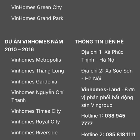
VinHomes Green City
VinHomes Grand Park
DỰ ÁN VINHOMES NĂM
THÔNG TIN LIÊN HỆ
2010 – 2016
Địa chỉ 1: Xã Phúc
Vinhomes Metropolis
Thịnh - Hà Nội
Vinhomes Thăng Long
Địa chỉ 2: Xã Sóc Sơn
- Hà Nội
Vinhomes Gardenia
Vinhomes-Land
: Đơn
Vinhomes Nguyễn Chí
vị phân phối bất động
Thanh
sản Vingroup
Vinhomes Times City
Hotline 1:
038 945
Vinhomes Royal City
7777
Vinhomes Riverside
Hotline 2:
085 818 1111