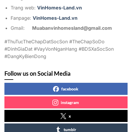
Trang web:
VinHomes-Land.vn
Fanpage:
VinHomes-Land.vn
Gmail:
Muabanvinhomesland@gmail.com
#ThuTucTheChapDatSocSon #TheChapSoDo
#DinhGiaDat #VayVonNganHang #BDSXaSocSon
#DangKyBienDong
Follow us on Social Media
facebook
instagram
x
tumblr