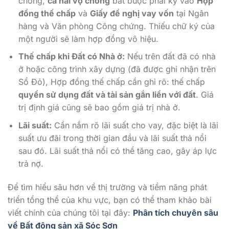
chồng,
cả hai vợ chồng
bắt buộc phải ký vào
Hợp
đồng thế chấp
và
Giấy đề nghị vay vốn
tại Ngân
hàng và Văn phòng Công chứng. Thiếu chữ ký của
một người sẽ làm hợp đồng vô hiệu.
Thế chấp khi Đất có Nhà ở:
Nếu trên đất đã có nhà
ở hoặc công trình xây dựng (đã được ghi nhận trên
Sổ Đỏ), Hợp đồng thế chấp cần ghi rõ: thế chấp
quyền sử dụng đất và tài sản gắn liền với đất
. Giá
trị định giá cũng sẽ bao gồm giá trị nhà ở.
Lãi suất:
Cần nắm rõ lãi suất cho vay, đặc biệt là lãi
suất ưu đãi trong thời gian đầu và lãi suất thả nổi
sau đó. Lãi suất thả nổi có thể tăng cao, gây áp lực
trả nợ.
Để tìm hiểu sâu hơn về thị trường và tiềm năng phát
triển tổng thể của khu vực, bạn có thể tham khảo bài
viết chính của chúng tôi tại đây:
Phân tích chuyên sâu
về Bất động sản xã Sóc Sơn