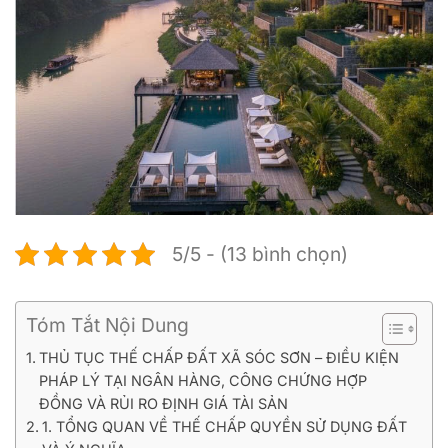
5/5 - (13 bình chọn)
Tóm Tắt Nội Dung
THỦ TỤC THẾ CHẤP ĐẤT XÃ SÓC SƠN – ĐIỀU KIỆN
PHÁP LÝ TẠI NGÂN HÀNG, CÔNG CHỨNG HỢP
ĐỒNG VÀ RỦI RO ĐỊNH GIÁ TÀI SẢN
1. TỔNG QUAN VỀ THẾ CHẤP QUYỀN SỬ DỤNG ĐẤT