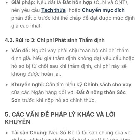
Giải pháp:
Nếu đất là
Đất hỗn hợp
(CLN và ONT),
nên yêu cầu
Tách thửa
hoặc
Chuyển mục đích
phần đất ở trước khi thế chấp để đạt được mức định
giá cao nhất.
4.3. Rủi ro 3: Chi phí
Phát sinh Thẩm định
Vấn đề:
Người vay phải chịu toàn bộ chi phí thẩm
định giá. Nếu giá thẩm định không đạt yêu cầu hoặc
hồ sơ bị từ chối sau khi thẩm định, chi phí này sẽ
không được hoàn lại.
Khuyến nghị:
Cần tìm hiểu kỹ
Chính sách cho vay
của các Ngân hàng đối với
Đất ở nông thôn Sóc
Sơn
trước khi nộp hồ sơ chính thức.
5. CÁC VẤN ĐỀ PHÁP LÝ KHÁC VÀ LỜI
KHUYÊN
Tài sản Chung:
Nếu Sổ Đỏ là tài sản chung của vợ