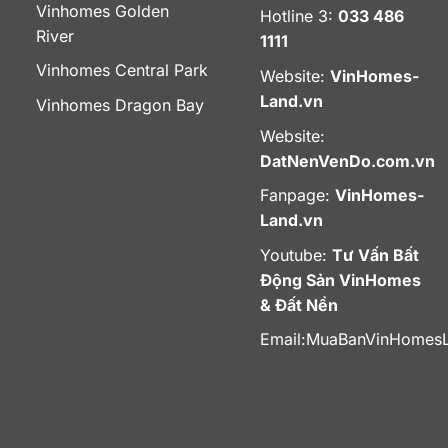
Vinhomes Golden
Hotline 3:
033 486
River
1111
Vinhomes Central Park
Website:
VinHomes-
Land.vn
Vinhomes Dragon Bay
Website:
DatNenVenDo.com.vn
Fanpage:
VinHomes-
Land.vn
Youtube:
Tư Vấn Bất
Động Sản VinHomes
& Đất Nền
Email:
MuaBanVinHomes