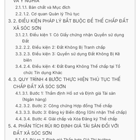
VÀ Ý NGHĨA
1.1. Bản chất và Mục đích
1.2. Cơ quan Quản lý Thủ tục
2. ĐIỀU KIỆN PHÁP LÝ BẮT BUỘC ĐỂ THẾ CHẤP ĐẤT
XÃ SÓC SƠN
2.1. Điều kiện 1: Có Giấy chứng nhận Quyền sử dụng
Đất
2.2. Điều kiện 2: Đất Không Bị Tranh chấp
2.3. Điều kiện 3: Quyền sử dụng Đất Không Bị Kê
biên
2.4. Điều kiện 4: Đất Đang Không Thế chấp tại Tổ
chức Tín dụng Khác
3. QUY TRÌNH 4 BƯỚC THỰC HIỆN THỦ TỤC THẾ
CHẤP ĐẤT XÃ SÓC SƠN
3.1. Bước 1: Thẩm định Hồ sơ và Định giá Tài sản
(Ngân hàng)
3.2. Bước 2: Công chứng Hợp đồng Thế chấp
3.3. Bước 3: Đăng ký Biến động (Ghi nhận Thế chấp)
3.4. Bước 4: Giải chấp và Xóa Đăng ký Thế chấp
4. PHÂN TÍCH RỦI RO ĐỊNH GIÁ TÀI SẢN ĐỐI VỚI
ĐẤT XÃ SÓC SƠN
4.1. Rủi ro 1: Định giá Thấp hơn Giá Thị trường