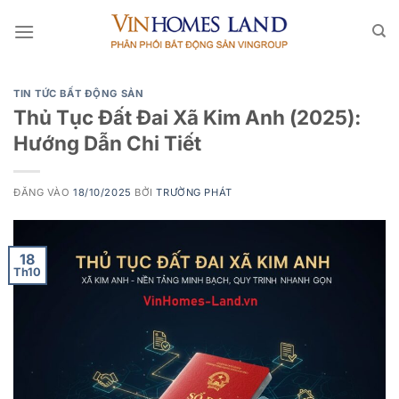
Bỏ
qua
nội
dung
TIN TỨC BẤT ĐỘNG SẢN
Thủ Tục Đất Đai Xã Kim Anh (2025):
Hướng Dẫn Chi Tiết
ĐĂNG VÀO
18/10/2025
BỞI
TRƯỜNG PHÁT
18
Th10