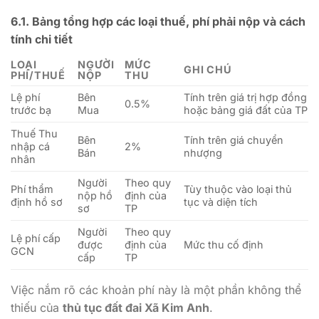
6.1. Bảng tổng hợp các loại thuế, phí phải nộp và cách
tính chi tiết
LOẠI
NGƯỜI
MỨC
GHI CHÚ
PHÍ/THUẾ
NỘP
THU
Lệ phí
Bên
Tính trên giá trị hợp đồng
0.5%
trước bạ
Mua
hoặc bảng giá đất của TP
Thuế Thu
Bên
Tính trên giá chuyển
nhập cá
2%
Bán
nhượng
nhân
Người
Theo quy
Phí thẩm
Tùy thuộc vào loại thủ
nộp hồ
định của
định hồ sơ
tục và diện tích
sơ
TP
Người
Theo quy
Lệ phí cấp
được
định của
Mức thu cố định
GCN
cấp
TP
Việc nắm rõ các khoản phí này là một phần không thể
thiếu của
thủ tục đất đai Xã Kim Anh
.