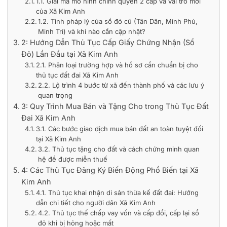
1.1. Giải mã mô hình chính quyền 2 cấp và vai trò mới
của Xã Kim Anh
1.2. Tính pháp lý của sổ đỏ cũ (Tân Dân, Minh Phú,
Minh Trí) và khi nào cần cập nhật?
2: Hướng Dẫn Thủ Tục Cấp Giấy Chứng Nhận (Sổ
Đỏ) Lần Đầu tại Xã Kim Anh
2.1. Phân loại trường hợp và hồ sơ cần chuẩn bị cho
thủ tục đất đai Xã Kim Anh
2.2. Lộ trình 4 bước từ xã đến thành phố và các lưu ý
quan trọng
3: Quy Trình Mua Bán và Tặng Cho trong Thủ Tục Đất
Đai Xã Kim Anh
3.1. Các bước giao dịch mua bán đất an toàn tuyệt đối
tại Xã Kim Anh
3.2. Thủ tục tặng cho đất và cách chứng minh quan
hệ để được miễn thuế
4: Các Thủ Tục Đăng Ký Biến Động Phổ Biến tại Xã
Kim Anh
4.1. Thủ tục khai nhận di sản thừa kế đất đai: Hướng
dẫn chi tiết cho người dân Xã Kim Anh
4.2. Thủ tục thế chấp vay vốn và cấp đổi, cấp lại sổ
đỏ khi bị hỏng hoặc mất