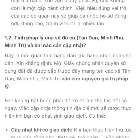
mặt địa danh, khu vực địa lý phục vụ, chứ không
còn là một cấp hành chính. Việc hiểu đúng vai trò
của các cơ quan này sẽ giúp bạn nộp hồ sơ đúng
nơi, đúng chỗ, tránh việc đi lại nhiều lần.
1.2. Tính pháp lý của sổ đỏ cũ (Tân Dân, Minh Phú,
Minh Trí) và khi nào cần cập nhật?
Đây là mối quan tâm hàng đầu của hàng chục ngàn hộ
dân. Xin khẳng định: Mọi Giấy chứng nhận quyền sử
dụng đất đã được cấp trước đây mang tên các xã Tân
Dân, Minh Phú, Minh Trí
vẫn còn nguyên giá trị pháp
lý
.
Bạn không bắt buộc phải đổ xô đi làm thủ tục đổi sổ
ngay. Việc cập nhật thông tin địa chỉ mới sẽ được thực
hiện khi bạn có phát sinh giao dịch. Cụ thể:
Cập nhật khi có giao dịch:
Khi bạn thực hiện thủ tục
mua bán, tặng cho, thừa kế, thế chấp…, Văn phòng