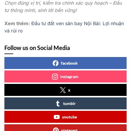
Chọn đúng vị trí, kiểm tra chính xác quy hoạch – Đầu
tư thông minh, sinh lời bền vững!
Xem thêm:
Đầu tư đất ven sân bay Nội Bài: Lợi nhuận
và rủi ro
Follow us on Social Media
facebook
instagram
x
tumblr
youtube
pinterest