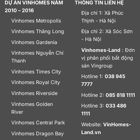
DỰ ÁN VINHOMES NĂM
THÔNG TIN LIÊN HỆ
2010 – 2016
Địa chỉ 1: Xã Phúc
Vinhomes Metropolis
Thịnh - Hà Nội
Vinhomes Thăng Long
Địa chỉ 2: Xã Sóc Sơn
- Hà Nội
Vinhomes Gardenia
Vinhomes-Land
: Đơn
Vinhomes Nguyễn Chí
vị phân phối bất động
Thanh
sản Vingroup
Vinhomes Times City
Hotline 1:
038 945
Vinhomes Royal City
7777
Vinhomes Riverside
Hotline 2:
085 818 1111
Vinhomes Golden
Hotline 3:
033 486
River
1111
Vinhomes Central Park
Website:
VinHomes-
Land.vn
Vinhomes Dragon Bay