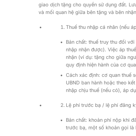
giao dịch tặng cho quyền sử dụng đất. Lư
và mối quan hệ giữa bên tặng và bên nhận
Thuế thu nhập cá nhân (nếu á
Bản chất: thuế truy thu đối với
nhập nhận được). Việc áp thu
nhận (ví dụ: tặng cho giữa ng
quy định hiện hành của cơ qua
Cách xác định: cơ quan thuế sẽ
UBND ban hành hoặc theo kết q
nhập chịu thuế (nếu có), áp dụ
Lệ phí trước bạ / lệ phí đăng 
Bản chất: khoản phí nộp khi đă
trước bạ, một số khoản gọi là 