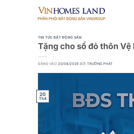
Bỏ
qua
nội
dung
TIN TỨC BẤT ĐỘNG SẢN
Tặng cho sổ đỏ thôn Vệ 
ĐĂNG VÀO
20/04/2026
BỞI
TRƯỜNG PHÁT
20
Th4