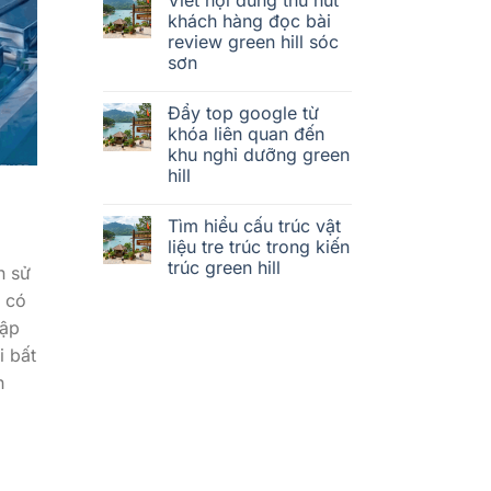
khách hàng đọc bài
review green hill sóc
sơn
Đẩy top google từ
khóa liên quan đến
khu nghỉ dưỡng green
hill
Tìm hiểu cấu trúc vật
liệu tre trúc trong kiến
trúc green hill
n sử
í có
cập
i bất
h