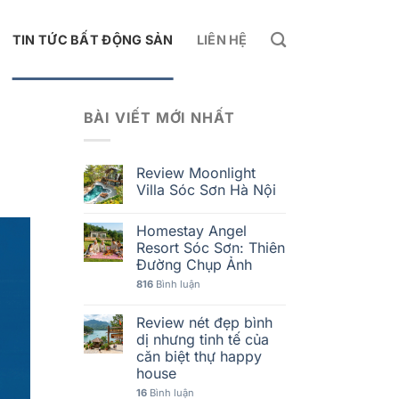
TIN TỨC BẤT ĐỘNG SẢN
LIÊN HỆ
BÀI VIẾT MỚI NHẤT
Review Moonlight
Villa Sóc Sơn Hà Nội
Homestay Angel
Resort Sóc Sơn: Thiên
Đường Chụp Ảnh
816
Bình luận
Review nét đẹp bình
dị nhưng tinh tế của
căn biệt thự happy
house
16
Bình luận