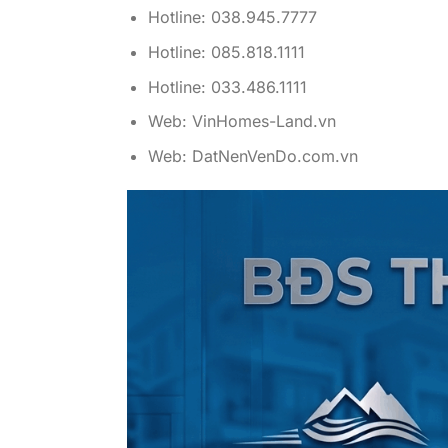
Hotline: 038.945.7777
Hotline: 085.818.1111
Hotline: 033.486.1111
Web: VinHomes-Land.vn
Web: DatNenVenDo.com.vn