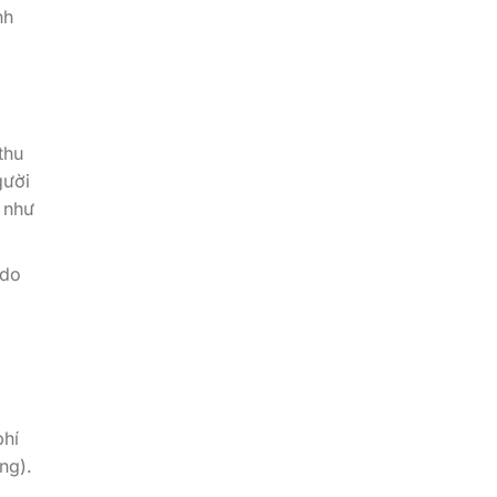
nh
thu
gười
 như
 do
phí
ng).