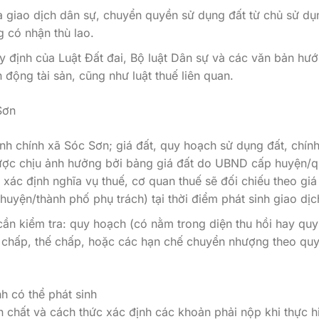
 giao dịch dân sự, chuyển quyền sử dụng đất từ chủ sử dụ
 có nhận thù lao.
uy định của Luật Đất đai, Bộ luật Dân sự và các văn bản hư
động tài sản, cũng như luật thuế liên quan.
Sơn
ành chính xã Sóc Sơn; giá đất, quy hoạch sử dụng đất, chín
được chịu ảnh hưởng bởi bảng giá đất do UBND cấp huyện/
i xác định nghĩa vụ thuế, cơ quan thuế sẽ đối chiếu theo giá
uyện/thành phố phụ trách) tại thời điểm phát sinh giao dịc
cần kiểm tra: quy hoạch (có nằm trong diện thu hồi hay quy
h chấp, thế chấp, hoặc các hạn chế chuyển nhượng theo quy
ính có thể phát sinh
ản chất và cách thức xác định các khoản phải nộp khi thực h