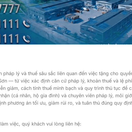
h pháp lý và thuế sâu sắc liên quan đến việc tặng cho quyề
Sơn — từ việc xác định căn cứ pháp lý, khoản thuế và lệ ph
ễn giảm, cách tính thuế minh bạch và quy trình thủ tục để 
 nhận (cá nhân, hộ gia đình) và chuyên viên pháp lý, môi giớ
h phương án tối ưu, giảm rủi ro, và tuân thủ đúng quy địn
 làm việc, quý khách vui lòng liên hệ: