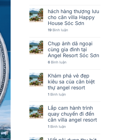
hách hàng thượng lưu
cho căn villa Happy
House Sóc Sơn
19
Bình luận
Chụp ảnh dã ngoại
cùng gia đình tại
Angel Resort Sóc Sơn
6
Bình luận
Khám phá vẻ đẹp
kiêu sa của căn biệt
thự angel resort
1
Bình luận
Lắp cam hành trình
quay chuyến đi đến
căn villa angel resort
1
Bình luận
Viết nội dung thu hút