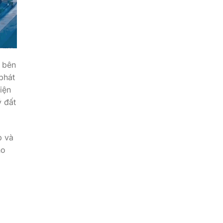
a bên
phát
iện
ý đất
p và
ho