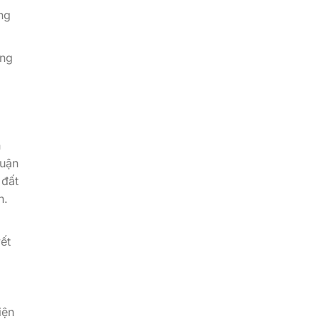
ng
ớng
h
quận
 đất
h.
ết
iện