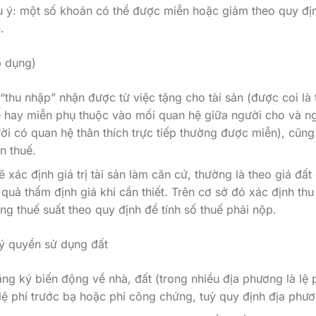
u ý: một số khoản có thể được miễn hoặc giảm theo quy đị
.
p dụng)
 “thu nhập” nhận được từ việc tặng cho tài sản (được coi là 
ế hay miễn phụ thuộc vào mối quan hệ giữa người cho và n
ười có quan hệ thân thích trực tiếp thường được miễn), cũng
n thuế.
 xác định giá trị tài sản làm căn cứ, thường là theo giá đất
uả thẩm định giá khi cần thiết. Trên cơ sở đó xác định thu
ng thuế suất theo quy định để tính số thuế phải nộp.
ký quyền sử dụng đất
ng ký biến động về nhà, đất (trong nhiều địa phương là lệ 
lệ phí trước bạ hoặc phí công chứng, tuỳ quy định địa phươ