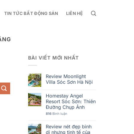
TIN TỨC BẤT ĐỘNG SẢN
LIÊN HỆ
ẰNG
BÀI VIẾT MỚI NHẤT
Review Moonlight
Villa Sóc Sơn Hà Nội
Homestay Angel
Resort Sóc Sơn: Thiên
Đường Chụp Ảnh
816
Bình luận
Review nét đẹp bình
dị nhưng tinh tế của