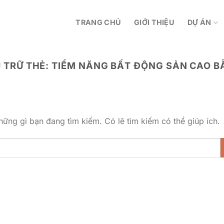
TRANG CHỦ
GIỚI THIỆU
DỰ ÁN
 TRỮ THẺ:
TIỀM NĂNG BẤT ĐỘNG SẢN CAO B
ững gì bạn đang tìm kiếm. Có lẽ tìm kiếm có thể giúp ích.