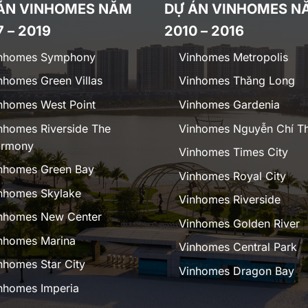
ÁN VINHOMES NĂM
DỰ ÁN VINHOMES N
7 – 2019
2010 – 2016
nhomes Symphony
Vinhomes Metropolis
nhomes Green Villas
Vinhomes Thăng Long
nhomes West Point
Vinhomes Gardenia
nhomes Riverside The
Vinhomes Nguyễn Chí T
rmony
Vinhomes Times City
nhomes Green Bay
Vinhomes Royal City
nhomes Skylake
Vinhomes Riverside
nhomes New Center
Vinhomes Golden River
nhomes Marina
Vinhomes Central Park
nhomes Star City
Vinhomes Dragon Bay
nhomes Imperia