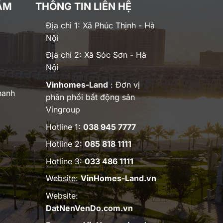
ĂM
THÔNG TIN LIÊN HỆ
Địa chỉ 1: Xã Phúc Thịnh - Hà
Nội
Địa chỉ 2: Xã Sóc Sơn - Hà
Nội
Vinhomes-Land
: Đơn vị
hanh
phân phối bất động sản
Vingroup
Hotline 1:
038 945 7777
Hotline 2:
085 818 1111
Hotline 3:
033 486 1111
Website:
VinHomes-Land.vn
Website:
DatNenVenDo.com.vn