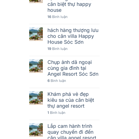
căn biệt thự happy
house
16
Bình luận
hách hàng thượng lưu
cho căn villa Happy
House Sóc Sơn
19
Bình luận
Chụp ảnh dã ngoại
cùng gia đình tại
Angel Resort Sóc Sơn
6
Bình luận
Khám phá vẻ đẹp
kiêu sa của căn biệt
thự angel resort
1
Bình luận
Lắp cam hành trình
quay chuyến đi đến
căn villa angel resort