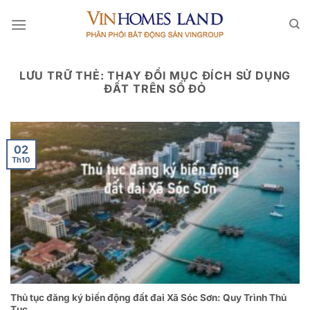
Bỏ
qua
nội
dung
LƯU TRỮ THẺ:
THAY ĐỔI MỤC ĐÍCH SỬ DỤNG
ĐẤT TRÊN SỔ ĐỎ
02
Th10
Thủ tục đăng ký biến động đất đai Xã Sóc Sơn: Quy Trình Thủ
Tục