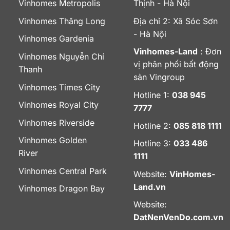
Vinhomes Metropolis
Thịnh - Hà Nội
Vinhomes Thăng Long
Địa chỉ 2: Xã Sóc Sơn
- Hà Nội
Vinhomes Gardenia
Vinhomes-Land
: Đơn
Vinhomes Nguyễn Chí
vị phân phối bất động
Thanh
sản Vingroup
Vinhomes Times City
Hotline 1:
038 945
Vinhomes Royal City
7777
Vinhomes Riverside
Hotline 2:
085 818 1111
Vinhomes Golden
Hotline 3:
033 486
River
1111
Vinhomes Central Park
Website:
VinHomes-
Land.vn
Vinhomes Dragon Bay
Website:
DatNenVenDo.com.vn