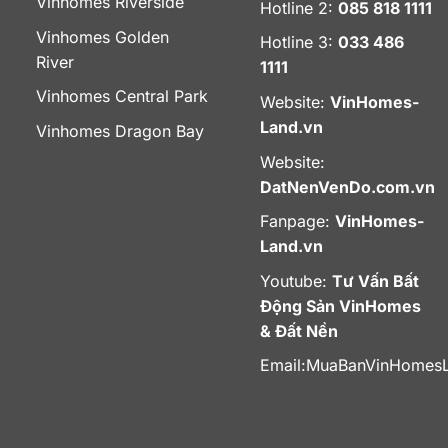
Vinhomes Riverside
Hotline 2:
085 818 1111
Vinhomes Golden
Hotline 3:
033 486
River
1111
Vinhomes Central Park
Website:
VinHomes-
Land.vn
Vinhomes Dragon Bay
Website:
DatNenVenDo.com.vn
Fanpage:
VinHomes-
Land.vn
Youtube:
Tư Vấn Bất
Động Sản VinHomes
& Đất Nền
Email:
MuaBanVinHomes