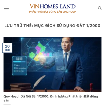
Bỏ
qua
nội
dung
LƯU TRỮ THẺ:
MỤC ĐÍCH SỬ DỤNG ĐẤT 1/2000
26
Th11
Quy Hoạch Xã Nội Bài 1/2000: Định hướng Phát triển Bất động
sản