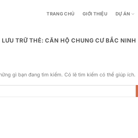
TRANG CHỦ
GIỚI THIỆU
DỰ ÁN
LƯU TRỮ THẺ:
CĂN HỘ CHUNG CƯ BẮC NINH
ững gì bạn đang tìm kiếm. Có lẽ tìm kiếm có thể giúp ích.