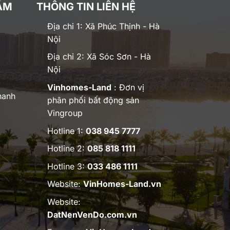
ĂM
THÔNG TIN LIÊN HỆ
Địa chỉ 1: Xã Phúc Thịnh - Hà
Nội
Địa chỉ 2: Xã Sóc Sơn - Hà
Nội
Vinhomes-Land
: Đơn vị
hanh
phân phối bất động sản
Vingroup
Hotline 1:
038 945 7777
Hotline 2:
085 818 1111
Hotline 3:
033 486 1111
Website:
VinHomes-Land.vn
Website:
DatNenVenDo.com.vn