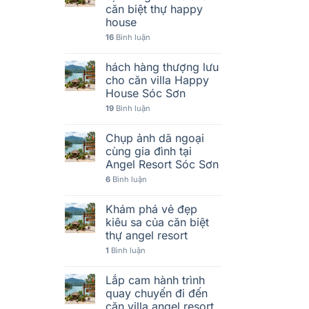
căn biệt thự happy
house
16
Bình luận
hách hàng thượng lưu
cho căn villa Happy
House Sóc Sơn
19
Bình luận
Chụp ảnh dã ngoại
cùng gia đình tại
Angel Resort Sóc Sơn
6
Bình luận
Khám phá vẻ đẹp
kiêu sa của căn biệt
thự angel resort
1
Bình luận
Lắp cam hành trình
quay chuyến đi đến
căn villa angel resort