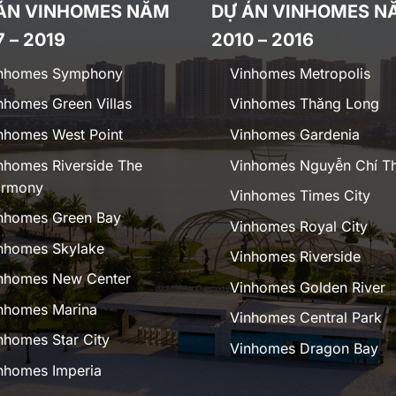
ÁN VINHOMES NĂM
DỰ ÁN VINHOMES N
7 – 2019
2010 – 2016
nhomes Symphony
Vinhomes Metropolis
nhomes Green Villas
Vinhomes Thăng Long
nhomes West Point
Vinhomes Gardenia
nhomes Riverside The
Vinhomes Nguyễn Chí T
rmony
Vinhomes Times City
nhomes Green Bay
Vinhomes Royal City
nhomes Skylake
Vinhomes Riverside
nhomes New Center
Vinhomes Golden River
nhomes Marina
Vinhomes Central Park
nhomes Star City
Vinhomes Dragon Bay
nhomes Imperia