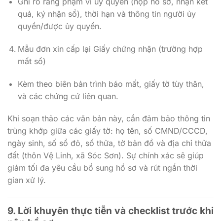
Ghi rõ ràng phạm vi ủy quyền (nộp hồ sơ, nhận kết
quả, ký nhận sổ), thời hạn và thông tin người ủy
quyền/được ủy quyền.
Mẫu đơn xin cấp lại Giấy chứng nhận (trường hợp
mất sổ)
Kèm theo biên bản trình báo mất, giấy tờ tùy thân,
và các chứng cứ liên quan.
Khi soạn thảo các văn bản này, cần đảm bảo thông tin
trùng khớp giữa các giấy tờ: họ tên, số CMND/CCCD,
ngày sinh, số sổ đỏ, số thửa, tờ bản đồ và địa chỉ thửa
đất (thôn Vệ Linh, xã Sóc Sơn). Sự chính xác sẽ giúp
giảm tối đa yêu cầu bổ sung hồ sơ và rút ngắn thời
gian xử lý.
9. Lời khuyên thực tiễn và checklist trước khi