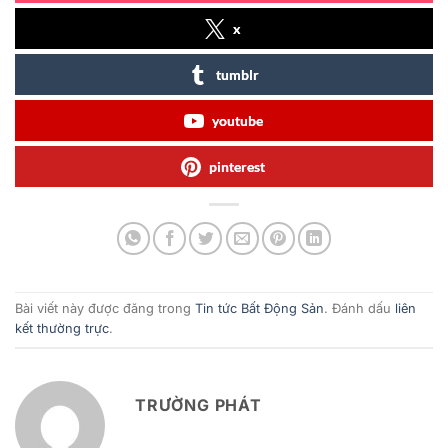
x
tumblr
youtube
pinterest
Bài viết này được đăng trong
Tin tức Bất Động Sản
. Đánh dấu
liên
kết thường trực
.
TRƯỜNG PHÁT