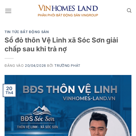
Bỏ
qua
nội
dung
TIN TỨC BẤT ĐỘNG SẢN
Sổ đỏ thôn Vệ Linh xã Sóc Sơn giải
chấp sau khi trả nợ
ĐĂNG VÀO
20/04/2026
BỞI
TRƯỜNG PHÁT
20
Th4