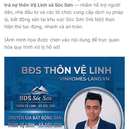
trả nợ thôn Vệ Linh xã Sóc Sơn
— nhằm hỗ trợ người
dân, nhà đầu tư và các tổ chức cung cấp dịch vụ pháp
lý, bất động sản tại khu vực Sóc Sơn (Hà Nội) thực
hiện thủ tục đúng, nhanh và an toàn.
(Ảnh minh họa được chèn vào nội dung để trực quan
hóa quy trình xử lý hồ sơ)