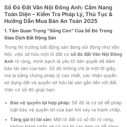
Sổ Đỏ Đất Vân Nội Đông Anh: Cẩm Nang
Toàn Diện – Kiểm Tra Pháp Lý, Thủ Tục &
Hướng Dẫn Mua Bán An Toàn 2025
1. Tầm Quan Trọng “Sống Còn” Của Sổ Đỏ Trong
Giao Dịch Bất Động Sản
Trong thị trường bất động sản đang sôi động như Vân
Nội, việc sở hữu một lô đất có
sổ đỏ đất Vân Nội Đông
Anh
rõ ràng, minh bạch là yếu tố tiên quyết để đảm
bảo tài sản của bạn. Sổ đỏ không chỉ là một tờ giấy,
mà là bằng chứng pháp lý cao nhất, xác nhận quyền
sử dụng đất và quyền sở hữu tài sản gắn liền với đất.
Việc có sổ đỏ giúp bạn:
Bảo vệ quyền lợi hợp pháp:
Sổ đỏ là cơ sở để pháp
luật bảo vệ quyền lợi của bạn khi xảy ra tranh chấp.
Tăng giá trị tài sản:
Một lô đất có sổ đỏ rõ ràng,
không tranh chấp sẽ có giá trị cao hơn và dễ dàng