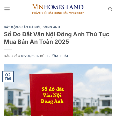
Bỏ
qua
nội
dung
BẤT ĐỘNG SẢN HÀ NỘI
,
ĐÔNG ANH
Sổ Đỏ Đất Vân Nội Đông Anh Thủ Tục
Mua Bán An Toàn 2025
ĐĂNG VÀO
02/09/2025
BỞI
TRƯỜNG PHÁT
02
Th9