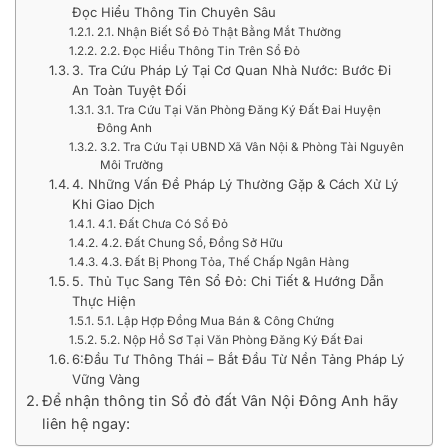
Đọc Hiểu Thông Tin Chuyên Sâu
2.1. Nhận Biết Sổ Đỏ Thật Bằng Mắt Thường
2.2. Đọc Hiểu Thông Tin Trên Sổ Đỏ
3. Tra Cứu Pháp Lý Tại Cơ Quan Nhà Nước: Bước Đi
An Toàn Tuyệt Đối
3.1. Tra Cứu Tại Văn Phòng Đăng Ký Đất Đai Huyện
Đông Anh
3.2. Tra Cứu Tại UBND Xã Vân Nội & Phòng Tài Nguyên
Môi Trường
4. Những Vấn Đề Pháp Lý Thường Gặp & Cách Xử Lý
Khi Giao Dịch
4.1. Đất Chưa Có Sổ Đỏ
4.2. Đất Chung Sổ, Đồng Sở Hữu
4.3. Đất Bị Phong Tỏa, Thế Chấp Ngân Hàng
5. Thủ Tục Sang Tên Sổ Đỏ: Chi Tiết & Hướng Dẫn
Thực Hiện
5.1. Lập Hợp Đồng Mua Bán & Công Chứng
5.2. Nộp Hồ Sơ Tại Văn Phòng Đăng Ký Đất Đai
6:Đầu Tư Thông Thái – Bắt Đầu Từ Nền Tảng Pháp Lý
Vững Vàng
Để nhận thông tin Sổ đỏ đất Vân Nội Đông Anh hãy
liên hệ ngay: