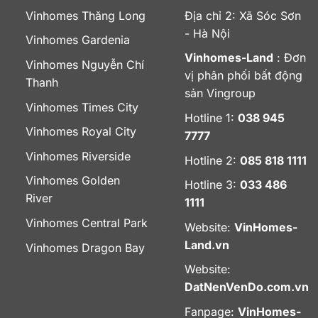
Vinhomes Thăng Long
Địa chỉ 2: Xã Sóc Sơn
- Hà Nội
Vinhomes Gardenia
Vinhomes-Land
: Đơn
Vinhomes Nguyễn Chí
vị phân phối bất động
Thanh
sản Vingroup
Vinhomes Times City
Hotline 1:
038 945
Vinhomes Royal City
7777
Vinhomes Riverside
Hotline 2:
085 818 1111
Vinhomes Golden
Hotline 3:
033 486
River
1111
Vinhomes Central Park
Website:
VinHomes-
Land.vn
Vinhomes Dragon Bay
Website:
DatNenVenDo.com.vn
Fanpage:
VinHomes-