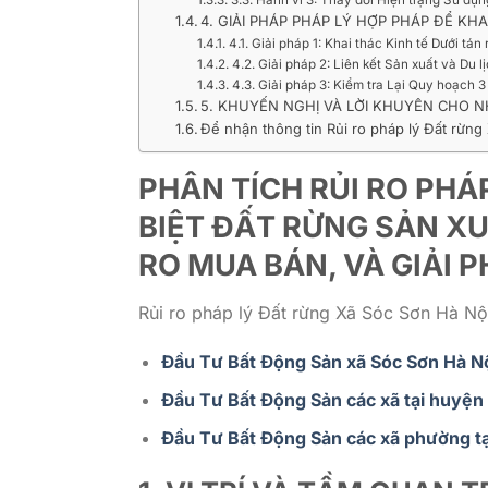
4. GIẢI PHÁP PHÁP LÝ HỢP PHÁP ĐỂ K
4.1. Giải pháp 1: Khai thác Kinh tế Dưới tán
4.2. Giải pháp 2: Liên kết Sản xuất và Du 
4.3. Giải pháp 3: Kiểm tra Lại Quy hoạch 3 
5. KHUYẾN NGHỊ VÀ LỜI KHUYÊN CHO N
Để nhận thông tin Rủi ro pháp lý Đất rừng
PHÂN TÍCH RỦI RO PHÁ
BIỆT ĐẤT RỪNG SẢN XU
RO MUA BÁN, VÀ GIẢI 
Rủi ro pháp lý Đất rừng Xã Sóc Sơn Hà Nội
Đầu Tư Bất Động Sản xã Sóc Sơn Hà N
Đầu Tư Bất Động Sản các xã tại huyện
Đầu Tư Bất Động Sản các xã phường tạ