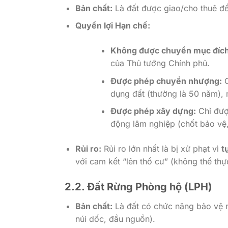
Bản chất:
Là đất được giao/cho thuê để
Quyền lợi Hạn chế:
Không được chuyển mục đích 
của Thủ tướng Chính phủ.
Được phép chuyển nhượng:
C
dụng đất (thường là 50 năm), 
Được phép xây dựng:
Chỉ đượ
động lâm nghiệp (chốt bảo vệ,
Rủi ro:
Rủi ro lớn nhất là bị xử phạt vì
t
với cam kết “lên thổ cư” (không thể thự
2.2.
Đất Rừng Phòng hộ (LPH)
Bản chất:
Là đất có chức năng bảo vệ m
núi dốc, đầu nguồn).