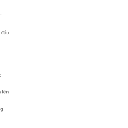
.
 đầu
c
 lên
ng