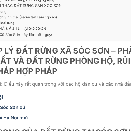
HAI THÁC ĐẤT RỪNG SẢN XÓC SƠN
 rừng
lịch Sinh thái (Farmstay Lâm nghiệp)
loại rừng
HÀ ĐẦU TƯ TẠI SÓC SƠN
 Xã Sóc Sơn hãy liên hệ ngay:
P LÝ ĐẤT RỪNG XÃ SÓC SƠN – P
ẤT VÀ ĐẤT RỪNG PHÒNG HỘ, RỦI
PHÁP HỢP PHÁP
: Điều này rất quan trọng với các hộ dân cư và các nhà đầu
ội
 Sóc Sơn cũ
i Hà Nội mới