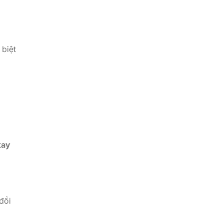
biệt
tay
đồi