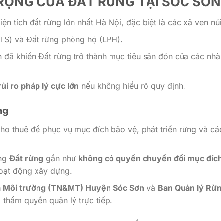
 TRỌNG CỦA
ĐẤT RỪNG TẠI SÓC SƠN
n tích đất rừng lớn nhất Hà Nội, đặc biệt là các xã ven núi
TS) và Đất rừng phòng hộ (LPH).
 đã khiến Đất rừng trở thành mục tiêu săn đón của các nhà
rủi ro pháp lý cực lớn
nếu không hiểu rõ quy định.
ng
o thuê để phục vụ mục đích bảo vệ, phát triển rừng và cá
ụng
Đất rừng
gần như
không có quyền chuyển đổi mục đích
hoạt động xây dựng.
à Môi trường (TN&MT) Huyện Sóc Sơn
và
Ban Quản lý Rừ
 thẩm quyền quản lý trực tiếp.