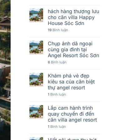
hách hàng thượng lưu
cho căn villa Happy
House Sóc Sơn
19
Bình luận
Chụp ảnh dã ngoại
cùng gia đình tại
Angel Resort Sóc Sơn
6
Bình luận
Khám phá vẻ đẹp
kiêu sa của căn biệt
thự angel resort
1
Bình luận
Lắp cam hành trình
quay chuyến đi đến
căn villa angel resort
1
Bình luận
Viết nội dung thu hút