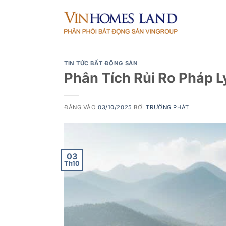
Bỏ
qua
nội
dung
TIN TỨC BẤT ĐỘNG SẢN
Phân Tích Rủi Ro Pháp L
ĐĂNG VÀO
03/10/2025
BỞI
TRƯỜNG PHÁT
03
Th10