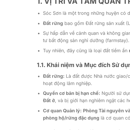
1. VỊ TRÍ VÀ TẦM QUAN
Sóc Sơn là một trong những huyện có diệ
Đất rừng
bao gồm Đất rừng sản xuất (L
Sự hấp dẫn về cảnh quan và không gian
tư bất động sản nghỉ dưỡng (farmstay).
Tuy nhiên, đây cũng là loại đất tiềm ẩn
1.1. Khái niệm và Mục đích Sử dụ
Đất rừng:
Là đất được Nhà nước giao/ch
hoạt động lâm nghiệp.
Quyền cơ bản bị hạn chế:
Người sử d
Đất ở
, và bị giới hạn nghiêm ngặt các 
Cơ quan Quản lý:
Phòng Tài nguyên v
phòng hộ/rừng đặc dụng
là cơ quan có