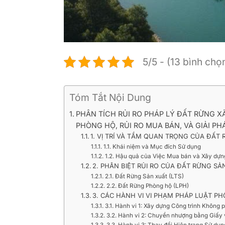
5/5 - (13 bình chọ
Tóm Tắt Nội Dung
PHÂN TÍCH RỦI RO PHÁP LÝ ĐẤT RỪNG X
PHÒNG HỘ, RỦI RO MUA BÁN, VÀ GIẢI P
1. VỊ TRÍ VÀ TẦM QUAN TRỌNG CỦA ĐẤT
1.1. Khái niệm và Mục đích Sử dụng
1.2. Hậu quả của Việc Mua bán và Xây dựng
2. PHÂN BIỆT RỦI RO CỦA ĐẤT RỪNG S
2.1. Đất Rừng Sản xuất (LTS)
2.2. Đất Rừng Phòng hộ (LPH)
3. CÁC HÀNH VI VI PHẠM PHÁP LUẬT P
3.1. Hành vi 1: Xây dựng Công trình Không 
3.2. Hành vi 2: Chuyển nhượng bằng Giấy v
3.3. Hành vi 3: Thay đổi Hiện trạng Sử d