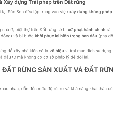
à Xây dựng Trái phép trên Đất rừng
 tại Sóc Sơn đều tập trung vào việc
xây dựng không phép
nhà ở, biệt thự trên Đất rừng sẽ bị
xử phạt hành chính
rất
u đồng) và bị buộc
khôi phục lại hiện trạng ban đầu
(phá d
ng để xây nhà kiên cố là
vô hiệu
vì trái mục đích sử dụng.
ã đầu tư mà không có cơ sở pháp lý để đòi lại.
A
ĐẤT RỪNG SẢN XUẤT VÀ ĐẤT RỪ
 khác nhau, dẫn đến mức độ rủi ro và khả năng khai thác c