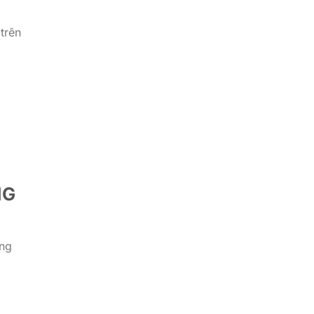
trên
ỡ
NG
ũng