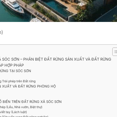
n)
Ã SÓC SƠN – PHÂN BIỆT ĐẤT RỪNG SẢN XUẤT VÀ ĐẤT RỪNG
HÁP HỢP PHÁP
 RỪNG TẠI SÓC SƠN
 Trái phép trên Đất rừng
ẢN XUẤT VÀ ĐẤT RỪNG PHÒNG HỘ
HỔ BIẾN TRÊN ĐẤT RỪNG XÃ SÓC SƠN
phép (Lều, Nhà vườn, Biệt thự)
iết tay (Lách luật)
ụng (Chuyển sang Đất nông nghiệp)