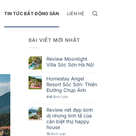
TIN TỨC BẤT ĐỘNG SẢN
LIÊN HỆ
BÀI VIẾT MỚI NHẤT
Review Moonlight
Villa Sóc Sơn Hà Nội
Homestay Angel
Resort Sóc Sơn: Thiên
Đường Chụp Ảnh
816
Bình luận
Review nét đẹp bình
dị nhưng tinh tế của
căn biệt thự happy
house
16
Bình luận