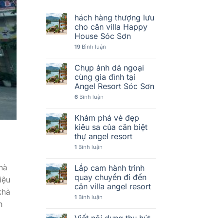
hách hàng thượng lưu
cho căn villa Happy
House Sóc Sơn
19
Bình luận
Chụp ảnh dã ngoại
cùng gia đình tại
Angel Resort Sóc Sơn
6
Bình luận
Khám phá vẻ đẹp
kiêu sa của căn biệt
thự angel resort
1
Bình luận
hà
Lắp cam hành trình
quay chuyến đi đến
iệu
căn villa angel resort
khả
1
Bình luận
h
Viết nội dung thu hút