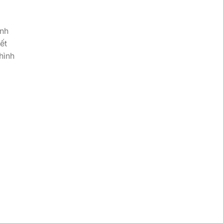
inh
ết
hình