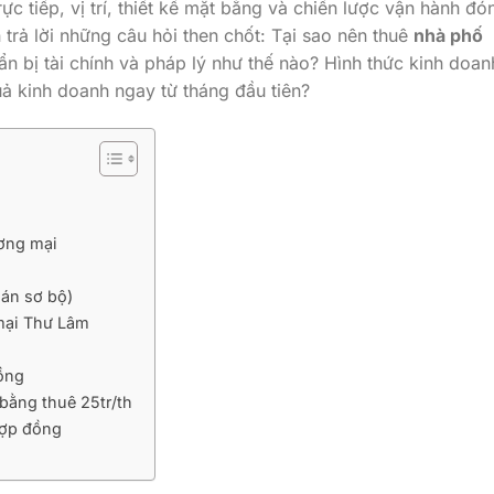
c tiếp, vị trí, thiết kế mặt bằng và chiến lược vận hành đó
n trả lời những câu hỏi then chốt: Tại sao nên thuê
nhà phố
ẩn bị tài chính và pháp lý như thế nào? Hình thức kinh doan
ả kinh doanh ngay từ tháng đầu tiên?
ương mại
oán sơ bộ)
 mại Thư Lâm
ồng
bằng thuê 25tr/th
hợp đồng