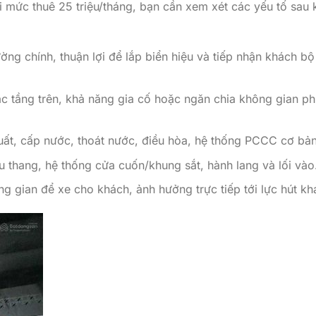
i mức thuê 25 triệu/tháng, bạn cần xem xét các yếu tố sau 
ường chính, thuận lợi để lắp biển hiệu và tiếp nhận khách bộ
 các tầng trên, khả năng gia cố hoặc ngăn chia không gian p
suất, cấp nước, thoát nước, điều hòa, hệ thống PCCC cơ bản
ầu thang, hệ thống cửa cuốn/khung sắt, hành lang và lối vào
ng gian để xe cho khách, ảnh hưởng trực tiếp tới lực hút kh