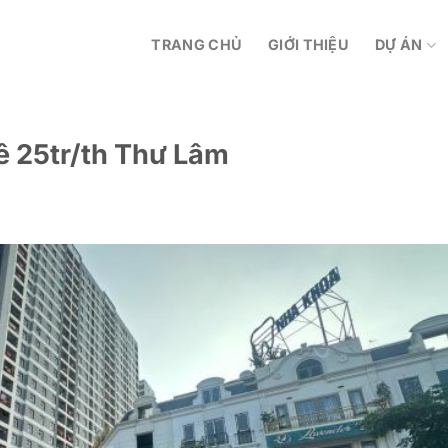
TRANG CHỦ
GIỚI THIỆU
DỰ ÁN
ê 25tr/th Thư Lâm