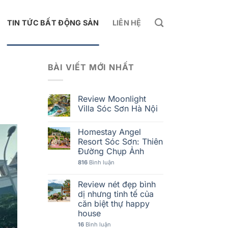
TIN TỨC BẤT ĐỘNG SẢN
LIÊN HỆ
BÀI VIẾT MỚI NHẤT
Review Moonlight
Villa Sóc Sơn Hà Nội
Homestay Angel
Resort Sóc Sơn: Thiên
Đường Chụp Ảnh
816
Bình luận
Review nét đẹp bình
dị nhưng tinh tế của
căn biệt thự happy
house
16
Bình luận