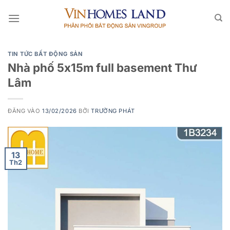
Bỏ
qua
nội
dung
TIN TỨC BẤT ĐỘNG SẢN
Nhà phố 5x15m full basement Thư
Lâm
ĐĂNG VÀO
13/02/2026
BỞI
TRƯỜNG PHÁT
13
Th2