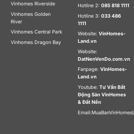
Vinhomes Riverside
Hotline 2:
085 818 1111
Vinhomes Golden
Hotline 3:
033 486
River
1111
Vinhomes Central Park
Website:
VinHomes-
Land.vn
Vinhomes Dragon Bay
Website:
DatNenVenDo.com.vn
Fanpage:
VinHomes-
Land.vn
Youtube:
Tư Vấn Bất
Động Sản VinHomes
& Đất Nền
Email:
MuaBanVinHomes