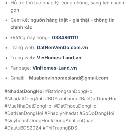
Hỗ trợ thủ tục pháp lý, công chứng, sang tên nhanh
gọn
Cam kết
nguồn hàng thật – giá thật – thông tin
chính xác
Đường dây nóng:
0334861111
Trang web:
DatNenVenDo.com.vn
Trang web:
VinHomes-Land.vn
Fanpage:
VinHomes-Land.vn
Gmail:
Muabanvinhomesland@gmail.com
#NhadatDongHoi
#BatdongsanDongHoi
#NhadatDongAnh #BDSsanhanoi
#BanDatDongHoi
#MuaNhaDatDongHoi #DatThocuDongHoi
#DatNenDongHoi
#PhaplyNhadat #SoDoDongHoi
#QuyhoachDongHoi #DongAnhLenQuan
#DautuBDS2024 #ThiTruongBDS