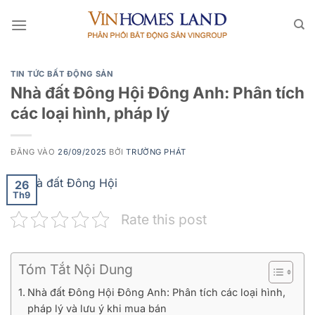
Bỏ
qua
nội
dung
TIN TỨC BẤT ĐỘNG SẢN
Nhà đất Đông Hội Đông Anh: Phân tích
các loại hình, pháp lý
ĐĂNG VÀO
26/09/2025
BỞI
TRƯỜNG PHÁT
26
Th9
Rate this post
Tóm Tắt Nội Dung
Nhà đất Đông Hội Đông Anh: Phân tích các loại hình,
pháp lý và lưu ý khi mua bán