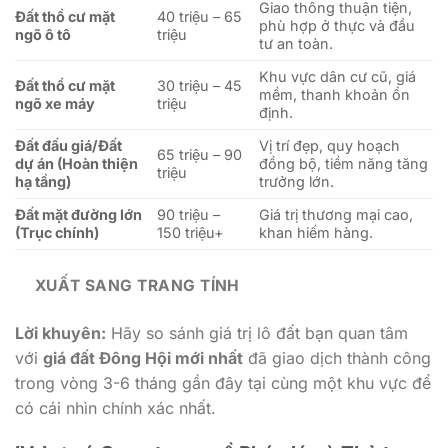
Giao thông thuận tiện,
Đất thổ cư mặt
40 triệu – 65
phù hợp ở thực và đầu
ngõ ô tô
triệu
tư an toàn.
Khu vực dân cư cũ, giá
Đất thổ cư mặt
30 triệu – 45
mềm, thanh khoản ổn
ngõ xe máy
triệu
định.
Đất đấu giá/Đất
Vị trí đẹp, quy hoạch
65 triệu – 90
dự án (Hoàn thiện
đồng bộ, tiềm năng tăng
triệu
hạ tầng)
trưởng lớn.
Đất mặt đường lớn
90 triệu –
Giá trị thương mại cao,
(Trục chính)
150 triệu+
khan hiếm hàng.
XUẤT SANG TRANG TÍNH
Lời khuyên:
Hãy so sánh giá trị lô đất bạn quan tâm
với
giá đất Đông Hội mới nhất
đã giao dịch thành công
trong vòng 3-6 tháng gần đây tại cùng một khu vực để
có cái nhìn chính xác nhất.