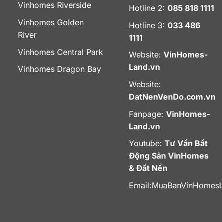
Vinhomes Riverside
Hotline 2:
085 818 1111
Vinhomes Golden
Hotline 3:
033 486
River
1111
Vinhomes Central Park
Website:
VinHomes-
Land.vn
Vinhomes Dragon Bay
Website:
DatNenVenDo.com.vn
Fanpage:
VinHomes-
Land.vn
Youtube:
Tư Vấn Bất
Động Sản VinHomes
& Đất Nền
Email:
MuaBanVinHomes