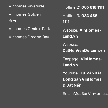
Vinhomes Riverside
Hotline 2:
085 818 1111
Vinhomes Golden
Hotline 3:
033 486
River
1111
Vinhomes Central Park
Website:
VinHomes-
Land.vn
Vinhomes Dragon Bay
Website:
DatNenVenDo.com.vn
Fanpage:
VinHomes-
Land.vn
Youtube:
Tư Vấn Bất
Động Sản VinHomes
& Đất Nền
Email:
MuaBanVinHomes