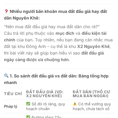
Nhiều người băn khoăn mua đất đấu giá hay đất
dân Nguyên Khê:
“Nên mua đất đấu giá hay mua đất dân cho rẻ?”
Câu trả lời phụ thuộc vào
mục đích
và
điều kiện tài
chính
của bạn. Tuy nhiên, nếu bạn đang cân nhắc mua
đất tại khu Đông Anh – cụ thể là khu
X2 Nguyên Khê
,
thì bài viết này sẽ giúp bạn hiểu vì sao
đất đấu giá
ngày càng được ưa chuộng hơn
.
1. So sánh đất đấu giá vs đất dân: Bảng tổng hợp
nhanh
ĐẤT ĐẤU GIÁ (VD:
ĐẤT DÂN (THỔ CƯ
TIÊU CHÍ
X2 NGUYÊN KHÊ)
MUA BÁN NGOÀI)
Sổ đỏ rõ ràng, quy
Có thể vướng quy
Pháp lý
hoạch chuẩn
hoạch, chưa tách sổ
Đường rộng 7.5–