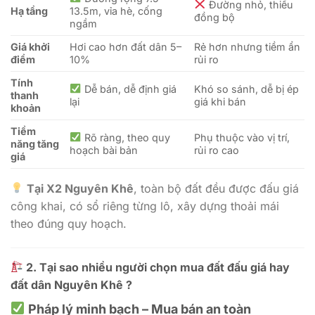
Đường nhỏ, thiếu
Hạ tầng
13.5m, vỉa hè, cống
đồng bộ
ngầm
Giá khởi
Hơi cao hơn đất dân 5–
Rẻ hơn nhưng tiềm ẩn
điểm
10%
rủi ro
Tính
Dễ bán, dễ định giá
Khó so sánh, dễ bị ép
thanh
lại
giá khi bán
khoản
Tiềm
Rõ ràng, theo quy
Phụ thuộc vào vị trí,
năng tăng
hoạch bài bản
rủi ro cao
giá
Tại X2 Nguyên Khê
, toàn bộ đất đều được đấu giá
công khai, có sổ riêng từng lô, xây dựng thoải mái
theo đúng quy hoạch.
2. Tại sao nhiều người chọn mua đất đấu giá hay
đất dân Nguyên Khê ?
Pháp lý minh bạch – Mua bán an toàn