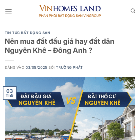
Bỏ
qua
nội
dung
TIN TỨC BẤT ĐỘNG SẢN
Nên mua đất đấu giá hay đất dân
Nguyên Khê – Đông Anh ?
ĐĂNG VÀO
03/05/2025
BỞI
TRƯỜNG PHÁT
03
Th5