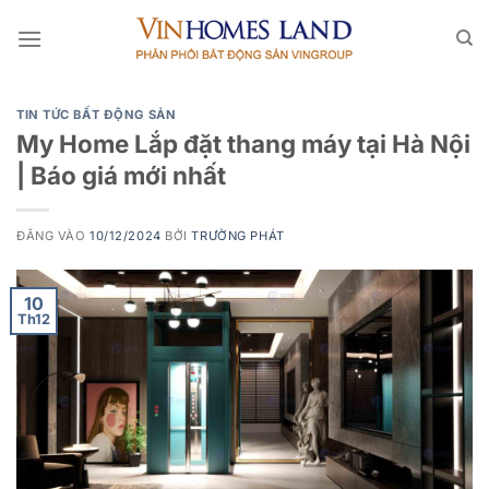
Bỏ
qua
nội
dung
TIN TỨC BẤT ĐỘNG SẢN
My Home Lắp đặt thang máy tại Hà Nội
| Báo giá mới nhất
ĐĂNG VÀO
10/12/2024
BỞI
TRƯỜNG PHÁT
10
Th12