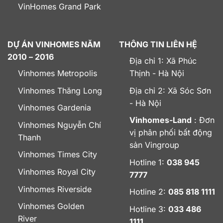
VinHomes Grand Park
DỰ ÁN VINHOMES NĂM
THÔNG TIN LIÊN HỆ
2010 – 2016
Địa chỉ 1: Xã Phúc
Vinhomes Metropolis
Thịnh - Hà Nội
Vinhomes Thăng Long
Địa chỉ 2: Xã Sóc Sơn
- Hà Nội
Vinhomes Gardenia
Vinhomes-Land
: Đơn
Vinhomes Nguyễn Chí
vị phân phối bất động
Thanh
sản Vingroup
Vinhomes Times City
Hotline 1:
038 945
Vinhomes Royal City
7777
Vinhomes Riverside
Hotline 2:
085 818 1111
Vinhomes Golden
Hotline 3:
033 486
River
1111