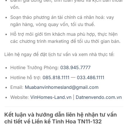
Đánh giá dòng tiền, tính toán yield và kịch bản thoái
vốn.
Soạn thảo phương án tài chính cá nhân hoá: vay
ngân hàng, vòng quay vốn, tối ưu thuế.
Hỗ trợ môi giới tìm khách mua phù hợp, thực hiện
các chương trình marketing để tối ưu thời gian bán.
Liên hệ ngay để đặt lịch tư vấn và xem nhà thực tế:
Hotline Trưởng Phòng:
038.945.7777
Hotline hỗ trợ:
085.818.1111
—
033.486.1111
Email:
Muabanvinhomesland@gmail.com
Website:
VinHomes-Land.vn
|
Datnenvendo.com.vn
Kết luận và hướng dẫn liên hệ nhận tư vấn
chi tiết về
Liền kề Tinh Hoa TN11-132