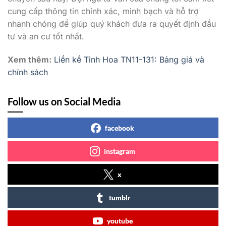
cung cấp thông tin chính xác, minh bạch và hỗ trợ
nhanh chóng để giúp quý khách đưa ra quyết định đầu
tư và an cư tốt nhất.
Xem thêm:
Liền kề Tinh Hoa TN11-131: Bảng giá và
chính sách
Follow us on Social Media
facebook
instagram
x
tumblr
youtube