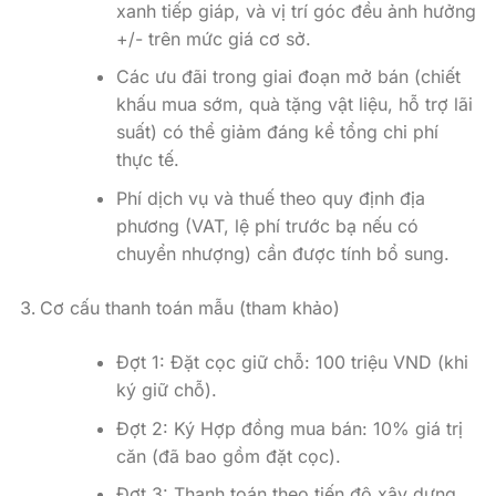
xanh tiếp giáp, và vị trí góc đều ảnh hưởng
+/- trên mức giá cơ sở.
Các ưu đãi trong giai đoạn mở bán (chiết
khấu mua sớm, quà tặng vật liệu, hỗ trợ lãi
suất) có thể giảm đáng kể tổng chi phí
thực tế.
Phí dịch vụ và thuế theo quy định địa
phương (VAT, lệ phí trước bạ nếu có
chuyển nhượng) cần được tính bổ sung.
Cơ cấu thanh toán mẫu (tham khảo)
Đợt 1: Đặt cọc giữ chỗ: 100 triệu VND (khi
ký giữ chỗ).
Đợt 2: Ký Hợp đồng mua bán: 10% giá trị
căn (đã bao gồm đặt cọc).
Đợt 3: Thanh toán theo tiến độ xây dựng