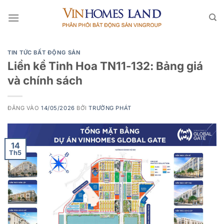
Bỏ
qua
nội
dung
TIN TỨC BẤT ĐỘNG SẢN
Liền kề Tinh Hoa TN11-132: Bảng giá
và chính sách
ĐĂNG VÀO
14/05/2026
BỞI
TRƯỜNG PHÁT
14
Th5