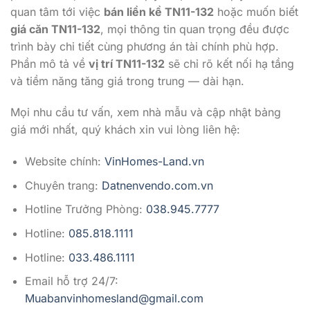
quan tâm tới việc
bán liền kề TN11-132
hoặc muốn biết
giá căn TN11-132
, mọi thông tin quan trọng đều được
trình bày chi tiết cùng phương án tài chính phù hợp.
Phần mô tả về
vị trí TN11-132
sẽ chỉ rõ kết nối hạ tầng
và tiềm năng tăng giá trong trung — dài hạn.
Mọi nhu cầu tư vấn, xem nhà mẫu và cập nhật bảng
giá mới nhất, quý khách xin vui lòng liên hệ:
Website chính:
VinHomes-Land.vn
Chuyên trang:
Datnenvendo.com.vn
Hotline Trưởng Phòng:
038.945.7777
Hotline:
085.818.1111
Hotline:
033.486.1111
Email hỗ trợ 24/7:
Muabanvinhomesland@gmail.com