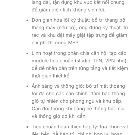
lang dài, tận dụng khu vực kết nối chung
để giảm diện tích không sinh lời.
Đơn giản hóa lõi kỹ thuật: bố trí thang bộ,
thang máy (nếu có), ống đứng kỹ thuật, tủ
rác và khu đặt máy giặt tập trung để giảm
chi phí thi công MEP.
Linh hoạt trong phân chia căn hộ: tạo các
module tiêu chuẩn (studio, 1PN, 2PN nhỏ)
để dễ nhân bản trên từng tầng và tiết kiệm
thời gian thiết kế.
Ánh sáng và thông gió: bố trí mặt thoáng
tối đa cho các căn chính, đảm bảo thông
gió tự nhiên cho phòng ngủ và khu bếp.
Cân đối thông khí bằng hệ thống hút mùi
và thông gió cơ khi cần.
Tiêu chuẩn hoàn thiện hợp lý: lựa chọn vật
liệu bền, dễ bảo trì, chi phí hợp lý; hoàn