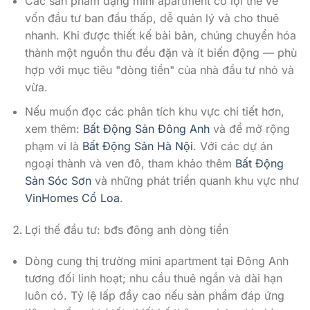
Các sản phẩm dạng mini apartment có lợi thế về
vốn đầu tư ban đầu thấp, dễ quản lý và cho thuê
nhanh. Khi được thiết kế bài bản, chúng chuyển hóa
thành một nguồn thu đều đặn và ít biến động — phù
hợp với mục tiêu "dòng tiền" của nhà đầu tư nhỏ và
vừa.
Nếu muốn đọc các phân tích khu vực chi tiết hơn,
xem thêm:
Bất Động Sản Đông Anh
và để mở rộng
phạm vi là
Bất Động Sản Hà Nội
. Với các dự án
ngoại thành và ven đô, tham khảo thêm
Bất Động
Sản Sóc Sơn
và những phát triển quanh khu vực như
VinHomes Cổ Loa
.
Lợi thế đầu tư: bđs đông anh dòng tiền
Dòng cung thị trường mini apartment tại Đông Anh
tương đối linh hoạt; nhu cầu thuê ngắn và dài hạn
luôn có. Tỷ lệ lấp đầy cao nếu sản phẩm đáp ứng