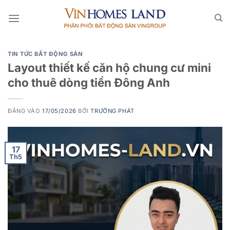
Bỏ
qua
nội
dung
TIN TỨC BẤT ĐỘNG SẢN
Layout thiết kế căn hộ chung cư mini
cho thuê dòng tiền Đông Anh
ĐĂNG VÀO
17/05/2026
BỞI
TRƯỜNG PHÁT
17
Th5