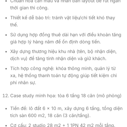
Chuẩn hóa căn mẫu và nhân bản layout để rút ngắn
thời gian thi công.
Thiết kế dễ bảo trì: tránh vật liệu/chi tiết khó thay
thế.
Sử dụng hợp đồng thuê dài hạn với điều khoản tăng
giá hợp lý hàng năm để ổn định dòng tiền.
Xây dựng thương hiệu khu nhà (tên, bộ nhận diện,
dịch vụ) để tăng tính nhận diện và giữ khách.
Tích hợp công nghệ: khóa thông minh, quản lý từ
xa, hệ thống thanh toán tự động giúp tiết kiệm chi
phí nhân sự.
Case study minh họa: tòa 6 tầng 18 căn (mô phỏng)
Tiền đề: lô đất 6 x 10 m, xây dựng 6 tầng, tổng diện
tích sàn 600 m2, 18 căn (3 căn/tầng).
Cơ cấu: 2 studio 28 m2 + 1 1PN 42 m2 mỗi tầng.