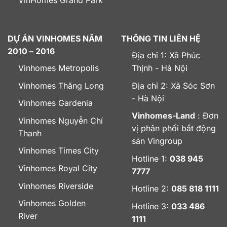
VinHomes Grand Park
DỰ ÁN VINHOMES NĂM
THÔNG TIN LIÊN HỆ
2010 – 2016
Địa chỉ 1: Xã Phúc
Vinhomes Metropolis
Thịnh - Hà Nội
Vinhomes Thăng Long
Địa chỉ 2: Xã Sóc Sơn
- Hà Nội
Vinhomes Gardenia
Vinhomes-Land
: Đơn
Vinhomes Nguyễn Chí
vị phân phối bất động
Thanh
sản Vingroup
Vinhomes Times City
Hotline 1:
038 945
Vinhomes Royal City
7777
Vinhomes Riverside
Hotline 2:
085 818 1111
Vinhomes Golden
Hotline 3:
033 486
River
1111