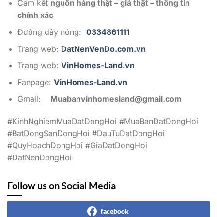
Cam kết
nguồn hàng thật – giá thật – thông tin
chính xác
Đường dây nóng:
0334861111
Trang web:
DatNenVenDo.com.vn
Trang web:
VinHomes-Land.vn
Fanpage:
VinHomes-Land.vn
Gmail:
Muabanvinhomesland@gmail.com
#KinhNghiemMuaDatDongHoi #MuaBanDatDongHoi
#BatDongSanDongHoi #DauTuDatDongHoi
#QuyHoachDongHoi #GiaDatDongHoi
#DatNenDongHoi
Follow us on Social Media
facebook