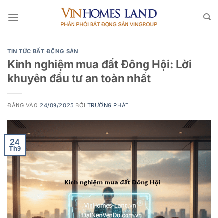
Bỏ
qua
nội
dung
TIN TỨC BẤT ĐỘNG SẢN
Kinh nghiệm mua đất Đông Hội: Lời
khuyên đầu tư an toàn nhất
ĐĂNG VÀO
24/09/2025
BỞI
TRƯỜNG PHÁT
24
Th9