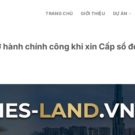
TRANG CHỦ
GIỚI THIỆU
DỰ ÁN
ơ hành chính công khi xin Cấp sổ đ