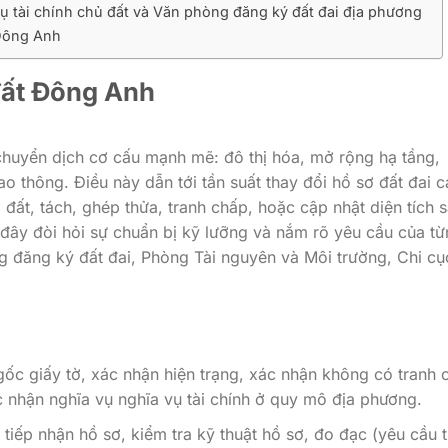
ụ tài chính chủ đất và Văn phòng đăng ký đất đai địa phương
 Đông Anh
đất Đông Anh
huyển dịch cơ cấu mạnh mẽ: đô thị hóa, mở rộng hạ tầng,
o thông. Điều này dẫn tới tần suất thay đổi hồ sơ đất đai c
đất, tách, ghép thửa, tranh chấp, hoặc cập nhật diện tích 
i đây đòi hỏi sự chuẩn bị kỹ lưỡng và nắm rõ yêu cầu của t
đăng ký đất đai, Phòng Tài nguyên và Môi trường, Chi cụ
c giấy tờ, xác nhận hiện trạng, xác nhận không có tranh 
 nhận nghĩa vụ nghĩa vụ tài chính ở quy mô địa phương.
iếp nhận hồ sơ, kiểm tra kỹ thuật hồ sơ, đo đạc (yêu cầu t