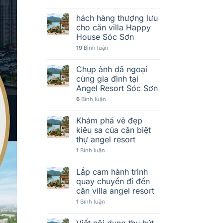
hách hàng thượng lưu
cho căn villa Happy
House Sóc Sơn
19
Bình luận
Chụp ảnh dã ngoại
cùng gia đình tại
Angel Resort Sóc Sơn
6
Bình luận
Khám phá vẻ đẹp
kiêu sa của căn biệt
thự angel resort
1
Bình luận
Lắp cam hành trình
quay chuyến đi đến
căn villa angel resort
1
Bình luận
Viết nội dung thu hút