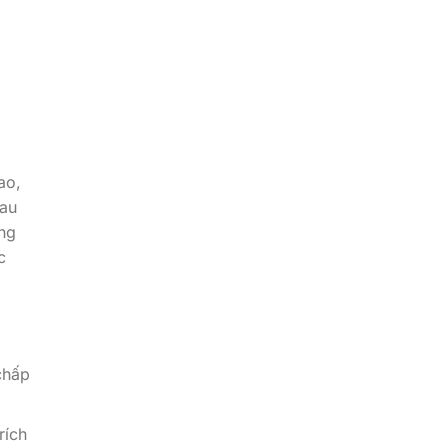
ao,
sau
ừng
c
chấp
rích