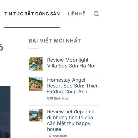
TIN TỨC BẤT ĐỘNG SẢN
LIÊN HỆ
BÀI VIẾT MỚI NHẤT
ỏ
Review Moonlight
Villa Sóc Sơn Hà Nội
Homestay Angel
Resort Sóc Sơn: Thiên
Đường Chụp Ảnh
816
Bình luận
Review nét đẹp bình
dị nhưng tinh tế của
căn biệt thự happy
house
16
Bình luận