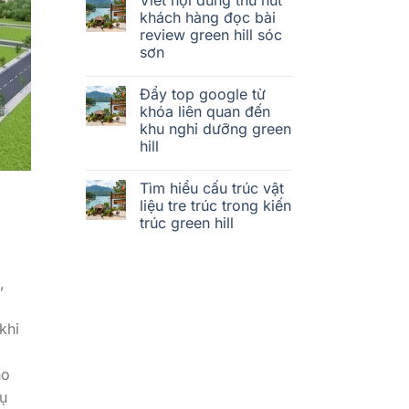
khách hàng đọc bài
review green hill sóc
sơn
Đẩy top google từ
khóa liên quan đến
khu nghỉ dưỡng green
hill
Tìm hiểu cấu trúc vật
liệu tre trúc trong kiến
trúc green hill
,
khi
ho
cụ