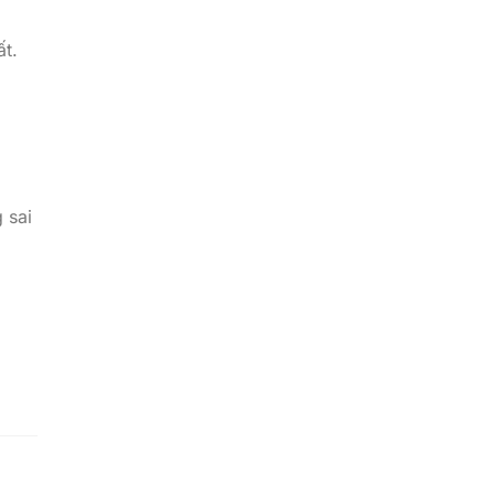
ất.
 sai