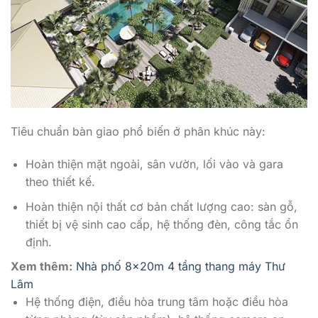
Tiêu chuẩn bàn giao phổ biến ở phân khúc này:
Hoàn thiện mặt ngoài, sân vườn, lối vào và gara
theo thiết kế.
Hoàn thiện nội thất cơ bản chất lượng cao: sàn gỗ,
thiết bị vệ sinh cao cấp, hệ thống đèn, công tắc ổn
định.
Xem thêm:
Nhà phố 8x20m 4 tầng thang máy Thư
Lâm
Hệ thống điện, điều hòa trung tâm hoặc điều hòa
từng phòng (tùy sản phẩm), hệ thống camera an
ninh và bộ điều khiển thông minh ở những sản phẩm
cao cấp hơn.