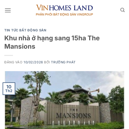
Bỏ
qua
nội
dung
TIN TỨC BẤT ĐỘNG SẢN
Khu nhà ở hạng sang 15ha The
Mansions
ĐĂNG VÀO
10/02/2026
BỞI
TRƯỜNG PHÁT
10
Th2