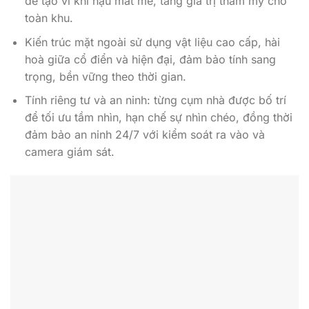
để tạo vi khí hậu mát mẻ, tăng giá trị thẩm mỹ cho
toàn khu.
Kiến trúc mặt ngoài sử dụng vật liệu cao cấp, hài
hoà giữa cổ điển và hiện đại, đảm bảo tính sang
trọng, bền vững theo thời gian.
Tính riêng tư và an ninh: từng cụm nhà được bố trí
để tối ưu tầm nhìn, hạn chế sự nhìn chéo, đồng thời
đảm bảo an ninh 24/7 với kiểm soát ra vào và
camera giám sát.