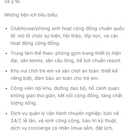
Clubhouse/phòng sinh hoạt cộng đồng chuẩn quốc
tế: nơi tổ chức sự kiện, hội thảo, lớp học, và các
hoạt động cộng đồng.
Trung tâm thể thao: phòng gym trang thiết bị hiện
đại, sân tennis, sân cầu lông, bể bơi chuẩn resort.
Khu vui chơi trẻ em và sân chơi an toàn: thiết kế
riêng biệt, đảm bảo an toàn cho trẻ em.
Công viên nội khu, đường dạo bộ, hồ cảnh quan:
không gian thư giãn, kết nối cộng đồng, tăng chất
lượng sống.
Dịch vụ quản lý vận hành chuyên nghiệp: bảo vệ
24/7, lễ tân, vệ sinh công cộng, bảo trì kỹ thuật,
dịch vụ concierge cá nhân (mua sắm, đặt lịch,
gửi/nhận hành lý).
Các tiện ích hỗ trợ như siêu thị mini, quán cà phê,