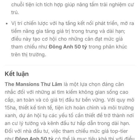
Vị trí chiến lược với hạ tầng kết nối phát triển, mở ra
tiềm năng gia tăng giá trị trong trung và dài hạn;
điều này tạo cơ hội cho những căn đạt mức giá
tham chiếu như
Đông Anh 50 tỷ
trong phân khúc
trên thị trường.
Kết luận
The Mansions Thư Lâm
là một lựa chọn đáng cân
nhắc đối với những ai tìm kiếm không gian sống cao
cấp, an toàn và có giá trị đầu tư bền vững. Với quy mô
15ha, thiết kế tinh tế, tiện ích hoàn chỉnh và môi trường
xanh, dự án hội tụ các yếu tố cần thiết để trở thành nơi
an cư lý tưởng và kênh đầu tư hấp dẫn trong dài hạn.
Đối với nhà đầu tư, việc tham chiếu mức giá top-tier
như
Đông Anh 50 tỷ
có thể là mục tiêu khả thi với điều
kiện thẩm định kỹ lưỡng về vị trí, chất lượng phát triển
và tình hình thị trường khi giao dịch.